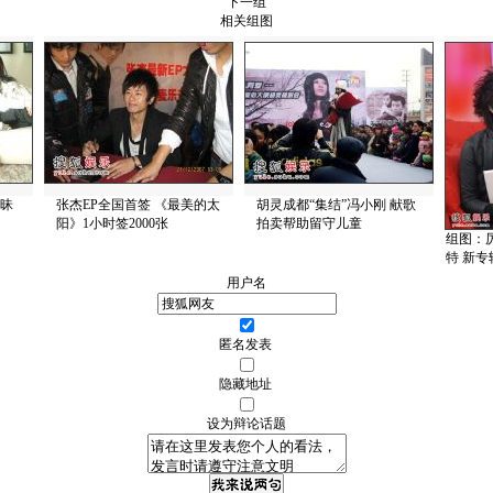
下一组
相关组图
暧昧
张杰EP全国首签 《最美的太
胡灵成都“集结”冯小刚 献歌
阳》1小时签2000张
拍卖帮助留守儿童
组图：
特 新
用户名
匿名发表
隐藏地址
设为辩论话题