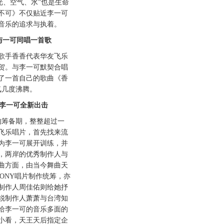
光、空气、水”也是生命
不可》不仅贴近李一可
音乐的追求与执着。
与一可同唱一首歌
手香香代表华友飞乐
贺。与李一可默契合唱
了一首自己的歌曲《香
氛几度沸腾。
 李一可全新出击
筹备期，整整超过一
飞乐唱片，首先找来流
为李一可展开训练，并
，两岸的优秀制作人与
曲方面，由当今舞曲天
ONY唱片制作统筹，亦
制作人周佳佑则给她抒
锐制作人萧萧与台湾知
给李一可的音乐多面的
小看，天王天后指定企