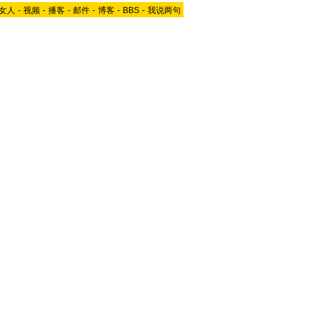
女人
-
视频
-
播客
-
邮件
-
博客
-
BBS
-
我说两句