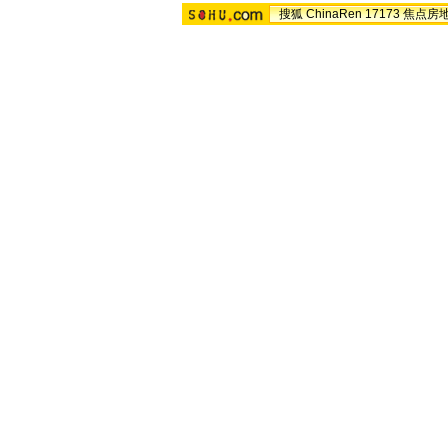
搜狐
ChinaRen
17173
焦点房