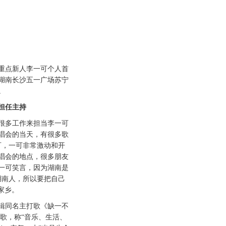
目重点新人李一可个人首
湖南长沙五一广场苏宁
。
涵担任主持
多工作来担当李一可
唱会的当天，有很多歌
可，一可非常激动和开
唱会的地点，很多朋友
一可笑言，因为湖南是
湖南人，所以要把自己
家乡。
同名主打歌《缺一不
歌，称“音乐、生活、