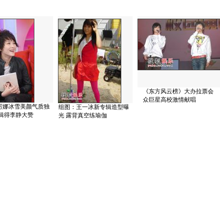
《东方风云榜》大办拉票会
众巨星高校激情献唱
厉娜冰雪美颜气质独
组图：王一冰新专辑造型曝
专辑得李静大赞
光 露背真空练瑜伽