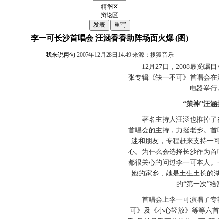
精华区
辩论区
李一可长沙首唱会 汪涵香香助阵场面火爆 (图)
我来说两句
2007年12月28日14:49 来源：搜狐音乐
12月27日，2008最受瞩
张专辑《缺一不可》首唱会在
电器举行
“策神”汪
著名主持人汪涵也推掉了很
首唱会的主持，力挺老乡。首
迷和朋友，专程赶来支持一
心。为什么会选择长沙作为首
都很关心的问过李一可本人。
她的家乡，她是土生土长的
的“第一次”给
首唱会上李一可演唱了专辑
可》及《小心轻放》等等六首