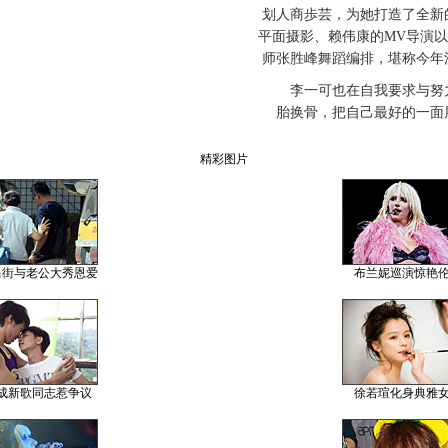
划人商歩芸，为她打造了全新
平面摄影、赖伟康的MV导演
师张胜峰舞蹈编排，堪称今年
李一可也在自我要求与努力
胎换骨，把自己最好的一面
精彩图片
当街与老公大秀恩爱
布兰妮巡演惊艳
成新歌同志惹争议
徐若瑄化身典雅