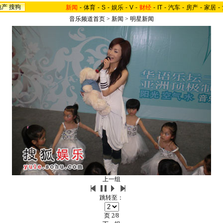
地产
搜狗
新闻
-
体育
-
S
-
娱乐
-
V
-
财经
-
IT
-
汽车
-
房产
-
家居
-
音乐频道首页
>
新闻
>
明星新闻
上一组
跳转至：
页
2/8