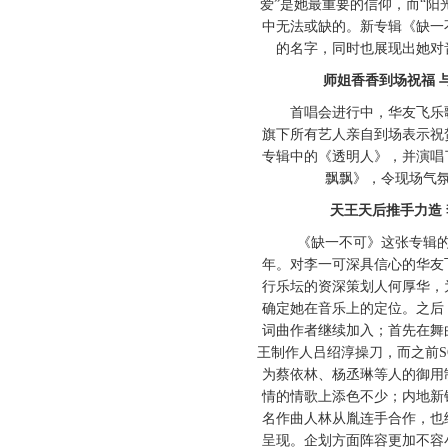
爱”是她最重要的信仰，而“阳
中无法或缺的。新专辑《缺一
的名字，同时也展现出她对
师姐香香到场祝福 
首唱会进行中，华友飞乐歌
旗下所有艺人亲自到场表示祝
专辑中的《透明人》，并演唱
飘飘》，令现场气
天王天后推手力造
《缺一不可》这张专辑的
年。对李一可深具信心的华友
行乐坛的资深策划人何厚华，
确定她在音乐上的定位。之后
词曲作者继续加入；首先在舞
王制作人吕绍淳操刀，而之前S
为蔡依林、杨丞琳等人的御用
情的情歌上添色不少；内地新
名作曲人林从胤连手合作，也
呈现。企划方面阵容更加不容