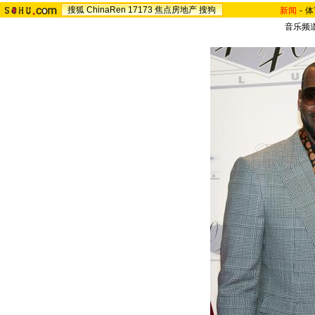
搜狐
ChinaRen
17173
焦点房地产
搜狗
新闻
-
体
音乐频