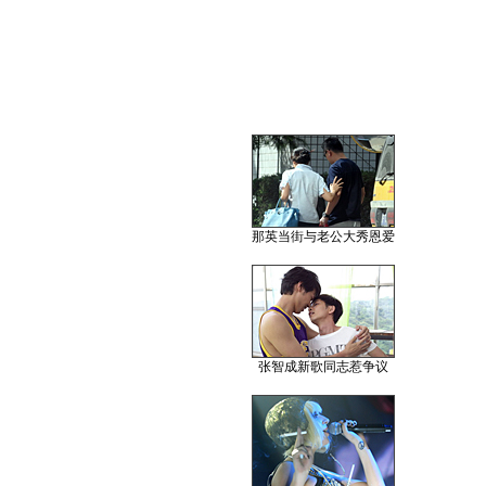
那英当街与老公大秀恩爱
张智成新歌同志惹争议