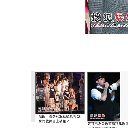
组图：维多利亚狂挤豪乳 辣
妹伦敦舞台上动粗？
妮可男友音乐节疯狂飙歌 