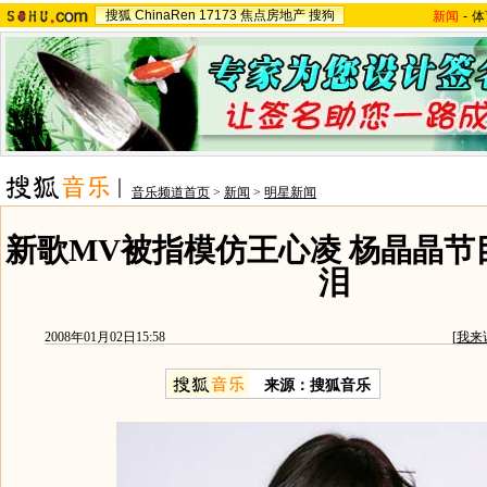
搜狐
ChinaRen
17173
焦点房地产
搜狗
新闻
-
体
音乐频道首页
>
新闻
>
明星新闻
新歌MV被指模仿王心凌 杨晶晶节
泪
2008年01月02日15:58
[
我来
来源：搜狐音乐