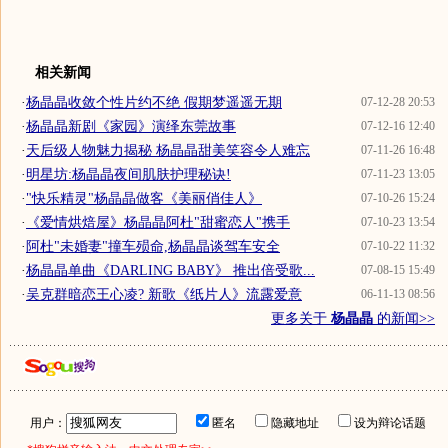
相关新闻
·
杨晶晶收敛个性片约不绝 假期梦遥遥无期
07-12-28 20:53
·
杨晶晶新剧《家园》演绎东莞故事
07-12-16 12:40
·
天后级人物魅力揭秘 杨晶晶甜美笑容令人难忘
07-11-26 16:48
·
明星坊:杨晶晶夜间肌肤护理秘诀!
07-11-23 13:05
·
"快乐精灵"杨晶晶做客《美丽俏佳人》
07-10-26 15:24
·
《爱情烘焙屋》杨晶晶阿杜"甜蜜恋人"携手
07-10-23 13:54
·
阿杜"未婚妻"撞车殒命,杨晶晶谈驾车安全
07-10-22 11:32
·
杨晶晶单曲《DARLING BABY》 推出倍受歌...
07-08-15 15:49
·
吴克群暗恋王心凌? 新歌《纸片人》流露爱意
06-11-13 08:56
更多关于
杨晶晶
的新闻>>
用户：
匿名
隐藏地址
设为辩论话题