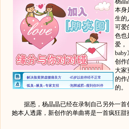
杨晶
本身
生的
可爱
色也
爱，《
ba
创作
大家
的作
的。
据悉，杨晶晶已经在录制自己另外一首
她本人透露，新创作的单曲将是一首疯狂甜