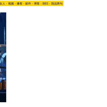
女人
-
视频
-
播客
-
邮件
-
博客
-
BBS
-
我说两句