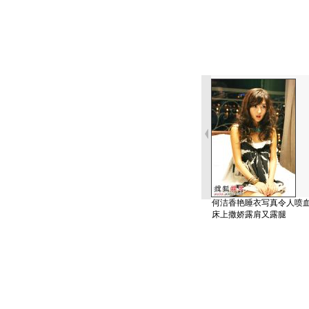
何洁香艳睡衣写真令人喷
床上撒娇露肩又露腿