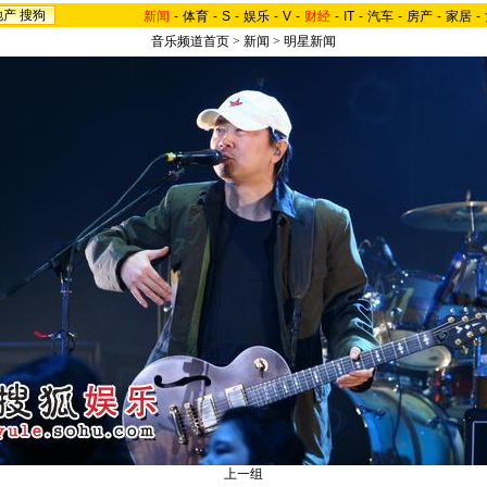
地产
搜狗
新闻
-
体育
-
S
-
娱乐
-
V
-
财经
-
IT
-
汽车
-
房产
-
家居
-
音乐频道首页
>
新闻
>
明星新闻
上一组