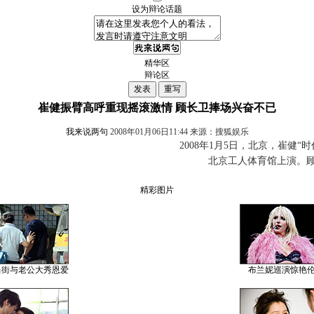
设为辩论话题
精华区
辩论区
崔健振臂高呼重现摇滚激情 顾长卫捧场兴奋不已
我来说两句
2008年01月06日11:44 来源：搜狐娱乐
2008年1月5日，北京，崔健“
北京工人体育馆上演。
精彩图片
当街与老公大秀恩爱
布兰妮巡演惊艳