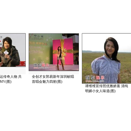
运传奇人物 共
全创才女郭易新年深圳献唱
V(图)
首唱会魅力四射(图)
谭维维宣传照优雅娇羞 清纯
明媚小女人味道(图)