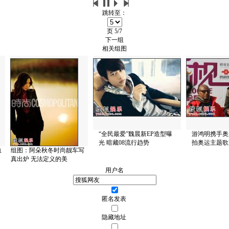
跳转至：
页
5/7
下一组
相关组图
“全民最爱”魏晨新EP造型曝
游鸿明携手奥
光 暗藏08流行趋势
拍奥运主题歌M
血
组图：阿朵秋冬时尚靓车写
真出炉 无法定义的美
用户名
匿名发表
隐藏地址