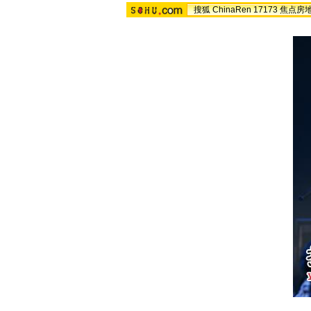
搜狐
ChinaRen
17173
焦点房