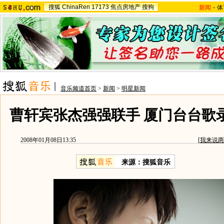
搜狐
ChinaRen
17173
焦点房地产
搜狗
新闻
-
体
音乐频道首页
>
新闻
>
明星新闻
曹轩宾张杰强强联手 厦门台台歌录
2008年01月08日13:35
[
我来说两
来源：搜狐音乐