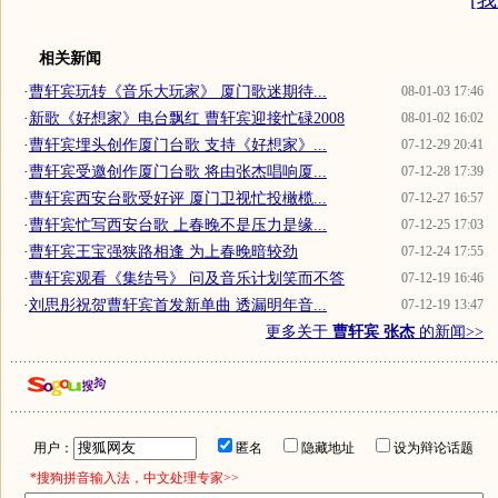
[
我
相关新闻
·
曹轩宾玩转《音乐大玩家》 厦门歌迷期待...
08-01-03 17:46
·
新歌《好想家》电台飘红 曹轩宾迎接忙碌2008
08-01-02 16:02
·
曹轩宾埋头创作厦门台歌 支持《好想家》...
07-12-29 20:41
·
曹轩宾受邀创作厦门台歌 将由张杰唱响厦...
07-12-28 17:39
·
曹轩宾西安台歌受好评 厦门卫视忙投橄榄...
07-12-27 16:57
·
曹轩宾忙写西安台歌 上春晚不是压力是缘...
07-12-25 17:03
·
曹轩宾王宝强狭路相逢 为上春晚暗较劲
07-12-24 17:55
·
曹轩宾观看《集结号》 问及音乐计划笑而不答
07-12-19 16:46
·
刘思彤祝贺曹轩宾首发新单曲 透漏明年音...
07-12-19 13:47
更多关于
曹轩宾 张杰
的新闻>>
用户：
匿名
隐藏地址
设为辩论话题
*搜狗拼音输入法，中文处理专家>>