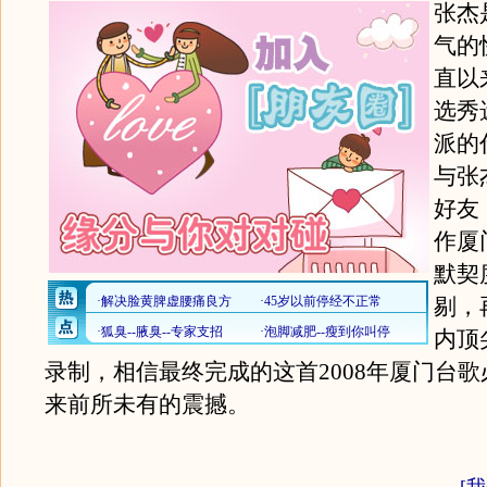
张杰
气的
直以
选秀
派的
与张
好友
作厦
默契
剔，
内顶
录制，相信最终完成的这首2008年厦门台
来前所未有的震撼。