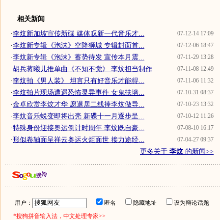
相关新闻
·
李炆新加坡宣传新碟 媒体叹新一代音乐才...
07-12-14 17:09
·
李炆新专辑《泡沫》空降狮城 专辑封面首...
07-12-06 18:47
·
李炆新专辑《泡沫》蓄势待发 宣传本月震...
07-11-29 13:28
·
胡兵蒋曦儿推单曲《不知不觉》 李炆担当制作
07-11-08 12:49
·
李炆拍《男人装》 坦言只有好音乐才能得...
07-11-06 11:32
·
李炆拍片现场遭遇恐怖灵异事件 女鬼扶墙...
07-10-31 08:37
·
金卓欣赏李炆才华 愿退居二线捧李炆做导...
07-10-23 13:32
·
李炆音乐蜕变即将出壳 新碟十一月逐步呈...
07-10-12 11:26
·
特殊身份迎接奥运倒计时周年 李炆既自豪...
07-08-10 16:17
·
形似卷轴面呈祥云奥运火炬面世 接力途经...
07-04-27 09:37
更多关于
李炆
的新闻>>
用户：
匿名
隐藏地址
设为辩论话题
*搜狗拼音输入法，中文处理专家>>