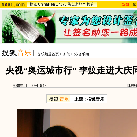
搜狐
ChinaRen
17173
焦点房地产
搜狗
新闻
-
体
音乐频道首页
>
新闻
>
港台乐闻
央视“奥运城市行” 李炆走进大庆同
2008年01月09日16:18
[
我来
来源：搜狐音乐