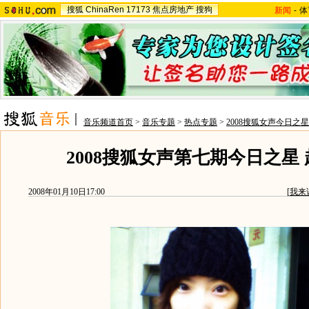
搜狐
ChinaRen
17173
焦点房地产
搜狗
新闻
-
体
音乐频道首页
>
音乐专题
>
热点专题
>
2008搜狐女声今日之星
2008搜狐女声第七期今日之星
2008年01月10日17:00
[
我来