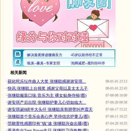
相关新闻
·
获叱咤乐坛作曲人大奖 张继聪感谢谢安琪...
08-01-01 23:13
·
快讯:张继聪上台领奖 感谢父母以及太太儿子
08-01-01 22:45
·
张继聪服装口味:音乐为主 裸女贴身侍候(图)
07-08-08 16:00
·
谢安琪产后出院 张继聪护妻儿心切如临大...
07-06-20 08:38
·
谢安琪诞8磅半大头仔 张继聪亲剪脐带叫声震天
07-06-17 15:21
·
张继聪首个音乐会表心声 坚持信念护妻儿(图)
07-06-11 10:25
·
范晓萱性感唇印有"钱"途 张继聪兴奋出碟(图)
07-04-20 10:55
·
香港电台Teen Power生日 张继聪卫诗热舞(图)
07-03-13 08:00