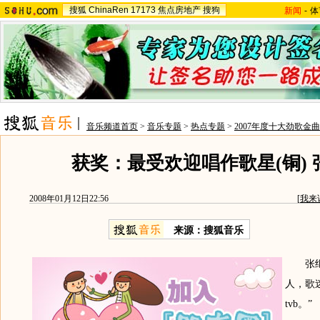
搜狐
ChinaRen
17173
焦点房地产
搜狗
新闻
-
体
音乐频道首页
>
音乐专题
>
热点专题
>
2007年度十大劲歌金
获奖：最受欢迎唱作歌星(铜) 
2008年01月12日22:56
[
我来
来源：搜狐音乐
张继聪
人，歌迷，
tvb。”