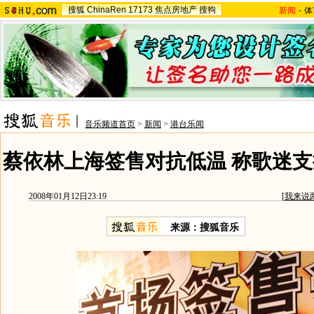
搜狐
ChinaRen
17173
焦点房地产
搜狗
新闻
-
体
音乐频道首页
>
新闻
>
港台乐闻
蔡依林上海签售对抗低温 称歌迷支
2008年01月12日23:19
[
我来说
来源：搜狐音乐