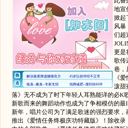
此番
地宣
掀起了
风暴
们超
JOL
更是将
歌传
巷，
《爱
泼甜
落》无不成为了时下年轻人耳熟能详的必K
新歌而来的舞蹈动作也成为了争相模仿的最I
新年，唱片公司为了满足歌迷的强烈要求，
推出《爱情任务终极庆功特藏版》！除收录