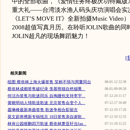
中的全部歌曲，《爱情任务终极庆功特藏版
重大礼——台湾淡水渔人码头庆功演唱会实况
《LET’S MOVE IT》全新拍摄Music Vid
2008超值写真月历。在聆听JOLIN歌曲的
JOLIN超凡的现场舞蹈魅力！
[
相关新闻
·
组图:蔡依林上海火爆签售 笑称不惧与周董同台
08-01-12 22:39
·
蔡依林成都签售破纪录 羡慕熊猫自然烟熏...
08-01-09 09:28
·
何洁办签售与歌迷同乐 自掏腰包支持李宇...
07-12-24 11:17
·
黄晓明动人情歌送歌迷 北京签售会变个人...
07-12-17 16:49
·
聂琳峰最新单曲签售 歌迷争相合影留念
07-12-10 17:26
·
莫文蔚将携新专辑抵京 18日签售亲自谢歌...
07-12-10 12:33
·
林肯公园摇翻四万歌迷 蔡依林萧亚轩当fan...
07-11-18 12:22