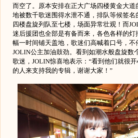
而空了。原本安排在正大广场四楼黄金大道
地被数千歌迷围得水泄不通，排队等候签名
四楼盘旋列队至七楼，场面异常壮观！而JOL
迷后援团也全部是有备而来，各色各样的灯
幅一时间铺天盖地，歌迷们高喊着口号，不
JOLIN公主加油鼓劲。看到如潮水般盘旋数
歌迷，JOLIN惊喜地表示：“看到他们就很
的人来支持我的专辑，谢谢大家！”