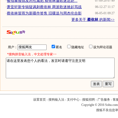
·
被指暴瘦脱发恶性减肥 蔡依林邀歌迷近距...
07-09-20 07:49
·
萧亚轩新专辑疑讽刺蔡依林 两派歌迷掀起骂战
06-12-27 11:17
·
蔡依林冒雨为新碟作签售 旧碟送与周杰伦合影
06-05-01 09:27
更多关于
蔡依林
的新闻>>
用户：
匿名
隐藏地址
设为辩论话题
*搜狗拼音输入法，中文处理专家>>
设置首页
-
搜狗输入法
-
支付中心
-
搜狐招聘
-
广告服务
-
客
Copyright
©
2016 Sohu.com
搜狐不良信息