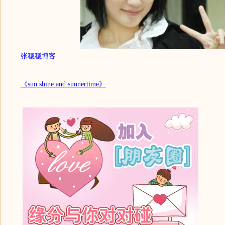
张稳稳博客
《sun shine and sunnertime》