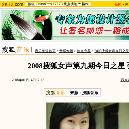
搜狐
ChinaRen
17173
焦点房地产
搜狗
新闻
-
体
音乐频道首页
>
音乐专题
>
热点专题
>
2008搜狐女声今日之星
2008搜狐女声第九期今日之星
2008年01月14日17:17
[
我来
来源：搜狐音乐