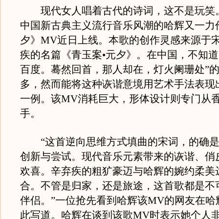
现代女人唱着古代的诗词，这不是玩笑
中国新古典主义流行音乐风潮的哈辉又一力
夕》MV近日上线。本歌的创作灵感来源于
疾的名篇《青玉案•元夕》。在中国，不知道
百度。蓦然回首，那人却在，灯火阑珊处”
多，然而能将这种诙谐意境用艺术手法表现
一例。该MV消耗巨大，形体设计则专门从
手。
“这首逆向思维方式填曲的宋词，的确是
创新与尝试。现代音乐元素带来的诙谐、俏
欢喜。辛弃疾的粗犷豪迈与哈辉的婉约柔美
合。不管是归家，还是旅途，这首歌都是不
伴侣。”一位抢先看到哈辉该MV的网友在哈
此写道。哈辉在谈到该歌MV时表示她个人