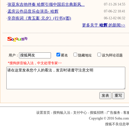
·
张亚东吉他伴奏 哈辉引领中国后古典新风...
07-11-26 14:55
·
孟庆云作品音乐会演员- 哈辉
07-06-22 18:41
·
辛弃疾词《青玉案·元夕》(行书)(图)
06-12-02 06:32
更多关于
哈辉
的新闻>>
用户：
匿名
隐藏地址
设为辩论话题
*搜狗拼音输入法，中文处理专家>>
设置首页
-
搜狗输入法
-
支付中心
-
搜狐招聘
-
广告服务
-
客
Copyright
©
2016 Sohu.com
搜狐不良信息