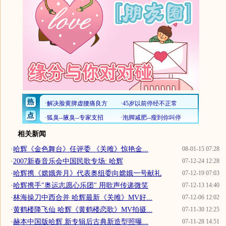
相关新闻
·
哈辉《金色舞台》任评委 《关雎》惊艳金...
08-01-15 07:28
·
2007新春音乐会中国民歌专场: 哈辉
07-12-24 12:28
·
哈辉携《嫦娥奔月》代表奥组委向嫦娥一号献礼
07-12-19 07:03
·
哈辉携手"奥运志愿心乐团" 用歌声传递微笑
07-12-13 14:40
·
林海操刀中西合并 哈辉最新《关雎》MV好...
07-12-06 12:02
·
黄鹤楼降飞仙 哈辉《黄鹤楼恋歌》MV拍摄...
07-11-30 12:25
·
赫本中国版哈辉 新专辑后古典新造型照曝...
07-11-28 14:51