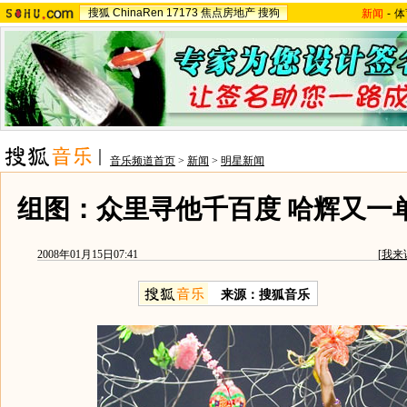
搜狐
ChinaRen
17173
焦点房地产
搜狗
新闻
-
体
音乐频道首页
>
新闻
>
明星新闻
组图：众里寻他千百度 哈辉又一
2008年01月15日07:41
[
我来
来源：搜狐音乐