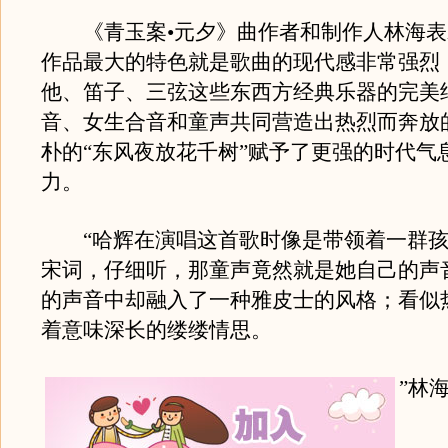
《青玉案•元夕》曲作者和制作人林海表
作品最大的特色就是歌曲的现代感非常强烈
他、笛子、三弦这些东西方经典乐器的完美
音、女生合音和童声共同营造出热烈而奔放
朴的“东风夜放花千树”赋予了更强的时代气
力。
“哈辉在演唱这首歌时像是带领着一群孩
宋词，仔细听，那童声竟然就是她自己的声
的声音中却融入了一种雅皮士的风格；看似
着意味深长的缕缕情思。
”林