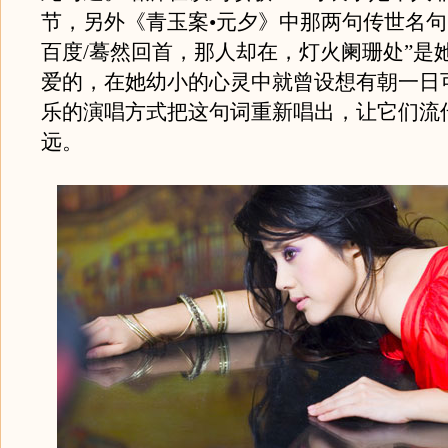
节，另外《青玉案•元夕》中那两句传世名句
百度/蓦然回首，那人却在，灯火阑珊处”是
爱的，在她幼小的心灵中就曾设想有朝一日
乐的演唱方式把这句词重新唱出，让它们流
远。