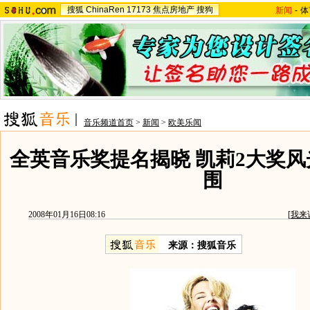
搜狐
ChinaRen
17173
焦点房地产
搜狗
新闻
-
体
音乐频道首页
>
新闻
>
欧美乐闻
全英音乐奖提名揭晓 凯莉2大奖风
围
2008年01月16日08:16
[
我来
来源：搜狐音乐