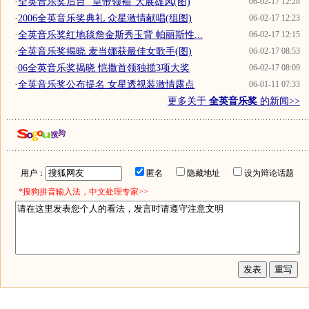
·
全英音乐奖后台 "皇帝领袖"大展雄风(图)
06-02-17 12:28
·
2006全英音乐奖典礼 众星激情献唱(组图)
06-02-17 12:23
·
全英音乐奖红地毯詹金斯秀玉背 帕丽斯性...
06-02-17 12:15
·
全英音乐奖揭晓 麦当娜获最佳女歌手(图)
06-02-17 08:53
·
06全英音乐奖揭晓 恺撒首领独揽3项大奖
06-02-17 08:09
·
全英音乐奖公布提名 女星透视装激情露点
06-01-11 07:33
更多关于
全英音乐奖
的新闻>>
用户：
匿名
隐藏地址
设为辩论话题
*搜狗拼音输入法，中文处理专家>>