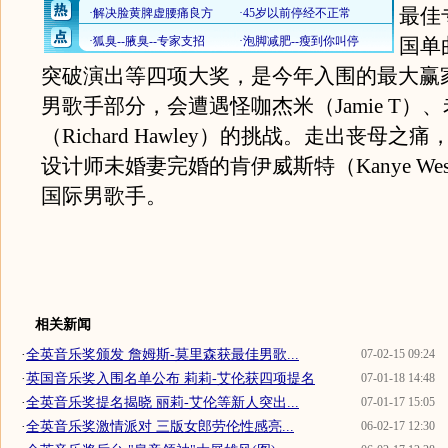
最佳
国单
突破演出等四项大奖，是今年入围的最大赢
男歌手部分，会遭遇怪咖杰米（Jamie T）
（Richard Hawley）的挑战。走出丧母之
设计师未婚妻完婚的肯伊威斯特（Kanye We
国际男歌手。
相关新闻
·
全英音乐奖颁发 詹姆斯-莫里森获最佳男歌...
07-02-15 09:24
·
英国音乐奖入围名单公布 莉莉-艾伦获四项提名
07-01-18 14:48
·
全英音乐奖提名揭晓 丽莉-艾伦等新人突出...
07-01-17 15:05
·
全英音乐奖激情派对 三版女郎劳伦性感亮...
06-02-17 12:30