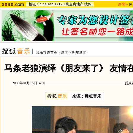
搜狐
ChinaRen
17173
焦点房地产
搜狗
新闻
-
体
音乐频道首页
>
新闻
>
明星新闻
马条老狼演绎《朋友来了》 友情
2008年01月16日14:30
[
我来
来源：搜狐音乐