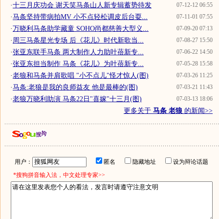
·
十三月庆功会 谢天笑马条山人新专辑蓄势待发
07-12-12 06:55
·
马条坚持带病拍MV 小不点轻松调皮后台耍...
07-11-01 07:55
·
万晓利马条助学藏童 SOHO尚都慈善大型义...
07-09-20 07:13
·
周三马条星光专场 后《花儿》时代新歌当...
07-08-27 15:50
·
张亚东联手马条 两大制作人力助叶蓓新专...
07-06-22 14:50
·
张亚东担当制作 马条《花儿》为叶蓓新专...
07-05-28 15:58
·
老狼和马条并肩歌唱 "小不点儿"怪才惊人(图)
07-03-26 11:25
·
马条:老狼是我的良师益友 他是最棒的(图)
07-03-21 11:43
·
老狼万晓利助演 马条22日"喜嫁"十三月(图)
07-03-13 18:06
更多关于
马条 老狼
的新闻>>
用户：
匿名
隐藏地址
设为辩论话题
*搜狗拼音输入法，中文处理专家>>