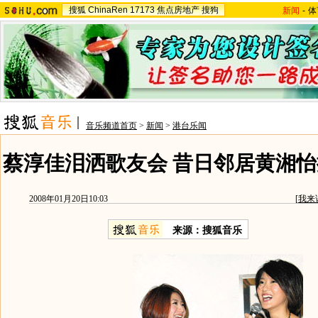
搜狐
ChinaRen
17173
焦点房地产
搜狗
新闻
-
体
音乐频道首页
>
新闻
>
港台乐闻
蔡淳佳泪洒歌友会 昔日邻居黄湘怡
2008年01月20日10:03
[
我来
来源：搜狐音乐