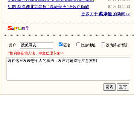
·
组图:蔡淳佳北京签售 "温暖美声"令歌迷痴醉
07-08-13 14:22
更多关于
蔡淳佳
的新闻>>
用户：
匿名
隐藏地址
设为辩论话题
*搜狗拼音输入法，中文处理专家>>