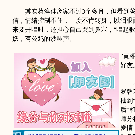
其实蔡淳佳离家不过3个多月，但看到爸
信，情绪控制不住，一度不肯转身，以泪眼
来要开唱时，还担心自己哭到鼻塞，“唱起
妖，有公鸡的沙哑声。
”黄
好友
现
罗牌
抽到
后”
师分
爱情