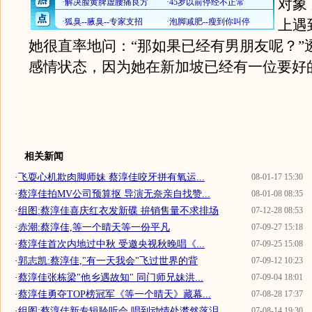
对象
上遇
她很直率地问：“那如果已经有男朋友呢？”
感情状态，因为她在新加坡已经有一位要好
相关新闻
·
飞耍心机欺肉脚师妹 蔡淳佳咬牙拼有氧运...
08-01-17 15:30
·
蔡淳佳拍MV公司预算抠 导演无奈亲自找赞...
08-01-08 08:35
·
组图:蔡淳佳喜庆红衣发新碟 拚销售量不求排场
07-12-28 08:53
·
赤潮:蔡淳佳,等一个晴天等一份平凡
07-09-27 15:18
·
蔡淳佳首次内地过中秋 受邀央视秋晚唱《...
07-09-25 15:08
·
郭志凯:蔡淳佳,"有一天我会"飞过世界的背
07-09-12 10:23
·
蔡淳佳张栋梁"他乡遇故知" 同门师兄妹洪...
07-09-04 18:01
·
蔡淳佳勇夺TOP榜冠军《等一个晴天》藏幕...
07-08-28 17:37
·
组图:蔡淳佳新专辑聆听会 唱到动情处潸然落泪
07-08-14 19:30