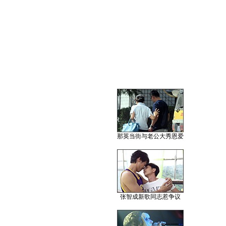
那英当街与老公大秀恩爱
张智成新歌同志惹争议