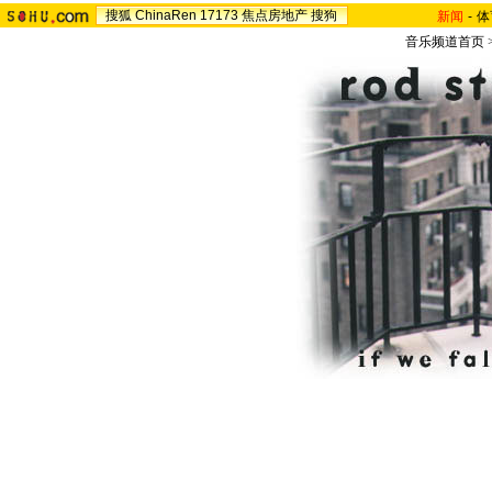
搜狐
ChinaRen
17173
焦点房地产
搜狗
新闻
-
体
音乐频道首页