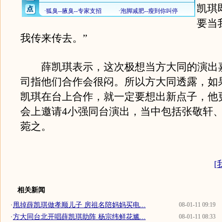
凯琪
要当
我传来传去。”
薛凯琪表示，这次极想当方大同的演出
司指他们合作会很闷。所以方大同透露，如
凯琪在台上合作，就一定要想出新点子，他
会上邀请4小强同台演出，当中包括张敬轩
菀之。
[
相关新闻
·
甩掉薛凯琪做孝顺儿子 房祖名陪妈妈买电...
08-01-11 09:19
·
方大同台北开唱薛凯琪助阵 杨宗纬鲜花尴...
08-01-11 08:33