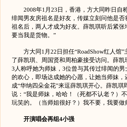
2008年1月23日，香港，方大同昨日自
绯闻男友房祖名是好友，传媒立刻问他是否
祖名后，两人才成为好友。薛凯琪听后紧张
要当我是货物。”
方大同1月22日担任“RoadShow红人馆
了薛凯琪、周国贤和周柏豪接受访问。薛凯
3人称呼她为师妹，3位曾与其传过绯闻的男
的欢心，即场达成她的心愿，让她当师妹，
成“华纳四朵金花”来逗薛凯琪开心。薛凯琪
说：“我是师妹，哈哈！（死都不认老？）
玩笑的。（当师姐很好？）我不要，我要做
开演唱会再组4小强