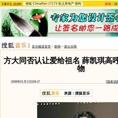
搜狐
ChinaRen
17173
焦点房地产
搜狗
新闻
-
体
音乐频道首页
>
新闻
>
港台乐闻
方大同否认让爱给祖名 薛凯琪高
物
2008年01月23日08:47
[
我来说
来源：搜狐音乐