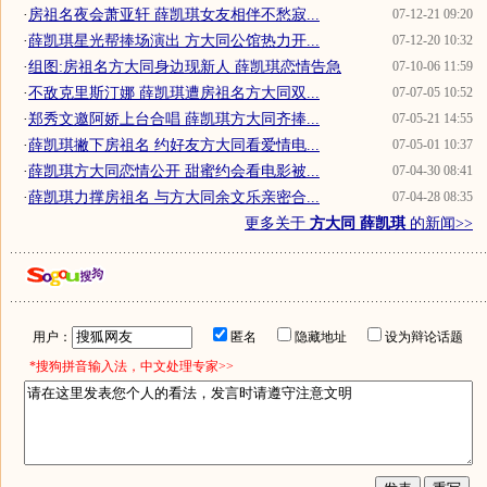
·
房祖名夜会萧亚轩 薛凯琪女友相伴不愁寂...
07-12-21 09:20
·
薛凯琪星光帮捧场演出 方大同公馆热力开...
07-12-20 10:32
·
组图:房祖名方大同身边现新人 薛凯琪恋情告急
07-10-06 11:59
·
不敌克里斯汀娜 薛凯琪遭房祖名方大同双...
07-07-05 10:52
·
郑秀文邀阿娇上台合唱 薛凯琪方大同齐捧...
07-05-21 14:55
·
薛凯琪撇下房祖名 约好友方大同看爱情电...
07-05-01 10:37
·
薛凯琪方大同恋情公开 甜蜜约会看电影被...
07-04-30 08:41
·
薛凯琪力撑房祖名 与方大同余文乐亲密合...
07-04-28 08:35
更多关于
方大同 薛凯琪
的新闻>>
用户：
匿名
隐藏地址
设为辩论话题
*搜狗拼音输入法，中文处理专家>>