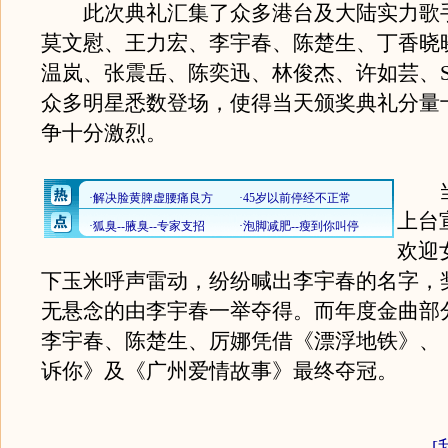
此次典礼汇集了众多港台及大陆实力歌
莫文慰、王力宏、李宇春、陈楚生、丁香晓
温岚、张震岳、陈奕迅、林俊杰、许如芸、SHE
众多明星悉数登场，使得当天颁奖典礼分量
争十分激烈。
当
上台
欢迎
下玉米呼声雷动，纷纷喊出李宇春的名字，
无悬念的由李宇春一举夺得。而年度金曲部
李宇春、陈楚生、厉娜凭借《漂浮地铁》、
诉你》及《广州爱情故事》最终夺冠。
[