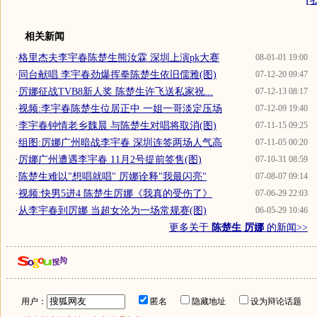
相关新闻
·
格里杰夫李宇春陈楚生熊汝霖 深圳上演pk大赛
08-01-01 19:00
·
同台献唱 李宇春劲爆挥拳陈楚生依旧儒雅(图)
07-12-20 09:47
·
厉娜征战TVB8新人奖 陈楚生许飞送私家祝...
07-12-13 08:17
·
视频:李宇春陈楚生位居正中 一姐一哥淡定压场
07-12-09 19:40
·
李宇春钟情老乡魏晨 与陈楚生对唱将取消(图)
07-11-15 09:25
·
组图:厉娜广州暗战李宇春 深圳连签两场人气高
07-11-05 00:20
·
厉娜广州遭遇李宇春 11月2号提前签售(图)
07-10-31 08:59
·
陈楚生难以"想唱就唱" 厉娜诠释"我最闪亮"
07-08-07 09:14
·
视频:快男5进4 陈楚生厉娜《我真的受伤了》
07-06-29 22:03
·
从李宇春到厉娜 当超女沦为一场常规赛(图)
06-05-29 10:46
更多关于
陈楚生 厉娜
的新闻>>
用户：
匿名
隐藏地址
设为辩论话题