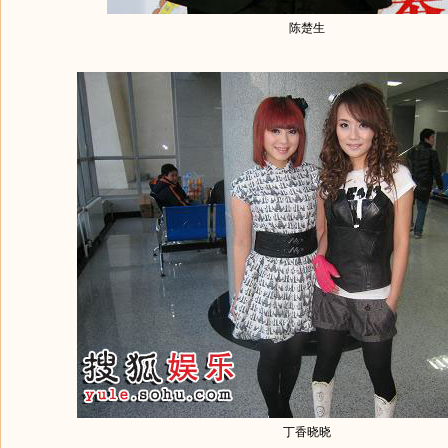
陈楚生
丁香晓晓