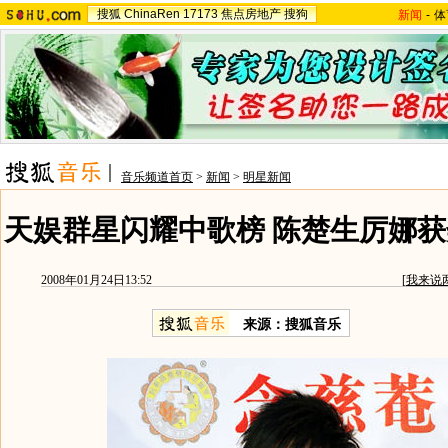
搜狐
ChinaRen
17173
焦点房地产
搜狗
新闻
-
体
音乐频道首页
>
新闻
>
明星新闻
天娱群星闪耀中歌榜 陈楚生厉娜获
2008年01月24日13:52
[
我来说
来源：搜狐音乐