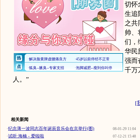
切怀
生追
之共
帅、
们，
华民
强而
千万
人。”
[
相关新闻
·
纪念薄一波同志百年诞辰音乐会在京举行(图)
08-01-29 11:04
·
试听:海楠 - 爱啦啦
07-12-21 15:48