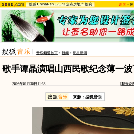
搜狐
ChinaRen
17173
焦点房地产
搜狗
新闻
-
体
音乐频道首页
>
新闻
>
明星新闻
歌手谭晶演唱山西民歌纪念薄一波百
2008年01月30日11:38
[
我来说
来源：搜狐音乐