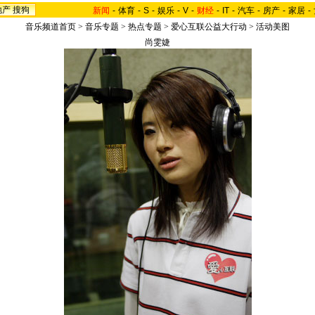
地产
搜狗
新闻
-
体育
-
S
-
娱乐
-
V
-
财经
-
IT
-
汽车
-
房产
-
家居
-
音乐频道首页
>
音乐专题
>
热点专题
>
爱心互联公益大行动
>
活动美图
尚雯婕