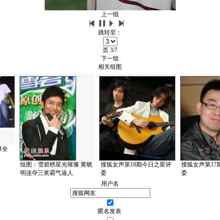
上一组
跳转至：
页
3/7
下一组
相关组图
爆全
组图：雪碧榜星光璀璨 黄晓
搜狐女声第18期今日之星评
搜狐女声第17
明连夺三奖霸气逼人
委
委
用户名
匿名发表