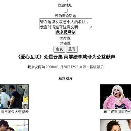
隐藏地址
设为辩论话题
精华区
辩论区
《爱心互联》众星云集 尚雯婕李慧珍为公益献声
我来说两句
2008年01月30日12:23 来源：搜狐娱乐
精彩图片
当街与老公大秀恩爱
布兰妮巡演惊艳