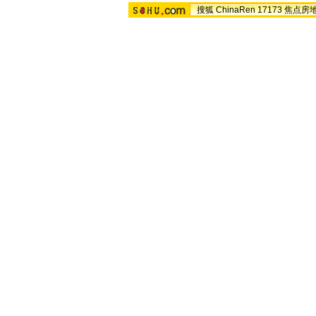
搜狐
ChinaRen
17173
焦点房