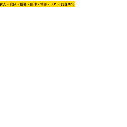
女人
-
视频
-
播客
-
邮件
-
博客
-
BBS
-
我说两句