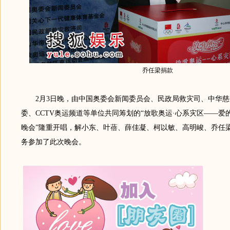
乔任梁捐款
2月3日晚，由中国奥委会新闻委员会、民政局救灾司、中华慈
委、CCTV奥运频道等单位共同筹划的“放歌奥运·心系灾区——爱
晚会”隆重开唱，解小东、叶蓓、薛佳凝、柯以敏、高明峻、乔任
务参加了此次晚会。