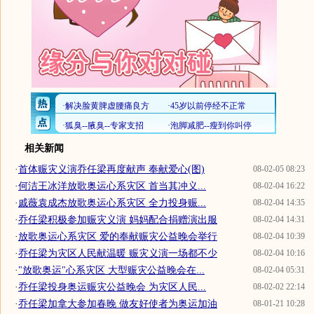
相关新闻
·
首体赈灾义演乔任梁再度献声 奉献爱心(图)
08-02-05 08:23
·
何洁王冰洋放歌奥运心系灾区 首当其冲义...
08-02-04 16:22
·
戚薇袁成杰放歌奥运心系灾区 全力投身赈...
08-02-04 14:35
·
乔任梁积极参加赈灾义演 妈妈配合捐赠演出服
08-02-04 14:31
·
放歌奥运心系灾区 爱的奉献赈灾公益晚会举行
08-02-04 10:39
·
乔任梁为灾区人民献温暖 赈灾义演一场都不少
08-02-04 10:16
·
"放歌奥运"心系灾区 大型赈灾公益晚会在...
08-02-04 05:31
·
乔任梁投身奥运赈灾公益晚会 为灾区人民...
08-02-02 22:14
·
乔任梁加拿大参加春晚 做友好使者为奥运加油
08-01-21 10:28