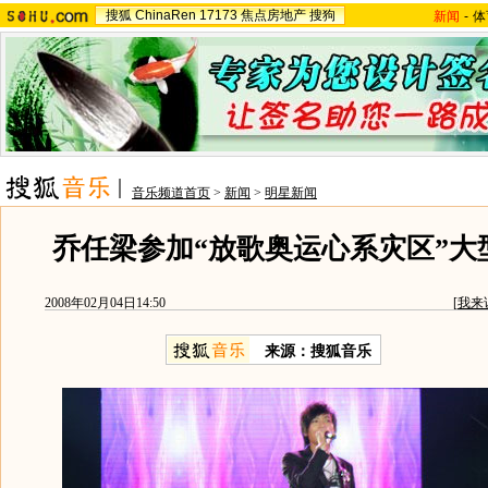
搜狐
ChinaRen
17173
焦点房地产
搜狗
新闻
-
体
音乐频道首页
>
新闻
>
明星新闻
乔任梁参加“放歌奥运心系灾区”大
2008年02月04日14:50
[
我来
来源：搜狐音乐