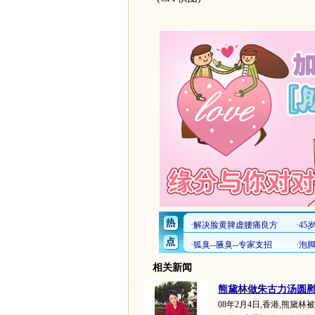
相关新闻
熊黛林做朱古力汤圆慰劳
08年2月4日,香港,熊黛