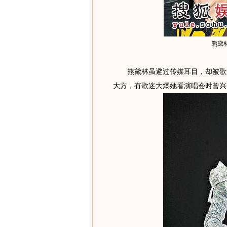
熊黛
熊黛林虽避过传媒耳目，却被歌迷
大方，有歌迷大爆她看演唱会时曾兴