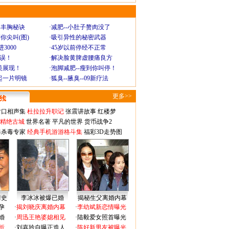
爆丰胸秘诀
·
减肥--小肚子赘肉没了
你尖叫(图)
·
吸引异性的秘密武器
3000
·
45岁以前停经不正常
不误！
·
解决脸黄脾虚腰痛良方
美展现！
·
泡脚减肥--瘦到你叫停！
起一片明镜
·
狐臭--腋臭--09新疗法
更多>>
对口相声集
杜拉拉升职记
张震讲故事
红楼梦
-精绝古城
世界名著
平凡的世界
货币战争2
毒杀毒专家
经典手机游游格斗集
福彩3D走势图
情史
李冰冰被爆已婚
揭秘生父离婚内幕
孕
·
揭刘晓庆离婚内幕
·
李幼斌新恋情曝光
婚
·
周迅王艳婆媳相见
·
陆毅爱女照首曝光
折
·
刘嘉玲自曝正造人
·
陈好新男友被曝光