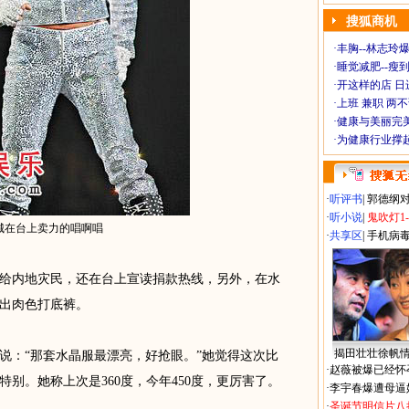
搜狐商机
·
丰胸--林志玲
·
睡觉减肥--瘦到
·
开这样的店 日进
·
上班 兼职 两
·
健康与美丽完
·
为健康行业撑
·
听评书
|
郭德纲
·
听小说
|
鬼吹灯1
城在台上卖力的唱啊唱
·
共享区
|
手机病
内地灾民，还在台上宣读捐款热线，另外，在水
出肉色打底裤。
揭田壮壮徐帆
：“那套水晶服最漂亮，好抢眼。”她觉得这次比
·
赵薇被爆已经怀
别。她称上次是360度，今年450度，更厉害了。
·
李宇春爆遭母逼
·
圣诞节明信片八