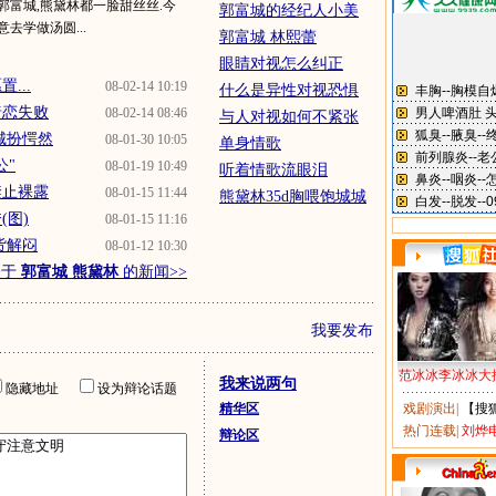
郭富城,熊黛林都一脸甜丝丝.今
郭富城的经纪人小美
去学做汤圆...
郭富城 林熙蕾
眼睛对视怎么纠正
...
08-02-14 10:19
什么是异性对视恐惧
暗恋失败
08-02-14 08:46
与人对视如何不紧张
城扮愕然
08-01-30 10:05
单身情歌
公"
08-01-19 10:49
听着情歌流眼泪
禁止裸露
08-01-15 11:44
熊黛林35d胸喂饱城城
(图)
08-01-15 11:16
货解闷
08-01-12 10:30
关于
郭富城 熊黛林
的新闻>>
我要发布
范冰冰李冰冰大
我来说两句
隐藏地址
设为辩论话题
精华区
戏剧演出
|
【搜
热门连载
|
刘烨
辩论区