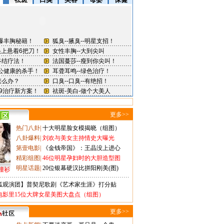
更多>>
热门八卦
|
十大明星脸女模揭晓（组图）
八卦爆料
|
刘欢与美女主持情史大曝光
第壹电影
|
《金钱帝国》：王晶没上进心
精彩组图
|
46位明星孕妇时的大胆造型图
明星话题
|
20位银幕硬汉比拼阳刚美(图)
撞衫
狐观演团】普契尼歌剧《艺术家生涯》打分贴
电影里15位大牌女星美图大盘点（组图）
更多>>