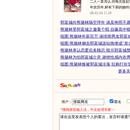
二人一直否认,但每次提起
年农历年,鲜有下厨的她特意
08-02-04 11:28
·
郭富城向熊黛林隔空拜年 谈及艳照不愿置
·
熊黛林受郭富城之邀看个唱 自爆高中
·
组图:熊黛林年薪百万 谈绯闻男友郭富
·
组图:熊黛林侧击郭富城送钻饰便成"老
·
熊黛林承认恋爱后多顾忌 暗示郭富城
·
熊黛林为怕郭富城介意 谢绝性感内衣秀
·
组图:熊黛林惨被郭富城冷落 狂购打折
更多
用户：
匿名
*搜狗拼音输入法，中文处理专家>>