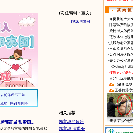
茶 余 饭
(责任编辑：董文)
·
何炅获地产大亨
[
我来说两句
]
·
陈慧琳产后恢复
·
殷桃街头休闲装
·
范冰冰红地毯
·
姚晨与老公素
·
日军竟拿战俘
·
盘点网坛大腕
·
美女办公室遭
·
《Nobody》
·
搜狐娱乐招聘
·
台北电玩展靓丽Sh
·
《变形金刚
·
王岳伦爆李
相关推荐
新版“西游”绝
郭富城的音乐
郭富城 甜蜜团...
林被认定是郭富城的绯闻女友,虽然
郭富城 演唱会