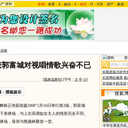
地产
搜狗
新闻
-
体育
-
S
-
娱乐
-
V
-
财经
-
IT
-
汽车
-
房产
-
家居
-
台乐闻
新
获郭富城对视唱情歌兴奋不已
央视质疑29岁市
石首网站被黑
篡
[
我来说两句
] [字号：
大
中
小
]
宋美龄牛奶洗澡
源：搜狐娱乐
舞林正传延续篇2008”2月16日举行第3场，郭富城
下来捧场，与上次高调如女主人的情形完全不同。
捧场，母亲与熊黛林聚首一堂。
中学生乘直升机