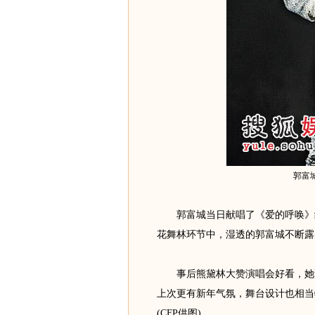
郭富
郭富城当日献唱了《爱的呼唤》给
花舞林环节中，湿透的郭富城不断露
事后熊黛林大赞演唱会好看，她说
上次更有新年气氛，舞台设计也相当特
(CFP供图)