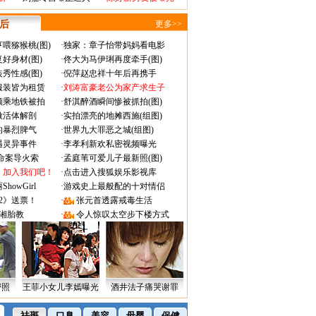
 后
更多>>
喂猕猴桃(图)
·
独家：章子怡带妈妈看电影
好身材(图)
·
佟大为马伊琍再度牵手(图)
秀性感(图)
·
倪萍赵忠祥十年后再携手
服装皆为租赁
·
刘涛富豪老公为家产求生子
颜乘地铁被拍
·
舒淇醉酒瞬间惨被抓拍(图)
做活体解剖
·
实拍漂亮的地摊西施(组图)
的暴烈脾气
·
世界九大罪恶之城(组图)
遇灵异事件
·
李孝利新欢私密视频曝光
成命案导火索
·
孟庭苇可爱儿子最新照(图)
：加入我们吧！
·
点击进入搜狐娱乐影视库
owGirl
·
游戏史上最般配的十对情侣
2》送票！
·
张元首透露戒毒生活
湘胎教
·
令人惊叹太空步下楼方式
密照
王菲小女儿李嫣曝光
酒井法子痛哭谢罪