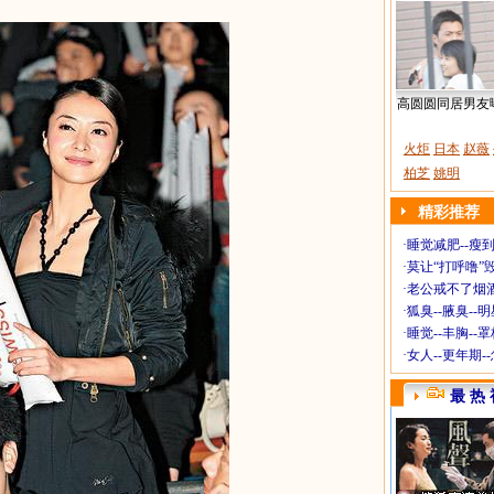
高圆圆同居男友
火炬
日本
赵薇
柏芝
姚明
精彩推荐
·
睡觉减肥--瘦到
·
莫让“打呼噜”
·
老公戒不了烟酒
·
狐臭--腋臭--
·
睡觉--丰胸--
·
女人--更年期-
最 热 