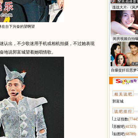
谍战大片-《风
林在台下兴奋的望啊望
闺房视频自拍
认出，不少歌迷用手机或相机拍摄，不过她表现
奋地说郭富城望着她唱情歌。
自爆捉奸后恶梦
相 关 说 吧
郭富城
说 吧 排 行
上证指数
(7744
苏醒吧
(41523)
贴图吧
(68789)