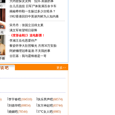
·
大内密探灵灵狗
倪萍-美丽的事
声》
·
台儿庄战役 日军尸体装满百余卡车
·
揭秘希特勒一生躲过多少次暗杀？
·
1982香港回归中英谈判鲜为人知内幕
·
宋丹丹：张国立活得太累
·
满文军有望明日获释
曝光
·
《变形金刚2》送电影票！
·
李湘王岳伦恩爱待产
·
黎姿怀孕大肚照曝光 月用30万安胎
·
阿娇懒理冠希返港:不关我的事
·
古巨基：我与霆锋都是一哥
不断
说 吧
更多>>
5)
李宇春吧
(104510)
快乐男声吧
(68574)
刘德华吧
(69854)
东方神起吧
(65744)
婚姻吧
(78544)
37℃女人吧
(6985)