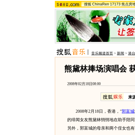
搜狐
ChinaRen
17173
焦点房
音乐频道首页
>
新闻
>
港
熊黛林捧场演唱会 
2008年02月18日08:00
来
2008年2月18日，香港，“
郭富城
的绯闻女友熊黛林悄悄地在助手陪同
另外，郭富城的母亲和两个侄女也有