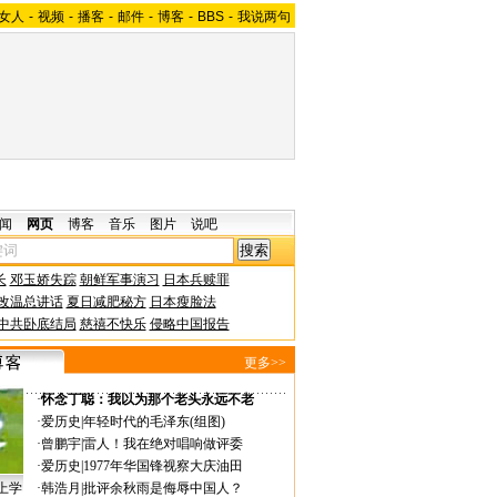
女人
-
视频
-
播客
-
邮件
-
博客
-
BBS
-
我说两句
闻
网页
博客
音乐
图片
说吧
长
邓玉娇失踪
朝鲜军事演习
日本兵赎罪
改温总讲话
夏日减肥秘方
日本瘦脸法
中共卧底结局
慈禧不快乐
侵略中国报告
更多>>
·
怀念丁聪：我以为那个老头永远不老
·
爱历史
|
年轻时代的毛泽东(组图)
·
曾鹏宇
|
雷人！我在绝对唱响做评委
·
爱历史
|
1977年华国锋视察大庆油田
上学
·
韩浩月
|
批评余秋雨是侮辱中国人？