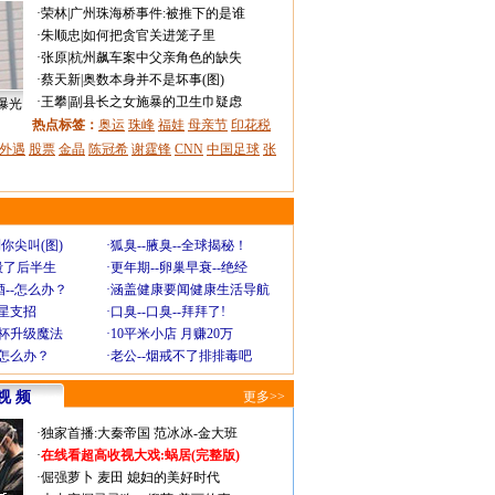
·
荣林
|
广州珠海桥事件:被推下的是谁
·
朱顺忠
|
如何把贪官关进笼子里
·
张原
|
杭州飙车案中父亲角色的缺失
·
蔡天新
|
奥数本身并不是坏事(图)
·
王攀
|
副县长之女施暴的卫生巾疑虑
曝光
热点标签：
奥运
珠峰
福娃
母亲节
印花税
外遇
股票
金晶
陈冠希
谢霆锋
CNN
中国足球
张
你尖叫(图)
·
狐臭--腋臭--全球揭秘！
毁了后半生
·
更年期--卵巢早衰--绝经
--怎么办？
·
涵盖健康要闻健康生活导航
明星支招
·
口臭--口臭--拜拜了!
罩杯升级魔法
·
10平米小店 月赚20万
-怎么办？
·
老公--烟戒不了排排毒吧
视 频
更多>>
·
独家首播:大秦帝国
范冰冰-金大班
·
在线看超高收视大戏:
蜗居(完整版)
·
倔强萝卜
麦田
媳妇的美好时代