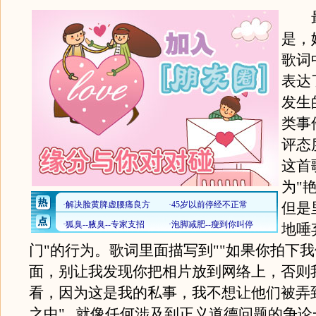
最
是，
歌词
表达
发生
类事
评态
这首
为"
但是
地唾
门"的行为。歌词里面描写到""如果你拍下
面，别让我发现你把相片放到网络上，否则
看，因为这是我的私事，我不想让他们被弄
之中" , 就像任何涉及到正义道德问题的争