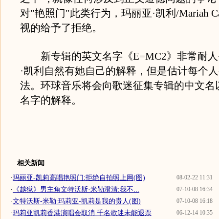
对"艳照门"此类行为，玛丽亚·凯利/Mariah C
视的给予了拒绝。
新专辑的英文名字《E=MC2》非常耐人
·凯利自然有她自己的解释，但是估计每个
法。环球音乐将会向歌迷征集专辑的中文名
名字的解释。
相关新闻
·
玛丽亚-凯莉高唱艳照门:拒绝自拍照上网(图)
08-02-22 11:31
·
《越狱》男主角文特沃斯·米勒澄清:我不...
07-10-08 16:34
·
文特沃斯-米勒:玛莉亚-凯莉是我的贵人(图)
07-10-08 16:18
·
玛莉亚凯莉香港演唱会取消 千名歌迷未能退票
06-12-14 10:35