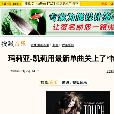
搜狐
ChinaRen
17173
焦点房地产
搜狗
新闻
-
体
音乐频道首页
>
新闻
>
欧美乐闻
玛莉亚-凯莉用最新单曲关上了“艳
2008年02月25日14:57
[
我来
来源：搜狐音乐