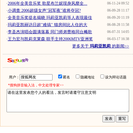
·
2006年全美音乐奖 歌星布兰妮现身风靡全...
06-11-24 09:52
·
小调查:2006超级女声"冠军夜"谁将夺冠?
06-09-28 11:17
·
全美音乐奖提名揭晓 玛莉亚凯莉等人表现最佳
06-09-20 11:19
·
玛莉亚凯丽访日超"难搞" 猫房间比人住的大
06-08-28 11:58
·
李圣杰演唱会圆满落幕 同门师弟曹格同台飚歌
06-07-31 14:05
·
王力宏与凯莉克莱森 联手主持2006MTV亚洲奖
06-03-17 16:38
更多关于
玛莉亚凯莉
的新闻>>
用户：
匿名
隐藏地址
设为辩论话题
*搜狗拼音输入法，中文处理专家>>