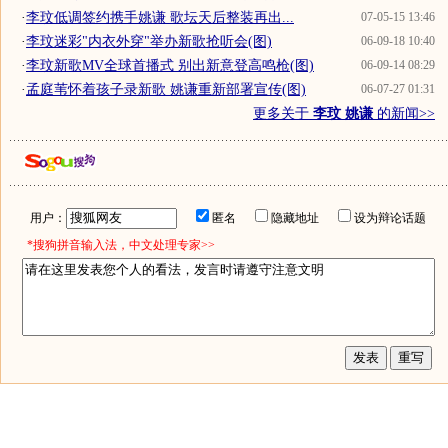
·
李玟低调签约携手姚谦 歌坛天后整装再出...
07-05-15 13:46
·
李玟迷彩"内衣外穿"举办新歌抢听会(图)
06-09-18 10:40
·
李玟新歌MV全球首播式 别出新意登高鸣枪(图)
06-09-14 08:29
·
孟庭苇怀着孩子录新歌 姚谦重新部署宣传(图)
06-07-27 01:31
更多关于
李玟 姚谦
的新闻>>
用户：
匿名
隐藏地址
设为辩论话题
*搜狗拼音输入法，中文处理专家>>