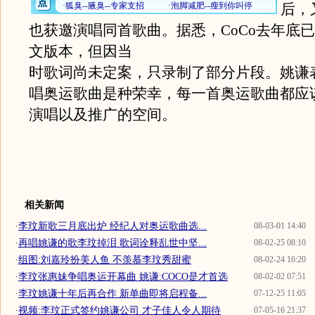
后，
也获邀演唱同首歌曲。据悉，CoCo去年底
文版本，但因当
时歌词尚未定案，只录制了部分片段。姚谦
唱奥运歌曲是种荣幸，每一首奥运歌曲都应
演唱以及推广的空间。
相关新闻
·
李玟新歌三月底出炉 经纪人对奥运歌曲选...
08-03-01 14:40
·
再唱姚谦的歌李玟掉泪 歌词诠释乱世中坚...
08-02-25 08:10
·
组图:刘嘉玲扮美人鱼 不羡慕李玟秀甜蜜
08-02-24 16:20
·
李玟张惠妹争唱奥运开幕曲 姚谦:COCO是才首选
08-02-02 07:51
·
李玟姚谦十年后再合作 新单曲即将启程备...
07-12-25 11:05
·
视频:李玟正式签约姚谦公司 才子佳人令人期待
07-05-16 21:37