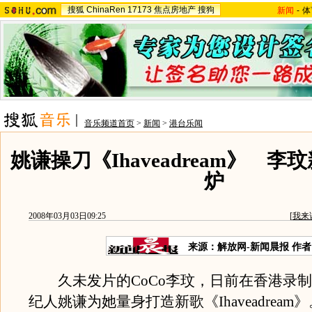
搜狐
ChinaRen
17173
焦点房地产
搜狗
新闻
-
体
音乐频道首页
>
新闻
>
港台乐闻
姚谦操刀《Ihaveadream》 李
炉
2008年03月03日09:25
[
我来
来源：解放网-新闻晨报 作
久未发片的CoCo李玟，日前在香港录制
纪人姚谦为她量身打造新歌《Ihaveadrea