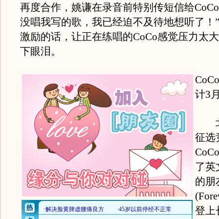
再度合作，姚谦在录音前特别传短信给CoCo
没唱我写的歌，我已经迫不及待地想听了！
激励的话，让正在练唱的CoCo感觉压力太
下眼泪。
Co
计3
北
征选
Co
了英
的朋
(Fore
登上