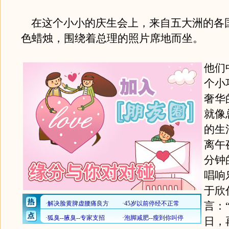
在这个小小的庆生会上，来自五大洲的各
色蜡烛，围绕着总理的照片席地而坐。
他们
个小
奢华
就像
的生
离午
分钟
唱响
于欣
言：
日，