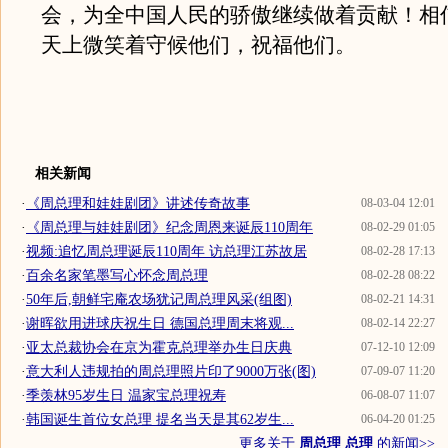
会，为全中国人民的骄傲继续做着贡献！相
天上微笑着守候他们，祝福他们。
相关新闻
·
《周总理和娃娃剧团》讲述传奇故事
08-03-04 12:01
·
《周总理与娃娃剧团》纪念周恩来诞辰110周年
08-02-29 01:05
·
视频:追忆周总理诞辰110周年 访总理江苏故居
08-02-28 17:13
·
百余名家笔墨写心怀念周总理
08-02-28 08:22
·
50年后,朝鲜宅庵农场犹记周总理风采(组图)
08-02-21 14:31
·
谢晖欲用进球庆祝生日 德国总理周末将观...
08-02-14 22:27
·
亚太总裁协会在京为霍克总理举办生日庆典
07-12-10 12:09
·
意大利人违规拍的周总理照片印了9000万张(图)
07-09-07 11:20
·
季羡林95岁生日 温家宝总理祝寿
06-08-07 11:07
·
韩国诞生首位女总理 提名当天是其62岁生...
06-04-20 01:25
更多关于
周总理 总理
的新闻>>