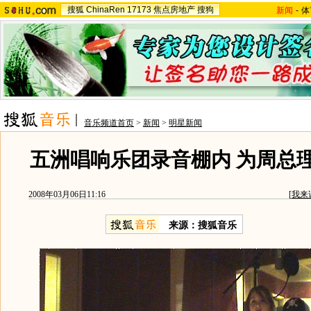
搜狐
ChinaRen
17173
焦点房地产
搜狗
新闻
-
体
音乐频道首页
>
新闻
>
明星新闻
五洲唱响乐团录音棚内 为周总
2008年03月06日11:16
[
我来
来源：搜狐音乐