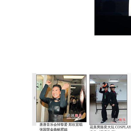
唐唐音乐会悼摰爱 郑欣宜唱
花美男陈奕大玩 COSPLA
张国荣金曲献肥姐