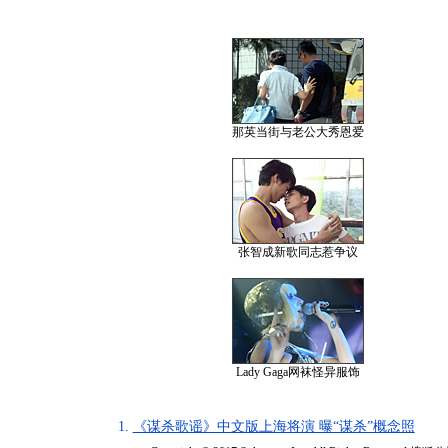
那英当街与老公大秀恩爱
张智成新歌同志惹争议
Lady Gaga网袜怪异服饰
1.
《谋杀歌谣》中文版上海将演 曝“谋杀”概念照