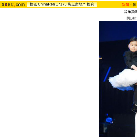
搜狐
ChinaRen
17173
焦点房地产
搜狗
新闻
-
体
音乐频
阿B