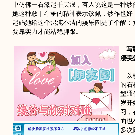
中仿佛一石激起千层浪，有人说这是一种炒
她这种敢于斗争的精神表示钦佩，炒作也好
起码她给这个混沌不清的娱乐圈提了个醒：
要靠实力才能站稳脚跟。
写
凄美
以歌
的石
型通
岁开
习，
面也
多次