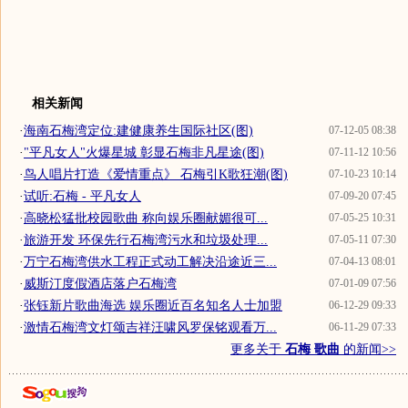
相关新闻
·
海南石梅湾定位:建健康养生国际社区(图)
07-12-05 08:38
·
"平凡女人"火爆星城 彰显石梅非凡星途(图)
07-11-12 10:56
·
鸟人唱片打造《爱情重点》 石梅引K歌狂潮(图)
07-10-23 10:14
·
试听:石梅 - 平凡女人
07-09-20 07:45
·
高晓松猛批校园歌曲 称向娱乐圈献媚很可...
07-05-25 10:31
·
旅游开发 环保先行石梅湾污水和垃圾处理...
07-05-11 07:30
·
万宁石梅湾供水工程正式动工解决沿途近三...
07-04-13 08:01
·
威斯汀度假酒店落户石梅湾
07-01-09 07:56
·
张钰新片歌曲海选 娱乐圈近百名知名人士加盟
06-12-29 09:33
·
激情石梅湾文灯颂吉祥汪啸风罗保铭观看万...
06-11-29 07:33
更多关于
石梅 歌曲
的新闻>>