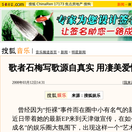
搜狐
ChinaRen
17173
焦点房地产
搜狗
新闻
-
体
音乐频道首页
>
新闻
>
明星新闻
歌者石梅写歌源自真实 用凄美爱
2008年03月12日14:31
[
我来
来源：搜狐娱乐
曾经因为“拒裸”事件而在圈中小有名气的
近日带着她的最新EP来到天津做宣传，在如
成名”的娱乐圈大氛围下，出现这样一个“艺