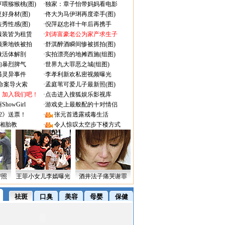
喂猕猴桃(图)
·
独家：章子怡带妈妈看电影
好身材(图)
·
佟大为马伊琍再度牵手(图)
秀性感(图)
·
倪萍赵忠祥十年后再携手
服装皆为租赁
·
刘涛富豪老公为家产求生子
颜乘地铁被拍
·
舒淇醉酒瞬间惨被抓拍(图)
做活体解剖
·
实拍漂亮的地摊西施(组图)
的暴烈脾气
·
世界九大罪恶之城(组图)
遇灵异事件
·
李孝利新欢私密视频曝光
成命案导火索
·
孟庭苇可爱儿子最新照(图)
：加入我们吧！
·
点击进入搜狐娱乐影视库
owGirl
·
游戏史上最般配的十对情侣
2》送票！
·
张元首透露戒毒生活
湘胎教
·
令人惊叹太空步下楼方式
密照
王菲小女儿李嫣曝光
酒井法子痛哭谢罪