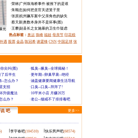
·
荣林
|
广州珠海桥事件:被推下的是谁
·
朱顺忠
|
如何把贪官关进笼子里
·
张原
|
杭州飙车案中父亲角色的缺失
·
蔡天新
|
奥数本身并不是坏事(图)
·
王攀
|
副县长之女施暴的卫生巾疑虑
曝光
热点标签：
奥运
珠峰
福娃
母亲节
印花税
外遇
股票
金晶
陈冠希
谢霆锋
CNN
中国足球
张
你尖叫(图)
·
狐臭--腋臭--全球揭秘！
毁了后半生
·
更年期--卵巢早衰--绝经
--怎么办？
·
涵盖健康要闻健康生活导航
明星支招
·
口臭--口臭--拜拜了!
罩杯升级魔法
·
10平米小店 月赚20万
-怎么办？
·
老公--烟戒不了排排毒吧
说 吧
更多>>
5)
李宇春吧
(104510)
快乐男声吧
(68574)