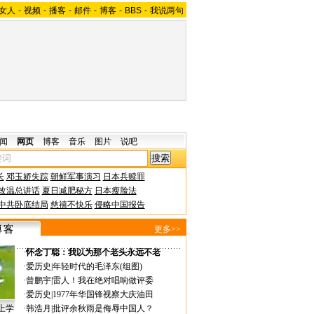
女人
-
视频
-
播客
-
邮件
-
博客
-
BBS
-
我说两句
闻
网页
博客
音乐
图片
说吧
长
邓玉娇失踪
朝鲜军事演习
日本兵赎罪
改温总讲话
夏日减肥秘方
日本瘦脸法
中共卧底结局
慈禧不快乐
侵略中国报告
更多>>
·
怀念丁聪：我以为那个老头永远不老
·
爱历史
|
年轻时代的毛泽东(组图)
·
曾鹏宇
|
雷人！我在绝对唱响做评委
·
爱历史
|
1977年华国锋视察大庆油田
上学
·
韩浩月
|
批评余秋雨是侮辱中国人？