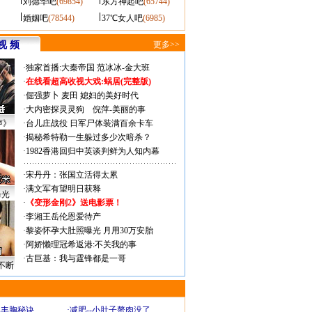
刘德华吧
(69854)
东方神起吧
(65744)
婚姻吧
(78544)
37℃女人吧
(6985)
视 频
更多>>
·
独家首播:大秦帝国
范冰冰-金大班
·
在线看超高收视大戏:
蜗居(完整版)
·
倔强萝卜
麦田
媳妇的美好时代
·
大内密探灵灵狗
倪萍-美丽的事
声》
·
台儿庄战役 日军尸体装满百余卡车
·
揭秘希特勒一生躲过多少次暗杀？
·
1982香港回归中英谈判鲜为人知内幕
·
宋丹丹：张国立活得太累
·
满文军有望明日获释
曝光
·
《变形金刚2》送电影票！
·
李湘王岳伦恩爱待产
·
黎姿怀孕大肚照曝光 月用30万安胎
·
阿娇懒理冠希返港:不关我的事
·
古巨基：我与霆锋都是一哥
不断
爆丰胸秘诀
·
减肥--小肚子赘肉没了