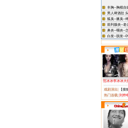
范冰冰李冰冰大
戏剧演出
|
【搜
热门连载
|
刘烨