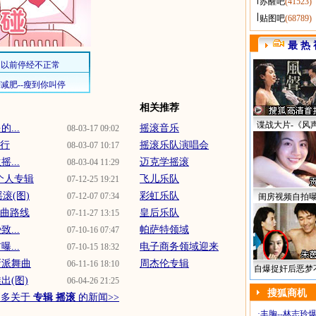
苏醒吧
(41523)
贴图吧
(68789)
最 热 
相关推荐
谍战大片-《风
...
摇滚音乐
08-03-17 09:02
举行
摇滚乐队演唱会
08-03-07 10:17
...
迈克学摇滚
08-03-04 11:29
个人专辑
飞儿乐队
07-12-25 19:21
滚(图)
彩虹乐队
07-12-07 07:34
闺房视频自拍
舞曲路线
皇后乐队
07-11-27 13:15
...
帕萨特领域
07-10-16 07:47
...
电子商务领域迎来
07-10-15 18:32
新派舞曲
周杰伦专辑
06-11-16 18:10
自爆捉奸后恶梦
出(图)
06-04-26 21:25
搜狐商机
更多关于
专辑 摇滚
的新闻>>
·
丰胸--林志玲