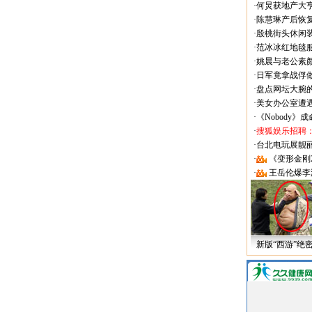
·
何炅获地产大亨
·
陈慧琳产后恢复
·
殷桃街头休闲装
·
范冰冰红地毯
·
姚晨与老公素
·
日军竟拿战俘
·
盘点网坛大腕
·
美女办公室遭
·
《Nobody》
·
搜狐娱乐招聘
·
台北电玩展靓丽Sh
·
《变形金刚
·
王岳伦爆李
新版“西游”绝