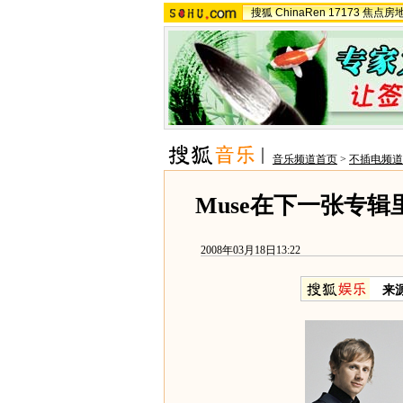
搜狐
ChinaRen
17173
焦点房
音乐频道首页
>
不插电频道
Muse在下一张专辑里
2008年03月18日13:22
来