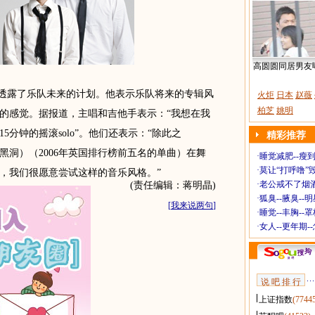
高圆圆同居男友
lamy透露了乐队未来的计划。他表示乐队将来的专辑风
火炬
日本
赵薇
柏芝
姚明
的感觉。据报道，主唱和吉他手表示：“我想在我
分钟的摇滚solo”。他们还表示：“除此之
精彩推荐
ole’（超级黑洞）（2006年英国排行榜前五名的单曲）在舞
·
睡觉减肥--瘦到
·
莫让“打呼噜”
，我们很愿意尝试这样的音乐风格。
”
·
老公戒不了烟酒
(责任编辑：蒋明晶)
·
狐臭--腋臭--
[
我来说两句
]
·
睡觉--丰胸--
·
女人--更年期-
说 吧 排 行
上证指数
(7744