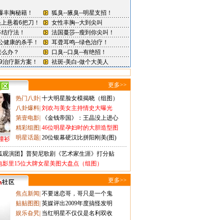
更多>>
热门八卦
|
十大明星脸女模揭晓（组图）
八卦爆料
|
刘欢与美女主持情史大曝光
第壹电影
|
《金钱帝国》：王晶没上进心
精彩组图
|
46位明星孕妇时的大胆造型图
明星话题
|
20位银幕硬汉比拼阳刚美(图)
撞衫
狐观演团】普契尼歌剧《艺术家生涯》打分贴
电影里15位大牌女星美图大盘点（组图）
更多>>
焦点新闻
|
不要迷恋哥，哥只是一个鬼
贴贴图图
|
英媒评出2009年度搞怪发明
娱乐旮旯
|
当红明星不仅仅是名利双收