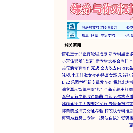
相关新闻
·
情歌王子邰正宵轻唱摇滚 新专辑里更多的
·
小宋佳现场"摇滚" 新专辑发布会周日
·
吴琼新专辑制作完成 全力攻占内地女生摇
·
视频:小宋佳淑女变身摇滚女郎 录首张
·
B.i.Z乐团举行新专辑发布会 挑战北方摇
·
满文军转型单曲遭"抢" 全新专辑主打
·
李宇春新专辑收录舞曲 向迈克尔杰克逊致
·
邵雨涵舞曲大碟即将发行 专辑海报提前曝
·
郭美美巡演受交通考验 精装版专辑推
·
河莉秀新舞曲专辑 《舞法自拔》强势推