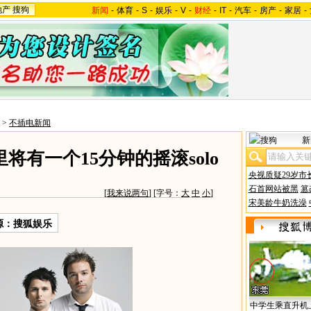
地产
搜狗
新闻
-
体育
-
S
-
娱乐
-
V
-
财经
-
IT
-
汽车
-
房产
-
家居
-
>
不插电新闻
新
将有一个15分钟的摇滚solo
央视质疑29岁市
石首网站被黑
篡
[
我来说两句
] [字号：
大
中
小
]
宋美龄牛奶洗澡
源：搜狐娱乐
中学生乘直升机