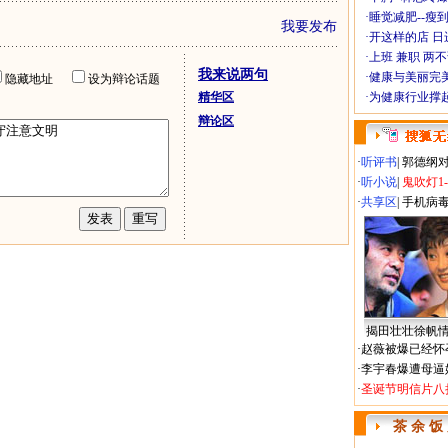
·
睡觉减肥--瘦到
我要发布
·
开这样的店 日进
·
上班 兼职 两
我来说两句
·
健康与美丽完
隐藏地址
设为辩论话题
精华区
·
为健康行业撑
辩论区
·
听评书
|
郭德纲
·
听小说
|
鬼吹灯1
·
共享区
|
手机病
揭田壮壮徐帆
·
赵薇被爆已经怀
·
李宇春爆遭母逼
·
圣诞节明信片八
茶 余 饭