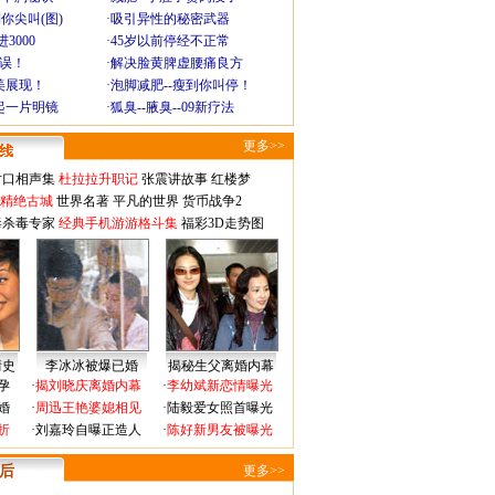
你尖叫(图)
·
吸引异性的秘密武器
3000
·
45岁以前停经不正常
不误！
·
解决脸黄脾虚腰痛良方
美展现！
·
泡脚减肥--瘦到你叫停！
起一片明镜
·
狐臭--腋臭--09新疗法
更多>>
对口相声集
杜拉拉升职记
张震讲故事
红楼梦
-精绝古城
世界名著
平凡的世界
货币战争2
毒杀毒专家
经典手机游游格斗集
福彩3D走势图
情史
李冰冰被爆已婚
揭秘生父离婚内幕
孕
·
揭刘晓庆离婚内幕
·
李幼斌新恋情曝光
婚
·
周迅王艳婆媳相见
·
陆毅爱女照首曝光
折
·
刘嘉玲自曝正造人
·
陈好新男友被曝光
 后
更多>>