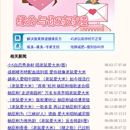
相关新闻
·
小S自恋秀身材 唱老鼠爱大米(图)
08-03-17 07:40
·
成都楼市绝配血战到底 爱你就像老鼠爱大米
08-01-30 12:02
·
越南人爱唱中国歌 《老鼠爱大米》如今很流行
08-01-17 09:26
·
《老鼠爱大米》"席卷"杭州 杨臣刚领歌迷合唱
07-07-17 16:20
·
杨臣刚"走进南园村" 万名乡亲齐唱老鼠爱大米
07-06-12 17:04
·
《老鼠爱大米》版权屡转让 杨臣刚诚信遭质疑
06-12-06 10:16
·
《老鼠爱大米》一歌多卖 再认定杨臣刚不诚信
06-12-06 08:07
·
杨臣刚为《三峡好人》谱曲 爱大米唱响威尼斯
06-09-15 13:13
·
杨臣刚力推热剧 《老鼠爱大米》反击韩剧(图)
06-09-08 13:33
·
杨臣刚香香:《老鼠爱大米》《猪之歌》已过时
06-06-26 07:32