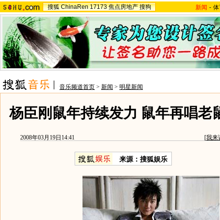
搜狐
ChinaRen
17173
焦点房地产
搜狗
新闻
-
体
音乐频道首页
>
新闻
>
明星新闻
杨臣刚鼠年持续发力 鼠年再唱老鼠
2008年03月19日14:41
[
我来
来源：搜狐娱乐