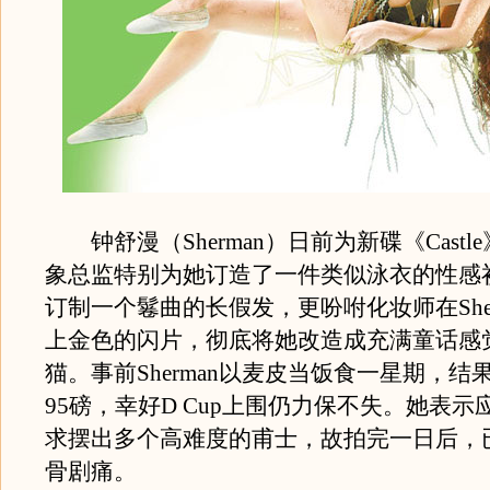
钟舒漫（Sherman）日前为新碟《Castle
象总监特别为她订造了一件类似泳衣的性感
订制一个鬈曲的长假发，更吩咐化妆师在Sher
上金色的闪片，彻底将她改造成充满童话感
猫。事前Sherman以麦皮当饭食一星期，结果
95磅，幸好D Cup上围仍力保不失。她表
求摆出多个高难度的甫士，故拍完一日后，
骨剧痛。