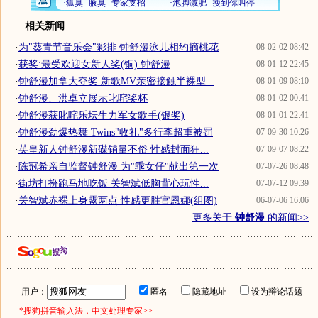
相关新闻
·
为"葵青节音乐会"彩排 钟舒漫泳儿相约摘桃花
08-02-02 08:42
·
获奖:最受欢迎女新人奖(铜) 钟舒漫
08-01-12 22:45
·
钟舒漫加拿大夺奖 新歌MV亲密接触半裸型...
08-01-09 08:10
·
钟舒漫、洪卓立展示叱咤奖杯
08-01-02 00:41
·
钟舒漫获叱咤乐坛生力军女歌手(银奖)
08-01-01 22:41
·
钟舒漫劲爆热舞 Twins"收礼"多行李超重被罚
07-09-30 10:26
·
英皇新人钟舒漫新碟销量不俗 性感封面狂...
07-09-07 08:22
·
陈冠希亲自监督钟舒漫 为"乖女仔"献出第一次
07-07-26 08:48
·
街坊打扮跑马地吃饭 关智斌低胸背心玩性...
07-07-12 09:39
·
关智斌赤裸上身露两点 性感更胜官恩娜(组图)
06-07-06 16:06
更多关于
钟舒漫
的新闻>>
用户：
匿名
隐藏地址
设为辩论话题
*搜狗拼音输入法，中文处理专家>>