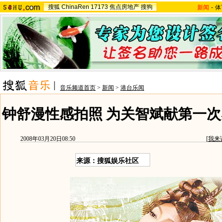
搜狐
ChinaRen
17173
焦点房地产
搜狗
新闻
-
体
音乐频道首页
>
新闻
>
港台乐闻
钟舒漫性感拍照 为关智斌献第一次
2008年03月20日08:50
[
我来
来源：搜狐娱乐社区