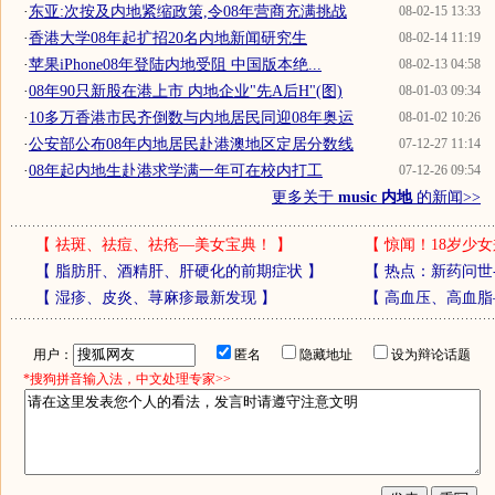
·
东亚:次按及内地紧缩政策,令08年营商充满挑战
08-02-15 13:33
·
香港大学08年起扩招20名内地新闻研究生
08-02-14 11:19
·
苹果iPhone08年登陆内地受阻 中国版本绝...
08-02-13 04:58
·
08年90只新股在港上市 内地企业"先A后H"(图)
08-01-03 09:34
·
10多万香港市民齐倒数与内地居民同迎08年奥运
08-01-02 10:26
·
公安部公布08年内地居民赴港澳地区定居分数线
07-12-27 11:14
·
08年起内地生赴港求学满一年可在校内打工
07-12-26 09:54
更多关于
music 内地
的新闻>>
【
祛斑、祛痘、祛疮—美女宝典！
】
【
惊闻！18岁少女
【
脂肪肝、酒精肝、肝硬化的前期症状
】
【
热点：新药问世
【
湿疹、皮炎、荨麻疹最新发现
】
【
高血压、高血脂
用户：
匿名
隐藏地址
设为辩论话题
*搜狗拼音输入法，中文处理专家>>