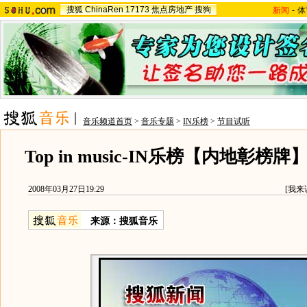
搜狐
ChinaRen
17173
焦点房地产
搜狗
新闻
-
体
音乐频道首页
>
音乐专题
>
IN乐榜
>
节目试听
Top in music-IN乐榜【内地彰榜牌
2008年03月27日19:29
[
我来
来源：搜狐音乐