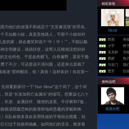
精彩新歌
因为他们的放荡不羁就定个“文盲兼流氓”的罪名。
SRAR
一个天仙般小姐，真是羡煞路人，可那个小姐却对
郭燕
幸
儿发的家，就会傻笑和说个‘中！中！’”，不能以貌
小宇
终
精神文明建设，搞搞扶贫，这帮人压根就没想好好
吴克群
为
们的文化特色，于是血肉横飞、白骨遍野，甚至干脆
蔡妍
热
水费了不少，可还是说不清问题，还是来点直截了
与非门
我
曹芳
住
格格迷”那样醒目，俗！真俗！这样多好！你在第一
搜狗说吧
新探讨一下“Hair Metal”这个词了，这个词
，而是“长发加死亡金属乐”的缩写。想重温七八十
，长发、金属挂件、随便的皮装、牛仔裤和T恤，
陈楚生吧
华丽摇滚阴森恐怖的脸谱和地狱恶魔的穿戴和饰
吧！乐队标致多喜欢采用怪诞的字母组合图案，别
为它们过于扭曲和抽象。如同他们的音乐，散发着