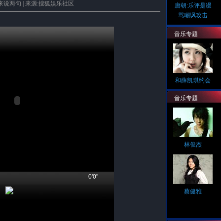
来说两句
| 来源:搜狐娱乐社区
唐朝:乐评是谩
骂嘲讽攻击
音乐专题
和薛凯琪约会
音乐专题
林俊杰
0'0"
蔡健雅