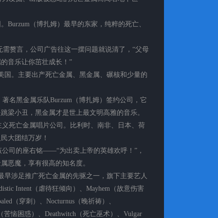
满月）- 美国。Burzum（博扎姆）最早的东家，纯粹的死亡、
）- 美国。无需赘言，公司广告往这一摆问题就说清了，“父母
的音乐让你茁壮成长！”
（迷路门徒）- 美国。主要出产死亡金属、黑金属、碾核和少量的
）- 英国。著名黑金属乐队Burzum（博扎姆）签约公司，它
是跳梁小丑，黑金属才是世上最文明高雅的音乐。
 德国国际主义死亡金属唱片公司。比利时、南非、日本、荷
人民大团结万岁！
- 美国。该公司的座右铭——“为出卖上帝的英雄欢呼！”，
金属恶魔，享有很高的知名度。
地）- 美国。最早涉足推广死亡金属的先驱之一，旗下主要艺人
distic Intent（虐待狂倾向）、Mayhem（故意伤害
mpaled（穿刺）、Nocturnus（晚祈祷）、
ent（苦恼困惑）、Deathwitch（死亡巫术）、Vulgar