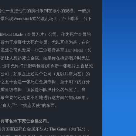
性一直把他们的演出限制在很小的规模。一般演
出现Woodstock式的混乱场面，台上唱着，台下
Metal Blade（金属刀片）公司。作为死亡金属的
直致力于发展壮大死亡金属。尤以耳痛为甚，在它
公司也发展一些工业噪音甚至Hair Metal（长
还是让人想起死亡金属。如果你在挑选唱片时无法
，也不允许打开塑料包装)来判断一张唱片是否是死
作公司，如果是上述两个公司（尤以耳痛为甚）的
分之五十会是一张死亡金属专辑，至于剩下的百分
次重量级专辑，顶多是乐队没什么名气罢了。当
，最主要的还是要不断地进行这方面的知识积累，
食人尸”、“病态天使”的东西。
）- 瑞典著名地下死亡金属公司。
级死亡金属乐队At The Gates（大门处）、