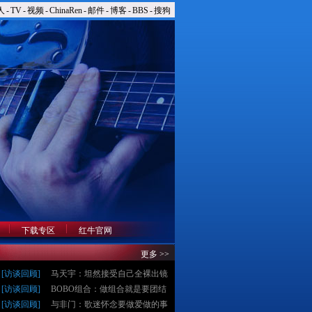
人
-
TV
-
视频
-
ChinaRen
-
邮件
-
博客
-
BBS
-
搜狗
下载专区
红牛官网
更多 >>
[
访谈回顾
]
马天宇：坦然接受自己全裸出镜
[
访谈回顾
]
BOBO组合：做组合就是要团结
[
访谈回顾
]
与非门：歌迷怀念要做爱做的事