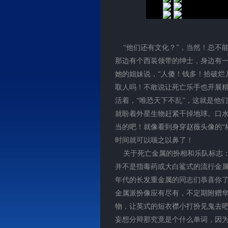
“他们还有文化？”，当然！总不能
那边有个西装领带的绅士，身边有
她的姐妹说，“人傻！钱多！拾破烂
取人吗！不敢说让死亡乐手也开展
活着，“唯恐天下不乱”，这就是他
就盼着外星生物赶紧干掉地球。口
当的吧！就像看到身穿赵薇头像的“
时间就可以嗤之以鼻了！
关于死亡金属的扮相和乐队标志：先得重
并不是指毒药或大白鲨式的流行金属
年代的长发重金属的同志们恭喜你了
金属派扮像应有尽有，不定期附赠
物，让英式的短衣襟小打扮见鬼去
妄想分辩那究竟是个什么单词，因