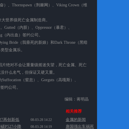
）、Thornspawn（荆棘网）、Viking Crown（维
炸）- 加拿大世界级死亡金属制造商。
国。Gutted（内脏）、Oppressor（暴君）、
leeding（内出血）签约公司。
Dying Bride（我垂死的新娘）和Dark Throne（黑暗
各类型金属乐。
。这里的唱片绝对不会让重量级摇迷失望，死亡金属、死亡
虽没什么名气，但保证又硬又重。
Suffocation（窒息）、Gorguts（高嘎斯）、
埋葬）签约公司。
编辑：蒋明晶
相关推荐
27再创新低
金属的新闻
08-03-28 14:22
硕P527小降
唐国强出车祸死
08-03-28 14:19