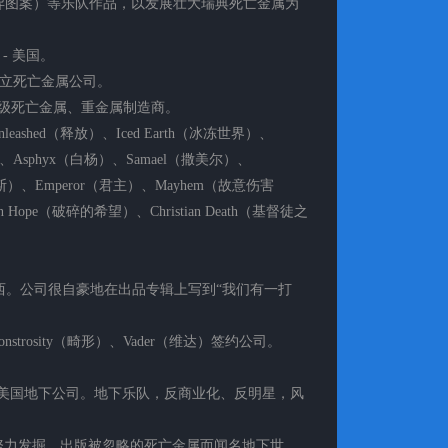
que（怪异图案）等乐队作品，以发展壮大瑞典死亡金属为
吸）- 美国。
 英国独立死亡金属公司。
 美国超级死亡金属、重金属制造商。
shed（释放）、Iced Earth（冰冻世界）、
刑）、Asphyx（白杨）、Samael（撒美尔）、
高斯）、Emperor（君主）、Mayhem（故意伤害
en Hope（破碎的希望）、Christian Death（基督徒之
勒）- 巴西。公司很自豪地在出品专辑上写到“我们有一打
。Monstrosity（畸形）、Vader（维达）签约公司。
黑暗时代）- 美国地下公司。地下乐队，反商业化、反明星，风
 美国。因努力发掘、出版被忽略的死亡金属而闻名地下世