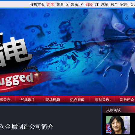
搜狐首页
-
新闻
-
体育
-
S
-
娱乐
-
V
-
财经
-
IT
-
汽车
-
房产
-
家居
-
女
狐音乐
经典歌手
现场视频
热点新闻
原创音乐
音乐评论
人物访谈
色 金属制造公司简介