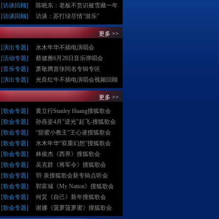
[
访谈回顾
]
陈晓东：老板不赏识被雪藏一年
[
访谈回顾
]
访谈：苏打绿尽情“游乐”
更多 >>
[
演出专题
]
水木年华不插电演唱会
[
活动专题
]
蔡健雅6月28日音乐弹唱会
[
音乐专题
]
萧敬腾首张同名专辑专区
[
演出专题
]
光良红牛不插电演唱会视频回顾
更多 >>
[
歌会专题
]
黄立行Stanley Huang搜狐歌会
[
歌会专题
]
孙燕姿4月"逆光"起飞-搜狐歌会
[
歌会专题
]
“甜蜜小教主”王心凌搜狐歌会
[
歌会专题
]
水木年华“双重幻想”搜狐歌会
[
歌会专题
]
林俊杰《西界》搜狐歌会
[
歌会专题
]
吴克群《将军令》搜狐歌会
[
歌会专题
]
羽·泉搜狐歌会新专辑点听会
[
歌会专题
]
郭富城《My Nation》搜狐歌会
[
歌会专题
]
何炅《自己》新年搜狐歌会
[
歌会专题
]
谢娜《菠萝菠萝蜜》搜狐歌会