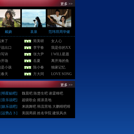
更多 >>
戴娆
袁泉
范玮琪周华健
福来了
简美研
女人心
于说出口
李宇春
我是你的XX
你写诗
张力尹
I WILL星愿
力开场
岳夏
离开海的鱼
们是小孩
陈小春
独家记忆
在春天
方大同
LOVE SONG
更多 >>
[
明星贴吧
]
魏晨吧
陈楚生吧
谢霆锋吧
[
音乐说吧
]
超级歌会
摇滚圣地
[
娱乐说吧
]
来跳舞吧
韩流营地
大鹏嘚吧嘚
[
运势占卜
]
美国周易
姓名学院
建筑风水