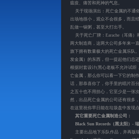
瘟疫、痛苦和死神的气息。
关于现场演出：死亡金属的不通俗
出场地很小，观众不会很多，而且经常
乱做一锅粥，甚至大打出手。
关于死亡厂牌：Earache（耳痛）和
两大制造商，这两大公司多年来一
旗下拥有数量极大的死亡金属乐队。虽然
发金属）的东西，但一提起他们总
根据封套设计(黑心老板不允许试听
亡金属，那么你可以看一下它的制
话，那恭喜你了，你手里的唱片百
之五十也不用担心，它至少是一张
然，出品死亡金属的公司还有很多
在这里祝你早日能在垃圾盘中发现点“
其它重要死亡金属制造公司：
Black Sun Records（黑太阳
主要出品地下乐队作品，并再版瑞典国宝