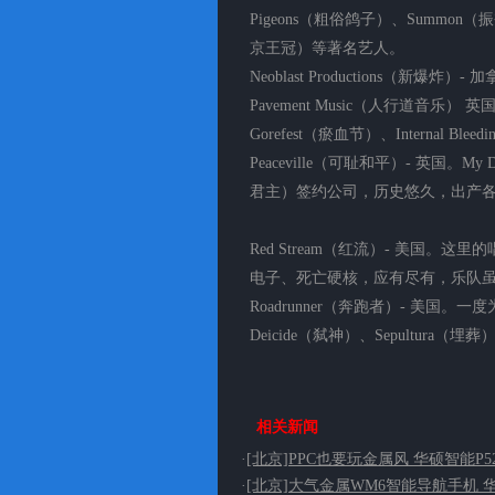
Pigeons（粗俗鸽子）、Summon（振奋
京王冠）等著名艺人。
Neoblast Productions（新爆
Pavement Music（人行道音乐） 英
Gorefest（瘀血节）、Internal B
Peaceville（可耻和平）- 英国。My 
君主）签约公司，历史悠久，出产
Red Stream（红流）- 美国
电子、死亡硬核，应有尽有，乐队
Roadrunner（奔跑者）- 美国。一度为
Deicide（弑神）、Sepultura（
相关新闻
·
[北京]PPC也要玩金属风 华硕智能P5
·
[北京]大气金属WM6智能导航手机 华