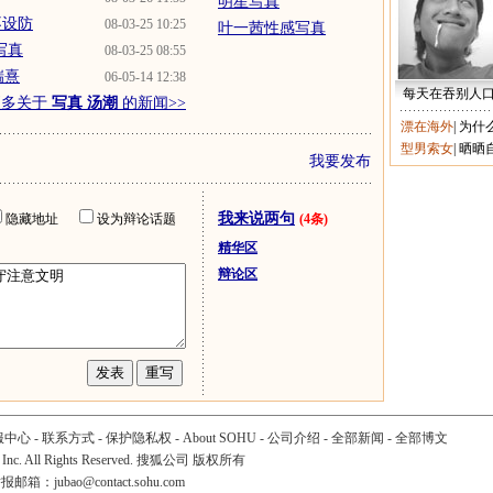
明星写真
不设防
08-03-25 10:25
叶一茜性感写真
写真
08-03-25 08:55
瑞熹
06-05-14 12:38
每天在吞别人
更多关于
写真 汤潮
的新闻>>
漂在海外
|
为什
型男索女
|
晒晒
我要发布
我来说两句
隐藏地址
设为辩论话题
(4条)
精华区
辩论区
服中心
-
联系方式
-
保护隐私权
-
About SOHU
-
公司介绍
-
全部新闻
-
全部博文
 Inc. All Rights Reserved. 搜狐公司
版权所有
举报邮箱：
jubao@contact.sohu.com