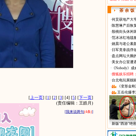
茶 余 饭
·
何炅获地产大亨
·
陈慧琳产后恢复
·
殷桃街头休闲装
·
范冰冰红地毯
·
姚晨与老公素
·
日军竟拿战俘
·
盘点网坛大腕
·
美女办公室遭
·
《Nobody》
·
搜狐娱乐招聘
·
台北电玩展靓丽Sh
·
《变形金刚
·
王岳伦爆李
[
上一页
] [
1
] [
2
] [
3
] [4] [
5
] [
下一页
]
(责任编辑：王皓月)
[
我来说两句
(4条)
]
新版“西游”绝