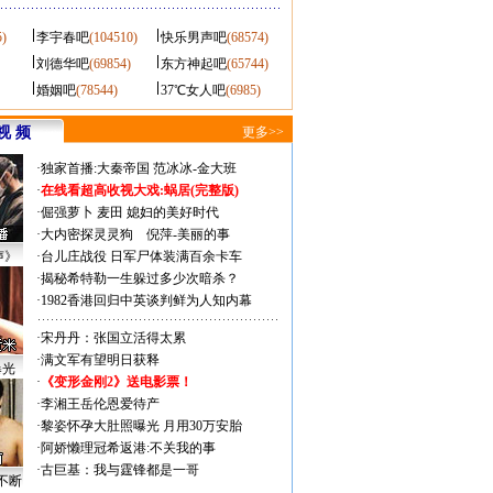
5)
李宇春吧
(104510)
快乐男声吧
(68574)
刘德华吧
(69854)
东方神起吧
(65744)
婚姻吧
(78544)
37℃女人吧
(6985)
视 频
更多>>
·
独家首播:大秦帝国
范冰冰-金大班
·
在线看超高收视大戏:
蜗居(完整版)
·
倔强萝卜
麦田
媳妇的美好时代
·
大内密探灵灵狗
倪萍-美丽的事
声》
·
台儿庄战役 日军尸体装满百余卡车
·
揭秘希特勒一生躲过多少次暗杀？
·
1982香港回归中英谈判鲜为人知内幕
·
宋丹丹：张国立活得太累
·
满文军有望明日获释
曝光
·
《变形金刚2》送电影票！
·
李湘王岳伦恩爱待产
·
黎姿怀孕大肚照曝光 月用30万安胎
·
阿娇懒理冠希返港:不关我的事
·
古巨基：我与霆锋都是一哥
不断