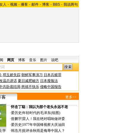
女人
-
视频
-
播客
-
邮件
-
博客
-
BBS
-
我说两句
闻
网页
博客
音乐
图片
说吧
长
邓玉娇失踪
朝鲜军事演习
日本兵赎罪
改温总讲话
夏日减肥秘方
日本瘦脸法
中共卧底结局
慈禧不快乐
侵略中国报告
更多>>
·
怀念丁聪：我以为那个老头永远不老
·
爱历史
|
年轻时代的毛泽东(组图)
·
曾鹏宇
|
雷人！我在绝对唱响做评委
·
爱历史
|
1977年华国锋视察大庆油田
上学
·
韩浩月
|
批评余秋雨是侮辱中国人？