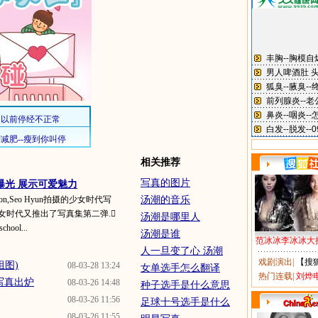
相关推荐
写真的图片
曝光 展示可爱魅力
on,Seo Hyun拍摄的少女时代写
汤潮的音乐
女时代又推出了写真集第二弹.
汤潮是哪里人
ol...
汤潮是谁
范冰冰李冰冰大
人一旦变了心 汤潮
戏剧演出
|
【搜
组图)
08-03-28 13:24
女单选手怎么翻译
热门连载
|
刘烨
写真出炉
08-03-26 14:48
种子选手是什么意思
08-03-26 11:56
足球十号选手是什么
08-03-26 11:55