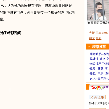
不已，认为她的歌喉很有潜质，但演绎歌曲时略显
的歌声没有问题，外形则需要一个很好的造型师精
星。
高圆圆同居男友
选手精彩视频
火炬
日本
赵薇
柏芝
姚明
精彩推荐
·
睡觉减肥--瘦到
·
莫让“打呼噜”
·
老公戒不了烟酒
·
狐臭--腋臭--
·
睡觉--丰胸--
·
女人--更年期-
相 关 说 吧
韩璐
|
汤潮
|
尚