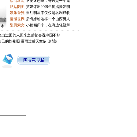
焦点新闻
|
不要迷恋哥，哥只是一个鬼
贴贴图图
|
英媒评出2009年度搞怪发明
娱乐旮旯
|
当红明星不仅仅是名利双收
情感世界
|
后悔嫁给这样一个山西男人
型男索女
|
小糖精归来，在海边轻轻舞
口水
么出过国的人回来之后都会说中国不好
自己的旗袍照
暴雨过后天空依旧晴朗