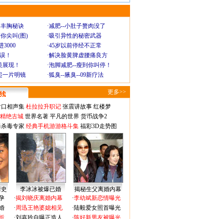
爆丰胸秘诀
·
减肥--小肚子赘肉没了
你尖叫(图)
·
吸引异性的秘密武器
3000
·
45岁以前停经不正常
不误！
·
解决脸黄脾虚腰痛良方
美展现！
·
泡脚减肥--瘦到你叫停！
起一片明镜
·
狐臭--腋臭--09新疗法
更多>>
对口相声集
杜拉拉升职记
张震讲故事
红楼梦
-精绝古城
世界名著
平凡的世界
货币战争2
毒杀毒专家
经典手机游游格斗集
福彩3D走势图
情史
李冰冰被爆已婚
揭秘生父离婚内幕
孕
·
揭刘晓庆离婚内幕
·
李幼斌新恋情曝光
婚
·
周迅王艳婆媳相见
·
陆毅爱女照首曝光
折
·
刘嘉玲自曝正造人
·
陈好新男友被曝光