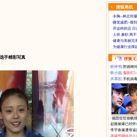
搜狐商机
·
丰胸--林志玲
·
睡觉减肥--瘦到
·
开这样的店 日进
·
上班 兼职 两
·
健康与美丽完
·
为健康行业撑
选手精彩写真
·
听评书
|
郭德纲
·
听小说
|
鬼吹灯1
·
共享区
|
手机病
揭田壮壮徐帆
·
赵薇被爆已经怀
·
李宇春爆遭母逼
·
圣诞节明信片八