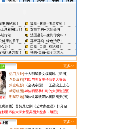
更多>>
热门八卦
|
十大明星脸女模揭晓（组图）
八卦爆料
|
刘欢与美女主持情史大曝光
第壹电影
|
《金钱帝国》：王晶没上进心
精彩组图
|
46位明星孕妇时的大胆造型图
明星话题
|
20位银幕硬汉比拼阳刚美(图)
撞衫
狐观演团】普契尼歌剧《艺术家生涯》打分贴
电影里15位大牌女星美图大盘点（组图）
更多>>