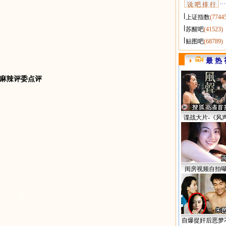
说 吧 排 行
上证指数
(7744
苏醒吧
(41523)
贴图吧
(68789)
最 热 
麻辣评委点评
谍战大片-《风
闺房视频自拍
自爆捉奸后恶梦