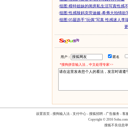
·
组图:模特姐妹的闺房私生活写真性感
·
组图:性感辣妈克劳迪娅-希弗大拍情欲
·
组图:05届选手"玩偶"写真 性感迷人李
用户：
匿名
*搜狗拼音输入法，中文处理专家>>
设置首页
-
搜狗输入法
-
支付中心
-
搜狐招聘
-
广告服务
-
客
Copyright
©
2016 Sohu.com
搜狐不良信息