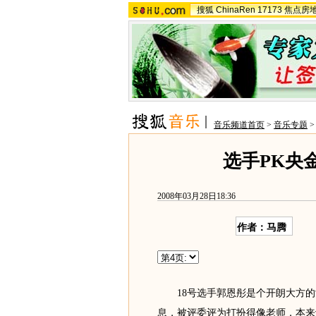
搜狐
ChinaRen
17173
焦点房
音乐频道首页
>
音乐专题
选手PK央
2008年03月28日18:36
作者：马腾
18号选手郭恩彤是个开朗大方的
息，被评委评为打扮得像老师，本来评