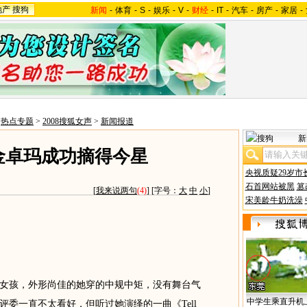
地产
搜狗
新闻
-
体育
-
S
-
娱乐
-
V
-
财经
-
IT
-
汽车
-
房产
-
家居
-
>
热点专题
>
2008搜狐女声
>
新闻报道
新
金卓玛成功摘得今星
央视质疑29岁市
石首网站被黑
篡
[
我来说两句
(4)
] [字号：
大
中
小
]
宋美龄牛奶洗澡
女孩，外形尚佳的她穿的中规中矩，没有舞台气
中学生乘直升机
委一直不太看好，但听过她演绎的一曲《Tell