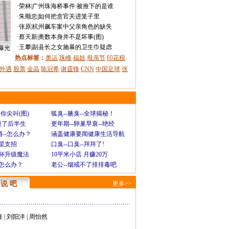
·
荣林
|
广州珠海桥事件:被推下的是谁
·
朱顺忠
|
如何把贪官关进笼子里
·
张原
|
杭州飙车案中父亲角色的缺失
·
蔡天新
|
奥数本身并不是坏事(图)
·
王攀
|
副县长之女施暴的卫生巾疑虑
曝光
热点标签：
奥运
珠峰
福娃
母亲节
印花税
外遇
股票
金晶
陈冠希
谢霆锋
CNN
中国足球
张
你尖叫(图)
·
狐臭--腋臭--全球揭秘！
毁了后半生
·
更年期--卵巢早衰--绝经
--怎么办？
·
涵盖健康要闻健康生活导航
明星支招
·
口臭--口臭--拜拜了!
罩杯升级魔法
·
10平米小店 月赚20万
-怎么办？
·
老公--烟戒不了排排毒吧
说 吧
更多>>
佳
|
刘阳洋
|
周怡然