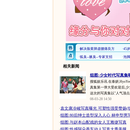
相关新闻
组图:少女时代写真集
搜狐娱乐讯 在泰妍,HyoYe
真集第一弹大受欢迎后,少
这次的写真集以"人气顶点scho
08-03-28 14:50
·
袁文康冷峻写真曝光 可塑性强受赞扬(
·
组图:80后绅士造型深入人心 林申型男
·
组图:与赵本山配戏的女人王雅捷写真
·
组图:性感阿朵香车动人写真大秀美腿