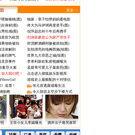
 后
更多>>
喂猕猴桃(图)
·
独家：章子怡带妈妈看电影
好身材(图)
·
佟大为马伊琍再度牵手(图)
秀性感(图)
·
倪萍赵忠祥十年后再携手
服装皆为租赁
·
刘涛富豪老公为家产求生子
颜乘地铁被拍
·
舒淇醉酒瞬间惨被抓拍(图)
做活体解剖
·
实拍漂亮的地摊西施(组图)
的暴烈脾气
·
世界九大罪恶之城(组图)
遇灵异事件
·
李孝利新欢私密视频曝光
成命案导火索
·
孟庭苇可爱儿子最新照(图)
：加入我们吧！
·
点击进入搜狐娱乐影视库
owGirl
·
游戏史上最般配的十对情侣
2》送票！
·
张元首透露戒毒生活
湘胎教
·
令人惊叹太空步下楼方式
密照
王菲小女儿李嫣曝光
酒井法子痛哭谢罪