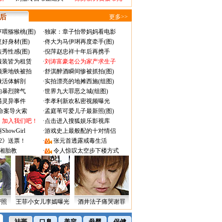
 后
更多>>
喂猕猴桃(图)
·
独家：章子怡带妈妈看电影
好身材(图)
·
佟大为马伊琍再度牵手(图)
秀性感(图)
·
倪萍赵忠祥十年后再携手
服装皆为租赁
·
刘涛富豪老公为家产求生子
颜乘地铁被拍
·
舒淇醉酒瞬间惨被抓拍(图)
做活体解剖
·
实拍漂亮的地摊西施(组图)
的暴烈脾气
·
世界九大罪恶之城(组图)
遇灵异事件
·
李孝利新欢私密视频曝光
成命案导火索
·
孟庭苇可爱儿子最新照(图)
：加入我们吧！
·
点击进入搜狐娱乐影视库
owGirl
·
游戏史上最般配的十对情侣
2》送票！
·
张元首透露戒毒生活
湘胎教
·
令人惊叹太空步下楼方式
密照
王菲小女儿李嫣曝光
酒井法子痛哭谢罪