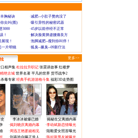
爆丰胸秘诀
·
减肥--小肚子赘肉没了
你尖叫(图)
·
吸引异性的秘密武器
3000
·
45岁以前停经不正常
不误！
·
解决脸黄脾虚腰痛良方
美展现！
·
泡脚减肥--瘦到你叫停！
起一片明镜
·
狐臭--腋臭--09新疗法
更多>>
对口相声集
杜拉拉升职记
张震讲故事
红楼梦
-精绝古城
世界名著
平凡的世界
货币战争2
毒杀毒专家
经典手机游游格斗集
福彩3D走势图
情史
李冰冰被爆已婚
揭秘生父离婚内幕
孕
·
揭刘晓庆离婚内幕
·
李幼斌新恋情曝光
婚
·
周迅王艳婆媳相见
·
陆毅爱女照首曝光
折
·
刘嘉玲自曝正造人
·
陈好新男友被曝光