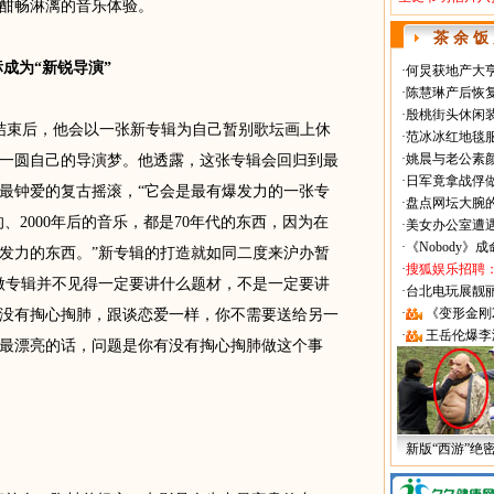
酣畅淋漓的音乐体验。
茶 余 饭
成为“新锐导演”
·
何炅获地产大亨
·
陈慧琳产后恢复
·
殷桃街头休闲装
束后，他会以一张新专辑为自己暂别歌坛画上休
·
范冰冰红地毯
·
姚晨与老公素
一圆自己的导演梦。他透露，这张专辑会回归到最
·
日军竟拿战俘
己最钟爱的复古摇滚，“它会是最有爆发力的一张专
·
盘点网坛大腕
、2000年后的音乐，都是70年代的东西，因为在
·
美女办公室遭
·
《Nobody》
发力的东西。”新专辑的打造就如同二度来沪办暂
·
搜狐娱乐招聘
做专辑并不见得一定要讲什么题材，不是一定要讲
·
台北电玩展靓丽Sh
·
《变形金刚
没有掏心掏肺，跟谈恋爱一样，你不需要送给另一
·
王岳伦爆李
最漂亮的话，问题是你有没有掏心掏肺做这个事
新版“西游”绝