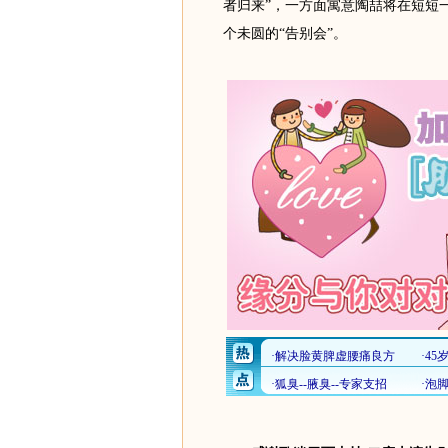
者归来”，一方面寓意陶喆将在短短
个未圆的“告别会”。