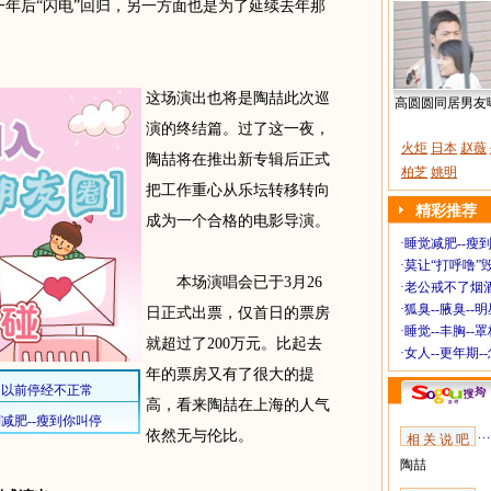
一年后“闪电”回归，另一方面也是为了延续去年那
这场演出也将是陶喆此次巡
高圆圆同居男友
演的终结篇。过了这一夜，
火炬
日本
赵薇
陶喆将在推出新专辑后正式
柏芝
姚明
把工作重心从乐坛转移转向
精彩推荐
成为一个合格的电影导演。
·
睡觉减肥--瘦到
·
莫让“打呼噜”
本场演唱会已于3月26
·
老公戒不了烟酒
·
狐臭--腋臭--
日正式出票，仅首日的票房
·
睡觉--丰胸--
就超过了200万元。比起去
·
女人--更年期-
年的票房又有了很大的提
高，看来陶喆在上海的人气
依然无与伦比。
相 关 说 吧
陶喆