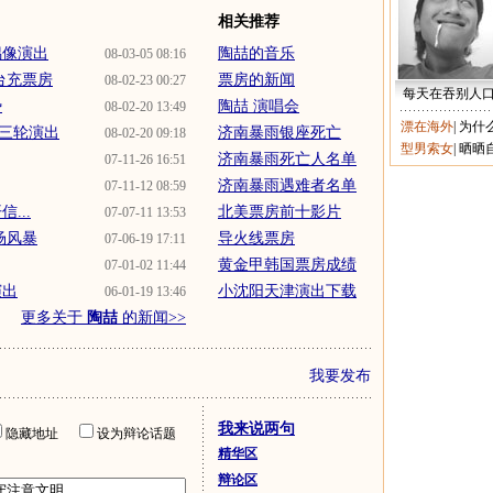
相关推荐
偶像演出
陶喆的音乐
08-03-05 08:16
台充票房
票房的新闻
08-02-23 00:27
每天在吞别人
势
陶喆 演唱会
08-02-20 13:49
漂在海外
|
为什
三轮演出
济南暴雨银座死亡
08-02-20 09:18
型男索女
|
晒晒
济南暴雨死亡人名单
07-11-26 16:51
济南暴雨遇难者名单
07-11-12 08:59
...
北美票房前十影片
07-07-11 13:53
场风暴
导火线票房
07-06-19 17:11
黄金甲韩国票房成绩
07-01-02 11:44
演出
小沈阳天津演出下载
06-01-19 13:46
更多关于
陶喆
的新闻>>
我要发布
我来说两句
隐藏地址
设为辩论话题
精华区
辩论区