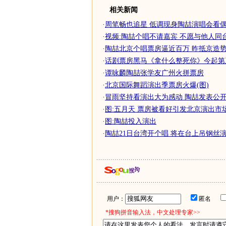
相关新闻
·
周笔畅也追星 低调现身陶喆演唱会看
·
视频:陶喆个唱不请嘉宾 不愿与他人同
·
陶喆北京个唱票房逼近百万 昨抵京造
·
话剧票房黑马《拿什么整死你》今起第
·
谭咏麟陶喆张学友广州火拼票房
·
北京国际舞蹈演出季票房火爆(图)
·
冒雨坚持看演出大为感动 陶喆发表公开信
·
图:五月天 票房被看好引发北京演出市
·
图:陶喆投入演出
·
陶喆21日台湾开个唱 将在台上吊钢丝
用户：
匿名
*搜狗拼音输入法，中文处理专家>>