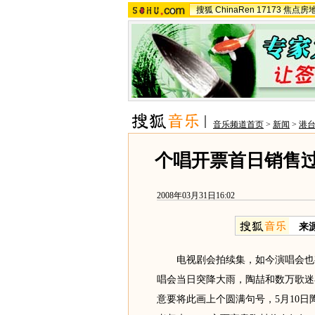
搜狐
ChinaRen
17173
焦点房
音乐频道首页
>
新闻
>
港
个唱开票首日销售过
2008年03月31日16:02
来
电视剧会拍续集，如今演唱会也有了
唱会当日突降大雨，陶喆和数万歌迷
意要将此画上个圆满句号，5月10