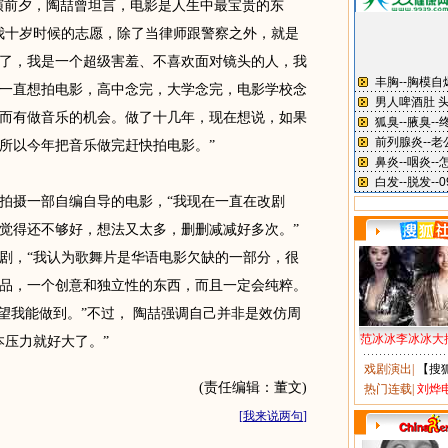
演前夕，陶喆曾坦言，电影是人生中最宝贵的东
我十岁时候的志愿，除了当律师跟警察之外，就是
了，我是一个超级害羞、不喜欢面对镜头的人，我
一直想拍电影，高中念完，大学念完，电影学校念
而有做音乐的机会。做了十几年，现在想说，如果
所以今年把音乐做完赶快拍电影。”
摄一部自编自导的电影，“我现在一直在改剧
觉得还不够好，想法又太多，删删减减好多次。”
剧，“我认为歌舞片是华语电影欠缺的一部分，很
品，一个创意和独立性的东西，而且一定会纯粹。
望我能做到。”不过， 陶喆强调自己并非是效仿周
范冰冰李冰冰大
本压力就好大了。”
戏剧演出
|
【搜
(责任编辑：董文)
热门连载
|
刘烨
[
我来说两句
]