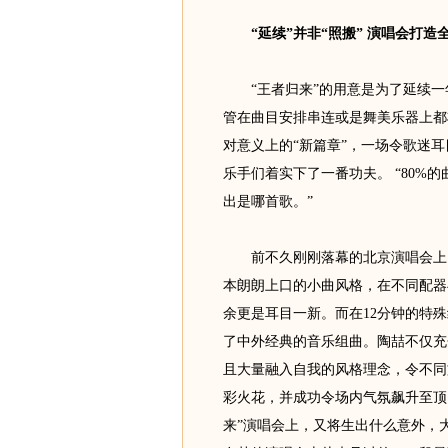
“延续”并非“照搬” 演唱会打造
“王者归来”的用意是为了延续一
管在曲目安排串连或是舞美乐器上都
对意义上的“新篇章”，一场令歌迷
乐手们着实下了一番功夫。 “80%
出是哪首歌。”
前不久刚刚落幕的北京演唱会上，
本朗朗上口的小曲风格，在不同配器
余更是耳目一新。而在12分钟的特殊
了中外经典的音乐组曲。陶喆不仅充
且大量融入自我的风格理念，令不同
彩火花，并成功令场内气氛飙升至顶
来”演唱会上，又将生出什么意外，