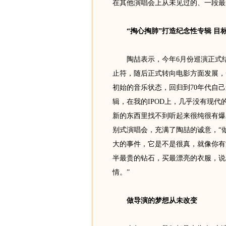
在其他演唱会上从未见过的、一段最
“掏心掏肺”打造纪念性专辑 目标
陶喆表示，今年6月份巡演正式结
止符，随后正式转向电影方面发展，
初始的音乐状态，回归到70年代自
辑，在我的IPOD上，几乎没有现代的
新的东西里找不到听起来很纯很有爆
别式演唱会，充满了陶喆的诚意，“
大的事件，它是不是很真，就像你有
半最贵的钻石，买最漂亮的衣服，说
情。”
做导演的梦想从未改变