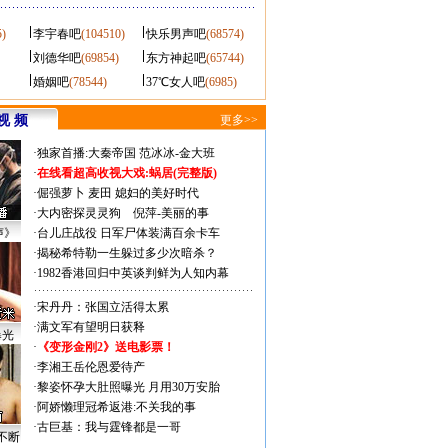
5)
李宇春吧
(104510)
快乐男声吧
(68574)
刘德华吧
(69854)
东方神起吧
(65744)
婚姻吧
(78544)
37℃女人吧
(6985)
视 频
更多>>
·
独家首播:大秦帝国
范冰冰-金大班
·
在线看超高收视大戏:
蜗居(完整版)
·
倔强萝卜
麦田
媳妇的美好时代
·
大内密探灵灵狗
倪萍-美丽的事
声》
·
台儿庄战役 日军尸体装满百余卡车
·
揭秘希特勒一生躲过多少次暗杀？
·
1982香港回归中英谈判鲜为人知内幕
·
宋丹丹：张国立活得太累
·
满文军有望明日获释
曝光
·
《变形金刚2》送电影票！
·
李湘王岳伦恩爱待产
·
黎姿怀孕大肚照曝光 月用30万安胎
·
阿娇懒理冠希返港:不关我的事
·
古巨基：我与霆锋都是一哥
不断