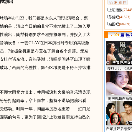
式演出
说 吧 排 行
上证指数
(7744
苏醒吧
(41523)
场举办“123，我们都是木头人”暂别演唱会，票
贴图吧
(68789)
憾的是，演出当日偏偏非常不幸地撞上了上海入夏
性演出，陶喆特别要求全程拍摄录制，并投入了大
最 热 
音响设备：一套GLAY在日本演出时专用的高级激
人员，7台摄象机更是布置在了舞台各个角落。无奈
安排付诸东流，音箱受潮，演唱期间甚至出现了啸
破坏了画面的完整性，舞台区域更是不得不持续排
谍战大片-《风
顾大雨卖力演出，并用摇滚和火爆的音乐渲染现
闺房视频自拍
纷纷打起雨伞，穿上雨衣，坚持不退场把演出看
受感动。时隔一年，陶喆再度故地重游——虹口足
圆满的句号，更为了回报沪上歌迷冒雨支持自己的
自爆捉奸后恶梦