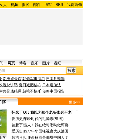
女人
-
视频
-
播客
-
邮件
-
博客
-
BBS
-
我说两句
闻
网页
博客
音乐
图片
说吧
长
邓玉娇失踪
朝鲜军事演习
日本兵赎罪
改温总讲话
夏日减肥秘方
日本瘦脸法
中共卧底结局
慈禧不快乐
侵略中国报告
更多>>
·
怀念丁聪：我以为那个老头永远不老
·
爱历史
|
年轻时代的毛泽东(组图)
·
曾鹏宇
|
雷人！我在绝对唱响做评委
·
爱历史
|
1977年华国锋视察大庆油田
上学
·
韩浩月
|
批评余秋雨是侮辱中国人？