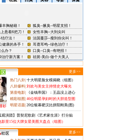
更多>>
热门八卦
|
十大明星脸女模揭晓（组图）
八卦爆料
|
刘欢与美女主持情史大曝光
第壹电影
|
《金钱帝国》：王晶没上进心
精彩组图
|
46位明星孕妇时的大胆造型图
明星话题
|
20位银幕硬汉比拼阳刚美(图)
撞衫
狐观演团】普契尼歌剧《艺术家生涯》打分贴
电影里15位大牌女星美图大盘点（组图）
更多>>