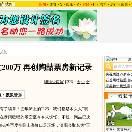
地产
搜狗
新闻
-
体育
-
S
-
娱乐
-
V
-
财经
-
IT
-
汽车
-
房产
-
家居
-
台乐闻
新
200万 再创陶喆票房新记录
央视质疑29岁市
石首网站被黑
篡
[
我来说两句
] [字号：
大
中
小
]
宋美龄牛奶洗澡
源：搜狐音乐
续章！去年沪上的“123，我们都是木头人”演
在暴雨歌唱的场面至今令人惆怅。不过，陶喆已决
日陶喆将再度空降上海虹口足球场，演唱会取名为“王
中学生乘直升机