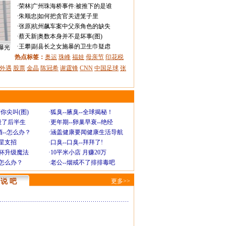
·
荣林
|
广州珠海桥事件:被推下的是谁
·
朱顺忠
|
如何把贪官关进笼子里
·
张原
|
杭州飙车案中父亲角色的缺失
·
蔡天新
|
奥数本身并不是坏事(图)
·
王攀
|
副县长之女施暴的卫生巾疑虑
曝光
热点标签：
奥运
珠峰
福娃
母亲节
印花税
外遇
股票
金晶
陈冠希
谢霆锋
CNN
中国足球
张
你尖叫(图)
·
狐臭--腋臭--全球揭秘！
毁了后半生
·
更年期--卵巢早衰--绝经
--怎么办？
·
涵盖健康要闻健康生活导航
明星支招
·
口臭--口臭--拜拜了!
罩杯升级魔法
·
10平米小店 月赚20万
-怎么办？
·
老公--烟戒不了排排毒吧
说 吧
更多>>