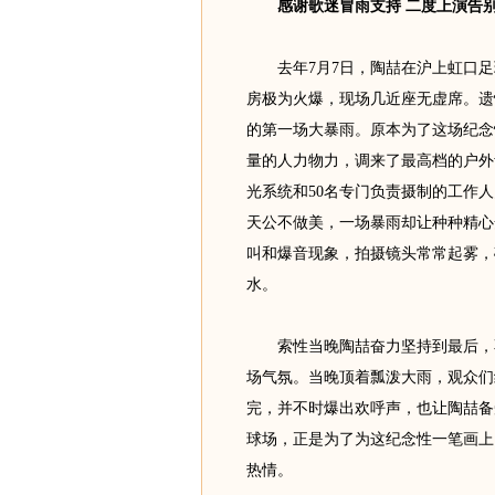
感谢歌迷冒雨支持 二度上演告别
去年7月7日，陶喆在沪上虹口足球
房极为火爆，现场几近座无虚席。遗
的第一场大暴雨。原本为了这场纪念
量的人力物力，调来了最高档的户外
光系统和50名专门负责摄制的工作
天公不做美，一场暴雨却让种种精心
叫和爆音现象，拍摄镜头常常起雾，
水。
索性当晚陶喆奋力坚持到最后，不
场气氛。当晚顶着瓢泼大雨，观众们
完，并不时爆出欢呼声，也让陶喆备
球场，正是为了为这纪念性一笔画上
热情。