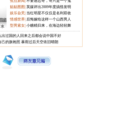
焦点新闻
|
不要迷恋哥，哥只是一个鬼
贴贴图图
|
英媒评出2009年度搞怪发明
娱乐旮旯
|
当红明星不仅仅是名利双收
情感世界
|
后悔嫁给这样一个山西男人
型男索女
|
小糖精归来，在海边轻轻舞
口水
么出过国的人回来之后都会说中国不好
自己的旗袍照
暴雨过后天空依旧晴朗