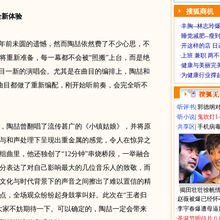
搜狐商机
全新体验
·
丰胸--林志玲
·
睡觉减肥--瘦到
年前未圆的遗憾，然而陶喆依然费了不少心思，不
·
开这样的店 日进
·
上班 兼职 两
将重新准备，每一幕都不会被“照搬”上台，而是绝
·
健康与美丽完
耳目一新的演唱会。尤其是在曲目的编排上，陶喆和
·
为健康行业撑
的曲目都做了重新编配，刚开始听前奏，会完全听不
·
听评书
|
郭德纲
·
听小说
|
鬼吹灯1
陶喆曾翻唱了流传甚广的《小镇姑娘》，并将原
·
共享区
|
手机病
与和声处理下呈现出重金属的感觉，令人在惊异之
组曲里，他还独创了“12分钟”串烧桥段，一举融合
分表达了对自己影响最大的几位音乐人的致敬，而
文化与时代背景下的声音之间擦出了难以置信的精
揭田壮壮徐帆
点，全场观众纷纷起身鼓掌叫好。此次在“王者归
·
赵薇被爆已经怀
大家不妨期待一下。可以确定的，陶喆一定会带来
·
李宇春爆遭母逼
·
圣诞节明信片八