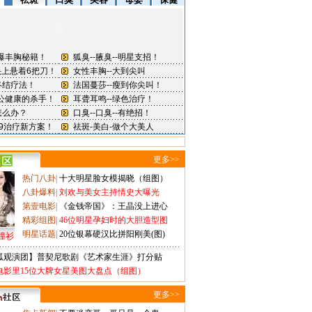
更多>>
热门八卦
|
十大明星脸女模揭晓（组图）
八卦爆料
|
刘欢与美女主持情史大曝光
第壹电影
|
《金钱帝国》：王晶没上进心
精彩组图
|
46位明星孕妇时的大胆造型图
明星话题
|
20位银幕硬汉比拼阳刚美(图)
撞衫
狐观演团】普契尼歌剧《艺术家生涯》打分贴
电影里15位大牌女星美图大盘点（组图）
更多>>