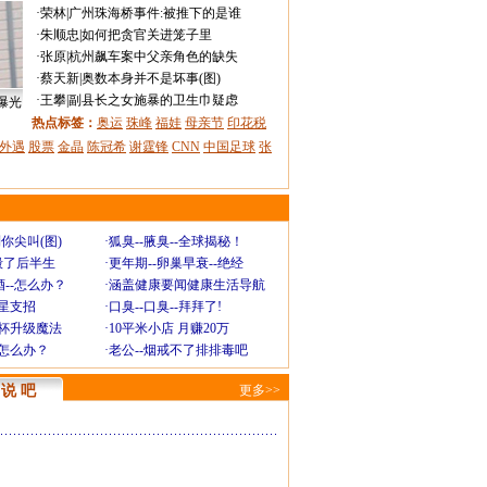
·
荣林
|
广州珠海桥事件:被推下的是谁
·
朱顺忠
|
如何把贪官关进笼子里
·
张原
|
杭州飙车案中父亲角色的缺失
·
蔡天新
|
奥数本身并不是坏事(图)
·
王攀
|
副县长之女施暴的卫生巾疑虑
曝光
热点标签：
奥运
珠峰
福娃
母亲节
印花税
外遇
股票
金晶
陈冠希
谢霆锋
CNN
中国足球
张
你尖叫(图)
·
狐臭--腋臭--全球揭秘！
毁了后半生
·
更年期--卵巢早衰--绝经
--怎么办？
·
涵盖健康要闻健康生活导航
明星支招
·
口臭--口臭--拜拜了!
罩杯升级魔法
·
10平米小店 月赚20万
-怎么办？
·
老公--烟戒不了排排毒吧
说 吧
更多>>