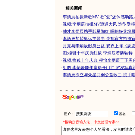
相关新闻
·
李炳辰拍摄新歌MV 欲"爱"还休感动路
·
视频:李炳辰拍摄MV遭遇大风 造型受
·
帅才李炳辰携手影星陶红 唱响好莱坞
·
李炳辰加盟奥运主题曲 央视官方拍摄宣传
·
月亮与李炳辰献身公益 双双上阵《志
·
图:搜狐十年庆典红毯 李炳辰着装独特
·
视频:搜狐十年庆典 程怡李炳辰于正黑
·
组图:李炳辰08年赢得开门红 贺岁写真
·
李炳辰徐立与众星共创公益歌曲 携手唱响0
用户：
匿名
*搜狗拼音输入法，中文处理专家>>