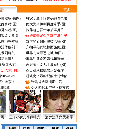
 后
更多>>
喂猕猴桃(图)
·
独家：章子怡带妈妈看电影
好身材(图)
·
佟大为马伊琍再度牵手(图)
秀性感(图)
·
倪萍赵忠祥十年后再携手
服装皆为租赁
·
刘涛富豪老公为家产求生子
颜乘地铁被拍
·
舒淇醉酒瞬间惨被抓拍(图)
做活体解剖
·
实拍漂亮的地摊西施(组图)
的暴烈脾气
·
世界九大罪恶之城(组图)
遇灵异事件
·
李孝利新欢私密视频曝光
成命案导火索
·
孟庭苇可爱儿子最新照(图)
：加入我们吧！
·
点击进入搜狐娱乐影视库
owGirl
·
游戏史上最般配的十对情侣
2》送票！
·
张元首透露戒毒生活
湘胎教
·
令人惊叹太空步下楼方式
密照
王菲小女儿李嫣曝光
酒井法子痛哭谢罪