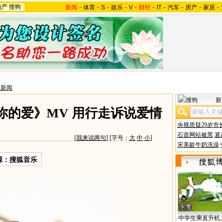
地产
搜狗
新闻
-
体育
-
S
-
娱乐
-
V
-
财经
-
IT
-
汽车
-
房产
-
家居
-
星新闻
新
你的爱》MV 用行走诉说爱情
央视质疑29岁市
石首网站被黑
篡
[
我来说两句
] [字号：
大
中
小
]
宋美龄牛奶洗澡
源：搜狐音乐
中学生乘直升机