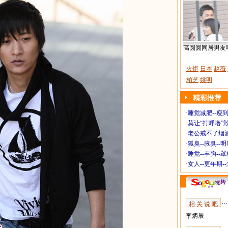
高圆圆同居男友
火炬
日本
赵薇
柏芝
姚明
精彩推荐
·
睡觉减肥--瘦到
·
莫让“打呼噜”
·
老公戒不了烟酒
·
狐臭--腋臭--
·
睡觉--丰胸--
·
女人--更年期-
相 关 说 吧
李炳辰