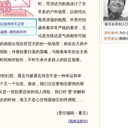
时，导演还为歌曲设计了非
常多的户外场景，以烘托出
唯美浪漫的氛围。外景对拍
每天在吞别人
摄有着非常严格的要求，无
漂在海外
|
为什
论是光线还是气候都有可能
型男索女
|
晒晒
的画面出现在世贸天阶的一组场景：炳辰在大风中
唱歌；伴着快要日落的晨曦，与骑着单车的女主角
时间相对较长，不时引来许多路人的驻足观看。
的幻想。遇见与被遇见何尝不是一种幸运和幸
个又一个玩笑。难道，我们注定要饱尝爱情的艰
又是一首欲爱还休的动人情歌。我们对‘爱’的解析
步的时候，谁又不是心甘情愿做它的俘虏呢……
(责任编辑：董文)
[
我来说两句
]