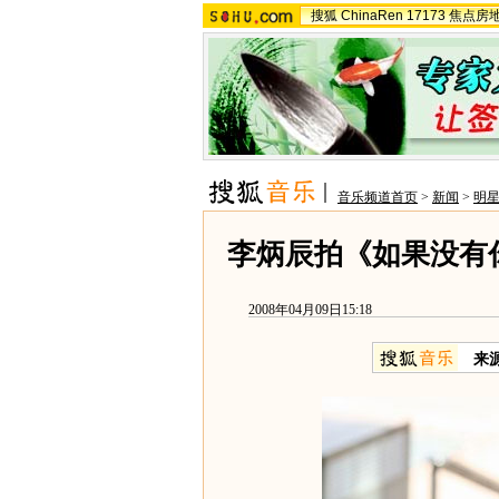
搜狐
ChinaRen
17173
焦点房
音乐频道首页
>
新闻
>
明
李炳辰拍《如果没有
2008年04月09日15:18
来