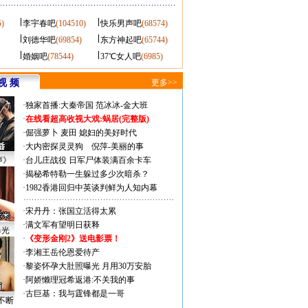
5)
李宇春吧
(104510)
快乐男声吧
(68574)
刘德华吧
(69854)
东方神起吧
(65744)
婚姻吧
(78544)
37℃女人吧
(6985)
视 频
更多>>
·
独家首播:大秦帝国
范冰冰-金大班
·
在线看超高收视大戏:
蜗居(完整版)
·
倔强萝卜
麦田
媳妇的美好时代
·
大内密探灵灵狗
倪萍-美丽的事
声》
·
台儿庄战役 日军尸体装满百余卡车
·
揭秘希特勒一生躲过多少次暗杀？
·
1982香港回归中英谈判鲜为人知内幕
·
宋丹丹：张国立活得太累
·
满文军有望明日获释
曝光
·
《变形金刚2》送电影票！
·
李湘王岳伦恩爱待产
·
黎姿怀孕大肚照曝光 月用30万安胎
·
阿娇懒理冠希返港:不关我的事
·
古巨基：我与霆锋都是一哥
不断