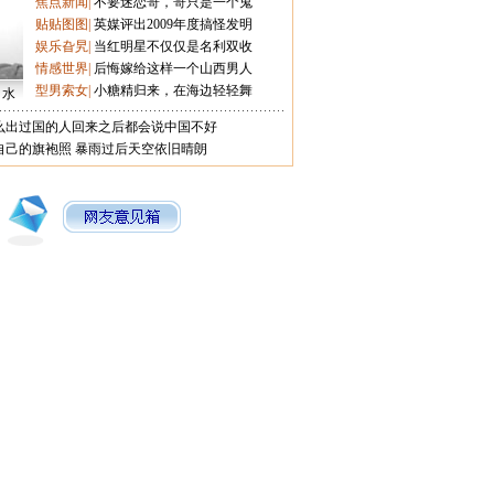
焦点新闻
|
不要迷恋哥，哥只是一个鬼
贴贴图图
|
英媒评出2009年度搞怪发明
娱乐旮旯
|
当红明星不仅仅是名利双收
情感世界
|
后悔嫁给这样一个山西男人
型男索女
|
小糖精归来，在海边轻轻舞
口水
么出过国的人回来之后都会说中国不好
自己的旗袍照
暴雨过后天空依旧晴朗