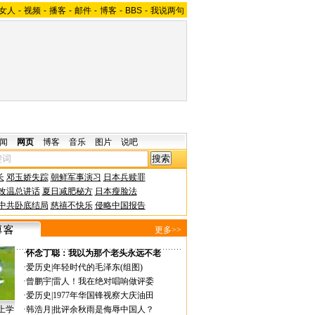
女人
-
视频
-
播客
-
邮件
-
博客
-
BBS
-
我说两句
闻
网页
博客
音乐
图片
说吧
长
邓玉娇失踪
朝鲜军事演习
日本兵赎罪
改温总讲话
夏日减肥秘方
日本瘦脸法
中共卧底结局
慈禧不快乐
侵略中国报告
更多>>
·
怀念丁聪：我以为那个老头永远不老
·
爱历史
|
年轻时代的毛泽东(组图)
·
曾鹏宇
|
雷人！我在绝对唱响做评委
·
爱历史
|
1977年华国锋视察大庆油田
上学
·
韩浩月
|
批评余秋雨是侮辱中国人？