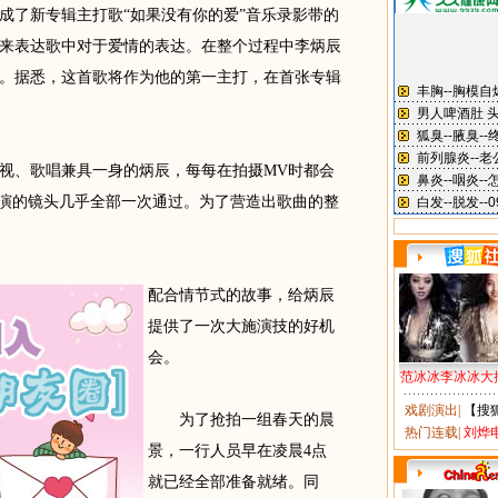
了新专辑主打歌“如果没有你的爱”音乐录影带的
来表达歌中对于爱情的表达。在整个过程中李炳辰
。据悉，这首歌将作为他的第一主打，在首张专辑
、歌唱兼具一身的炳辰，每每在拍摄MV时都会
出演的镜头几乎全部一次通过。为了营造出歌曲的整
配合情节式的故事，给炳辰
提供了一次大施演技的好机
会。
范冰冰李冰冰大
戏剧演出
|
【搜
为了抢拍一组春天的晨
热门连载
|
刘烨
景，一行人员早在凌晨4点
就已经全部准备就绪。同