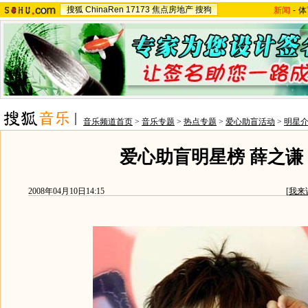
搜狐
ChinaRen
17173
焦点房地产
搜狗
新闻
-
体
音乐频道首页
>
音乐专题
>
热点专题
>
爱心助盲活动
>
明星
爱心助盲明星榜 薛之谦
2008年04月10日14:15
[
我来