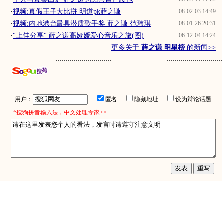
·
视频:真假王子大比拼 明道pk薛之谦
08-02-03 14:49
·
视频:内地港台最具潜质歌手奖 薛之谦 范玮琪
08-01-26 20:31
·
"上佳分享" 薛之谦高娅媛爱心音乐之旅(图)
06-12-04 14:24
更多关于
薛之谦 明星榜
的新闻>>
用户：
匿名
隐藏地址
设为辩论话题
*搜狗拼音输入法，中文处理专家>>