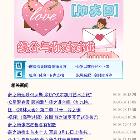
相关新闻
·
薛之谦远赴俄罗斯 亲历"伏尔加河艺术之旅"
08-04-08 18:29
·
众星聚春暖 顾莉雅与薛之谦合唱《九九艳...
08-03-31 13:05
·
图:《舞林大会》第二季 21号—薛之谦
08-03-28 17:50
·
视频:《高手过招》首期 薛之谦罗开元赵英俊①
08-03-20 10:26
·
薛之谦张杰签售各有招数
08-03-17 04:12
·
薛之谦推出首本个人 写真 3月15日上海书...
08-03-13 07:56
·
个人写真集出炉 薛之谦为慈善自掏腰包
08-03-11 17:09