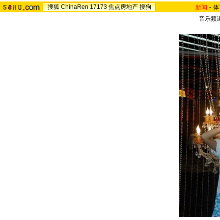
搜狐
ChinaRen
17173
焦点房地产
搜狗
新闻
-
体
音乐频