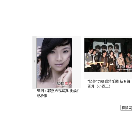
“怪兽”力挺强辩乐团 新专辑
晋升《小霸王》
组图：郭燕透视写真 挑战性
感极限