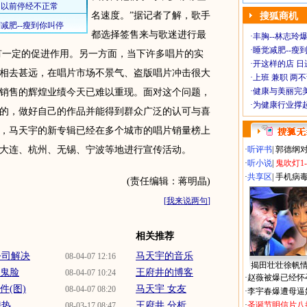
名速度。”据记者了解，歌手
搜狐商机
都选择签售来与歌迷进行最
·
丰胸--林志玲
·
睡觉减肥--瘦到
有一定的促进作用。另一方面，当下许多唱片的实
·
开这样的店 日进
相去甚远，在唱片市场不景气、盗版唱片冲击很大
·
上班 兼职 两
·
健康与美丽完
销售的辉煌业绩今天已难以重现。面对这个问题，
·
为健康行业撑
的，做好自己的作品并能得到群众广泛的认可与喜
，马天宇的新专辑已经在多个城市的唱片销量榜上
大连、杭州、无锡、宁波等地进行宣传活动。
·
听评书
|
郭德纲
·
听小说
|
鬼吹灯1
·
共享区
|
手机病
(责任编辑：蒋明晶)
[
我来说两句
]
相关推荐
公司解决
马天宇的音乐
08-04-07 12:16
揭田壮壮徐帆
变鬼脸
王府井的博客
08-04-07 10:24
·
赵薇被爆已经怀
件(图)
马天宇 女友
08-04-07 08:20
·
李宇春爆遭母逼
...
王府井 分析
·
圣诞节明信片八
08-03-17 08:47