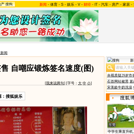
地产
搜狗
新闻
-
体育
-
S
-
娱乐
-
V
-
财经
-
IT
-
汽车
-
房产
-
家居
-
星新闻
新
售 自嘲应锻炼签名速度(图)
央视质疑29岁市
石首网站被黑
篡
[
我来说两句
] [字号：
大
中
小
]
宋美龄牛奶洗澡
源：搜狐娱乐
中学生乘直升机