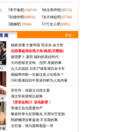
5)
李宇春吧
(104510)
快乐男声吧
(68574)
刘德华吧
(69854)
东方神起吧
(65744)
婚姻吧
(78544)
37℃女人吧
(6985)
视 频
更多>>
·
独家首播:大秦帝国
范冰冰-金大班
·
在线看超高收视大戏:
蜗居(完整版)
·
倔强萝卜
麦田
媳妇的美好时代
·
大内密探灵灵狗
倪萍-美丽的事
声》
·
台儿庄战役 日军尸体装满百余卡车
·
揭秘希特勒一生躲过多少次暗杀？
·
1982香港回归中英谈判鲜为人知内幕
·
宋丹丹：张国立活得太累
·
满文军有望明日获释
曝光
·
《变形金刚2》送电影票！
·
李湘王岳伦恩爱待产
·
黎姿怀孕大肚照曝光 月用30万安胎
·
阿娇懒理冠希返港:不关我的事
·
古巨基：我与霆锋都是一哥
不断