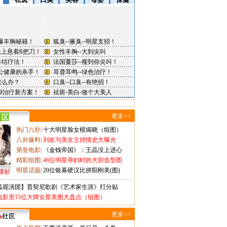
更多>>
热门八卦
|
十大明星脸女模揭晓（组图）
八卦爆料
|
刘欢与美女主持情史大曝光
第壹电影
|
《金钱帝国》：王晶没上进心
精彩组图
|
46位明星孕妇时的大胆造型图
明星话题
|
20位银幕硬汉比拼阳刚美(图)
撞衫
狐观演团】普契尼歌剧《艺术家生涯》打分贴
电影里15位大牌女星美图大盘点（组图）
更多>>