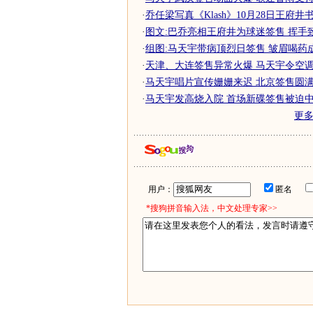
·
乔任梁写真《Klash》10月28日王府井
·
图文:巴乔亮相王府井为球迷签售 挥手
·
组图:马天宇带病顶烈日签售 皱眉喝药
·
天津、大连签售异常火爆 马天宇令空调失
·
马天宇唱片宣传姗姗来迟 北京签售圆满落
·
马天宇发高烧入院 首场新碟签售被迫中
更
用户：
匿名
*搜狗拼音输入法，中文处理专家>>