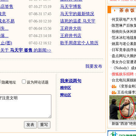
书店签售
马天宇博客
07-10-27 15:19
茶 余 饭
致意
马天宇的最新情况
07-08-31 17:45
·
何炅获地产大亨
成名不易
该死的温柔 马天宇
07-06-10 12:10
·
陈慧琳产后恢复
...
王府井大街
07-06-04 15:56
·
殷桃街头休闲装
...
王府井书店
07-04-23 14:18
·
范冰冰红地毯
止(图)
歌手周彦宏个人简历
07-02-12 16:12
·
姚晨与老公素
·
日军竟拿战俘
多关于
马天宇 签售
的新闻>>
·
盘点网坛大腕
·
美女办公室遭
我要发布
·
《Nobody》
·
搜狐娱乐招聘
·
台北电玩展靓丽Sh
我来说两句
隐藏地址
设为辩论话题
·
《变形金刚
精华区
·
王岳伦爆李
辩论区
新版“西游”绝