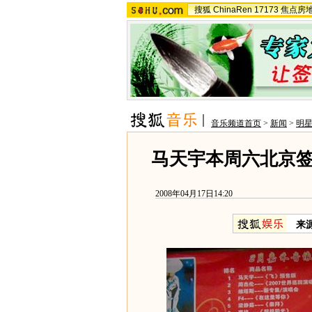
搜狐
ChinaRen
17173
焦点房
音乐频道首页
>
新闻
>
明
马天宇本周六北京签
2008年04月17日14:20
来