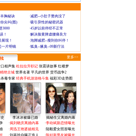
爆丰胸秘诀
·
减肥--小肚子赘肉没了
你尖叫(图)
·
吸引异性的秘密武器
3000
·
45岁以前停经不正常
不误！
·
解决脸黄脾虚腰痛良方
美展现！
·
泡脚减肥--瘦到你叫停！
起一片明镜
·
狐臭--腋臭--09新疗法
更多>>
对口相声集
杜拉拉升职记
张震讲故事
红楼梦
-精绝古城
世界名著
平凡的世界
货币战争2
毒杀毒专家
经典手机游游格斗集
福彩3D走势图
情史
李冰冰被爆已婚
揭秘生父离婚内幕
孕
·
揭刘晓庆离婚内幕
·
李幼斌新恋情曝光
婚
·
周迅王艳婆媳相见
·
陆毅爱女照首曝光
折
·
刘嘉玲自曝正造人
·
陈好新男友被曝光