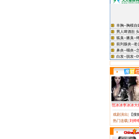
范冰冰李冰冰大
戏剧演出
|
【搜
热门连载
|
刘烨