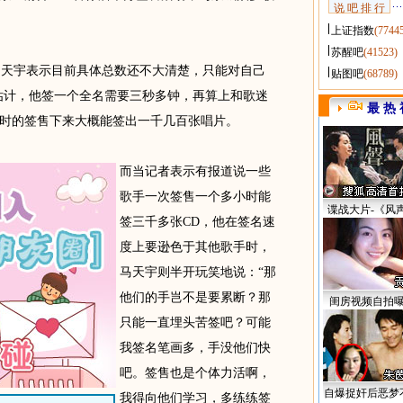
说 吧 排 行
上证指数
(7744
苏醒吧
(41523)
天宇表示目前具体总数还不大清楚，只能对自己
贴图吧
(68789)
估计，他签一个全名需要三秒多钟，再算上和歌迷
最 热 
时的签售下来大概能签出一千几百张唱片。
而当记者表示有报道说一些
歌手一次签售一个多小时能
谍战大片-《风
签三千多张CD，他在签名速
度上要逊色于其他歌手时，
马天宇则半开玩笑地说：“那
他们的手岂不是要累断？那
闺房视频自拍
只能一直埋头苦签吧？可能
我签名笔画多，手没他们快
吧。签售也是个体力活啊，
自爆捉奸后恶梦
我得向他们学习，多练练签