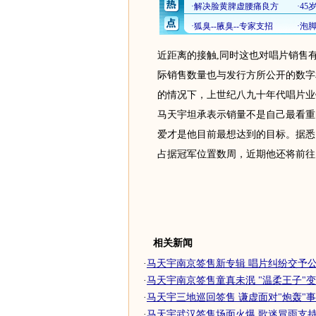
近距离的接触,同时这也对唱片销售
际销售数量也与发行方所公开的数字
的情况下，上世纪八九十年代唱片业
马天宇坦承表示销量不是自己最看重
爱才是他目前最想达到的目标。据悉
占据冠军位置数周，近期他还将前往
相关新闻
·
马天宇南京签售新专辑 唱片纠纷交予
·
马天宇南京签售童真未泯 "温柔王子"
·
马天宇三地巡回签售 谦虚面对"炮轰"事
·
马天宇武汉签售场面火爆 歌迷冒雨支持热