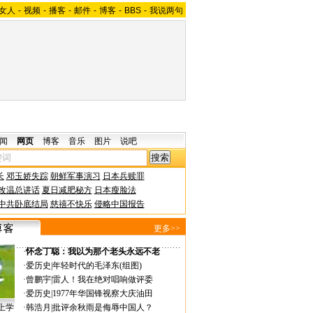
女人
-
视频
-
播客
-
邮件
-
博客
-
BBS
-
我说两句
闻
网页
博客
音乐
图片
说吧
长
邓玉娇失踪
朝鲜军事演习
日本兵赎罪
改温总讲话
夏日减肥秘方
日本瘦脸法
中共卧底结局
慈禧不快乐
侵略中国报告
更多>>
·
怀念丁聪：我以为那个老头永远不老
·
爱历史
|
年轻时代的毛泽东(组图)
·
曾鹏宇
|
雷人！我在绝对唱响做评委
·
爱历史
|
1977年华国锋视察大庆油田
上学
·
韩浩月
|
批评余秋雨是侮辱中国人？