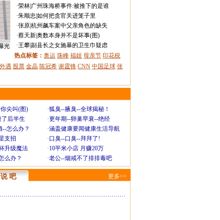
·
荣林
|
广州珠海桥事件:被推下的是谁
·
朱顺忠
|
如何把贪官关进笼子里
·
张原
|
杭州飙车案中父亲角色的缺失
·
蔡天新
|
奥数本身并不是坏事(图)
·
王攀
|
副县长之女施暴的卫生巾疑虑
曝光
热点标签：
奥运
珠峰
福娃
母亲节
印花税
外遇
股票
金晶
陈冠希
谢霆锋
CNN
中国足球
张
你尖叫(图)
·
狐臭--腋臭--全球揭秘！
毁了后半生
·
更年期--卵巢早衰--绝经
--怎么办？
·
涵盖健康要闻健康生活导航
明星支招
·
口臭--口臭--拜拜了!
罩杯升级魔法
·
10平米小店 月赚20万
-怎么办？
·
老公--烟戒不了排排毒吧
说 吧
更多>>