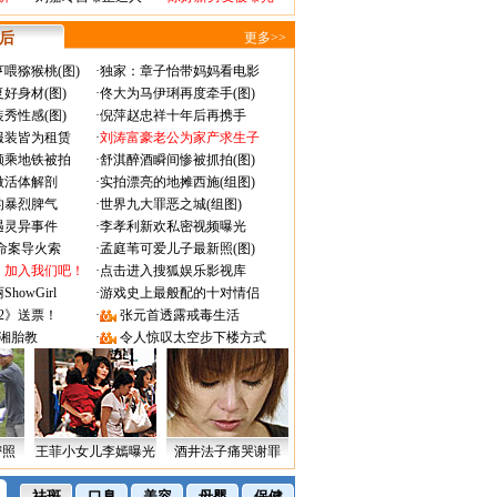
 后
更多>>
喂猕猴桃(图)
·
独家：章子怡带妈妈看电影
好身材(图)
·
佟大为马伊琍再度牵手(图)
秀性感(图)
·
倪萍赵忠祥十年后再携手
服装皆为租赁
·
刘涛富豪老公为家产求生子
颜乘地铁被拍
·
舒淇醉酒瞬间惨被抓拍(图)
做活体解剖
·
实拍漂亮的地摊西施(组图)
的暴烈脾气
·
世界九大罪恶之城(组图)
遇灵异事件
·
李孝利新欢私密视频曝光
成命案导火索
·
孟庭苇可爱儿子最新照(图)
：加入我们吧！
·
点击进入搜狐娱乐影视库
owGirl
·
游戏史上最般配的十对情侣
2》送票！
·
张元首透露戒毒生活
湘胎教
·
令人惊叹太空步下楼方式
密照
王菲小女儿李嫣曝光
酒井法子痛哭谢罪