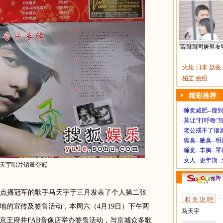
高圆圆同居男友
火炬
日本
赵薇
柏芝
姚明
精彩推荐
·
睡觉减肥--瘦到
·
莫让“打呼噜”
·
老公戒不了烟酒
·
狐臭--腋臭--
·
睡觉--丰胸--
·
女人--更年期-
天宇唱片销量夺冠
点播冠军的歌手马天宇于三月发表了个人第二张
相 关 说 吧
地的宣传及签售活动，本周六（4月19日）下午两
马天宇
京王府井FAB音像店举办签售活动，与京城众多歌