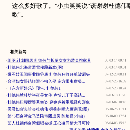
这么多好歌了。”小虫笑笑说“该谢谢杜德伟
歌”。
相关新闻
·
组图:计划同居 杜德伟与长腿女友为爱巢挑家具
08-03-14 09:41
·
杜德伟北海道滑雪秘藏新欢(图)
08-03-14 09:01
·
爆召妓丑闻事业跌谷底 杜德伟狂收账单皱眉头
07-12-28 08:11
·
台湾妇女眼结膜遭小虫入侵 东方眼虫症极...
07-07-25 16:09
·
《东方新娱乐》预告: 杜德伟1
07-07-23 10:24
·
杜德伟兰桂坊半夜寻女伴 卢恬儿丁子高结...
07-03-18 11:20
·
杜德伟扭腰摆臀秀舞姿 穿喇叭裤重现经典形象
07-03-07 10:18
·
吴君如背夫暗会杜德伟 拥抱抹嘴态度亲昵(图)
06-10-25 11:11
·
第43届台湾金马奖陪审团成员:陈焕昌(小虫)
06-10-09 17:51
·
艺人杜德伟台湾假唱被抓 王心凌同情大呼可怜
06-04-03 15:13