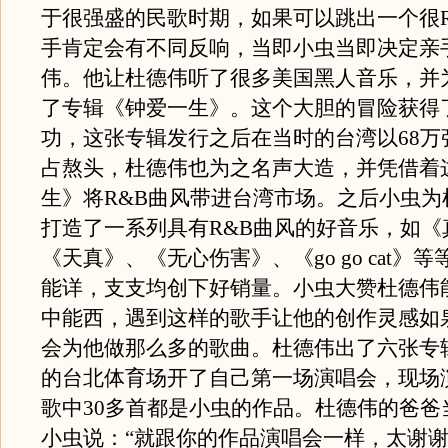
于很强盛的民歌时期，如果可以跳出一个很R
手肯定会有不同反响，当即小虫当即决定亲
伟。他让杜德伟听了很多美国黑人音乐，并
了专辑《钟爱一生》。这个大胆的冒险获得
功，这张专辑发行之后在当时的台湾以68万
占熬头，杜德伟也为之名声大造，并凭借着
生》将R&B曲风带进台湾市场。之后小虫为
打造了一系列具有R&B曲风的好音乐，如《
《天真》、《无心伤害》、《go go cat》
能详，支支均创下好销量。小虫大赞杜德伟
中能西，遇到这样的歌手让他的创作灵感如
会为他做那么多的歌曲。杜德伟出了六张专
的台北体育场开了自己第一场演唱会，现场演
歌中30多首都是小虫的作品。杜德伟的爸爸
小虫说：“就跟你的作品演唱会一样，太谢