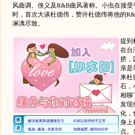
风曲调、侠义及R&B曲风著称。小虫在接受
时，首次大谈杜德伟，赞许杜德伟将他的R&
淋漓尽致。
提到
在台
挤，
亲是
来杜
石，
相聊
发现
化，
身上
点。