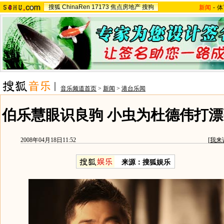
搜狐
ChinaRen
17173
焦点房地产
搜狗
新闻
-
体
音乐频道首页
>
新闻
>
港台乐闻
伯乐慧眼识良驹 小虫为杜德伟打漂
2008年04月18日11:52
[
我来
来源：搜狐娱乐