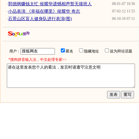
·
郭德纲赚钱太忙 侯耀华遗憾相声暂无接班人
08-01-07 10:36
·
小品表演:《幸福在哪里》侯耀华 奇志
07-02-12 11:55
·
石景山区盲人健身队进行表演(图)
06-10-16 07:11
用户：
匿名
隐藏地址
设为辩论话题
*搜狗拼音输入法，中文处理专家>>