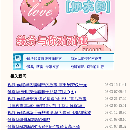
相关新闻
·
视频:侯耀华忆编辑部的故事 演出酬劳仅千元
08-03-16 11:41
·
侯耀华:朱时茂歪着脖子那是"范儿"(图)
08-03-07 09:44
·
视频:侯耀华专访 讲述塑造"余德利"背后故事
08-02-21 17:29
·
《津夜嘉年华》春节特别节目 蔡明侯耀华...
08-02-05 15:51
·
视频:侯耀华动手当裁缝 现场为曹可凡缝纫裤衩
08-01-12 10:30
·
侯耀华能批醒郭德纲吗?
08-01-08 08:16
·
侯耀华称郭德纲"天价相声"票价太高不值
08-01-07 18:02