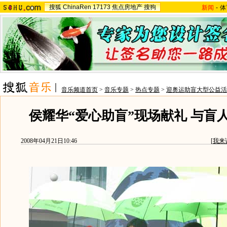
搜狐
ChinaRen
17173
焦点房地产
搜狗
新闻
-
体
音乐频道首页
>
音乐专题
>
热点专题
>
迎奥运助盲大型公益活
侯耀华“爱心助盲”现场献礼 与盲
2008年04月21日10:46
[
我来