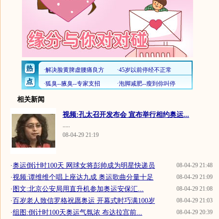
相关新闻
视频:孔太召开发布会 宣布举行相约奥运...
.....
08-04-29 21:19
·
奥运倒计时100天 网球女将彭帅成为明星快递员
08-04-29 21:48
·
视频:谭维维个唱上座达九成 奥运歌曲分量十足
08-04-29 21:09
·
图文:北京公安局用直升机参加奥运安保汇...
08-04-29 21:08
·
百岁老人致信罗格祝愿奥运 开幕式时巧满100岁
08-04-29 21:03
·
组图:倒计时100天奥运气氛浓 布达拉宫前...
08-04-29 20:39