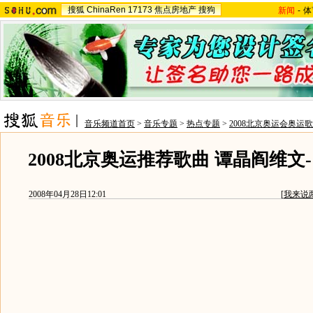
搜狐
ChinaRen
17173
焦点房地产
搜狗
新闻
-
体
音乐频道首页
>
音乐专题
>
热点专题
>
2008北京奥运会奥运
2008北京奥运推荐歌曲 谭晶阎维文
2008年04月28日12:01
[
我来说