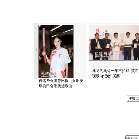
成龙为奥运一年不拍戏 那英
现场向记者“买票”
传递圣火陈慧琳很high 谢安
琪侧田合唱奥运歌曲