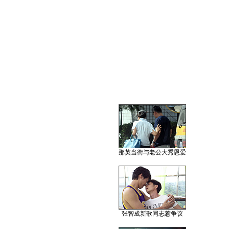
那英当街与老公大秀恩爱
张智成新歌同志惹争议