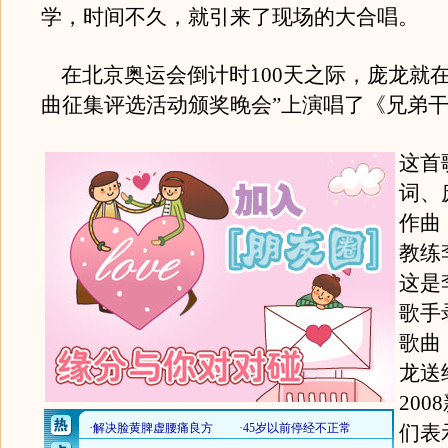
学，时间不久，就引来了现场的大合唱。
在北京奥运会倒计时100天之际，庞龙就在“
曲征集评选活动颁奖晚会”上演唱了《兄弟
这首
词、
作曲
教练
这是
歌手
歌曲
龙送
20
们表