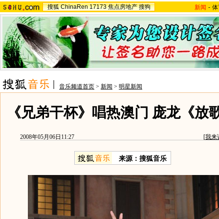
搜狐
ChinaRen
17173
焦点房地产
搜狗
新闻
-
体
音乐频道首页
>
新闻
>
明星新闻
《兄弟干杯》唱热澳门 庞龙《放
2008年05月06日11:27
[
我来
来源：搜狐音乐