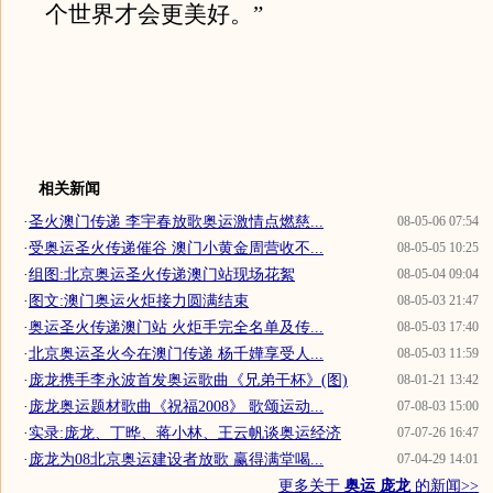
个世界才会更美好。”
相关新闻
·
圣火澳门传递 李宇春放歌奥运激情点燃慈...
08-05-06 07:54
·
受奥运圣火传递催谷 澳门小黄金周营收不...
08-05-05 10:25
·
组图:北京奥运圣火传递澳门站现场花絮
08-05-04 09:04
·
图文:澳门奥运火炬接力圆满结束
08-05-03 21:47
·
奥运圣火传递澳门站 火炬手完全名单及传...
08-05-03 17:40
·
北京奥运圣火今在澳门传递 杨千嬅享受人...
08-05-03 11:59
·
庞龙携手李永波首发奥运歌曲《兄弟干杯》(图)
08-01-21 13:42
·
庞龙奥运题材歌曲《祝福2008》 歌颂运动...
07-08-03 15:00
·
实录:庞龙、丁晔、蒋小林、王云帆谈奥运经济
07-07-26 16:47
·
庞龙为08北京奥运建设者放歌 赢得满堂喝...
07-04-29 14:01
更多关于
奥运 庞龙
的新闻>>