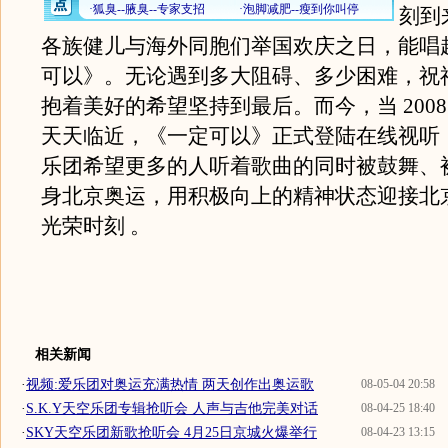
刻到
各族健儿与海外同胞们举国欢庆之日，能唱
可以》。无论遇到多大阻碍、多少困难，祝
抱着美好的希望坚持到最后。而今，当 2008
天天临近，《一定可以》正式登陆在线视听， S
乐团希望更多的人听着歌曲的同时被鼓舞、
身北京奥运，用积极向上的精神状态迎接北
光荣时刻 。
相关新闻
·
视频:爱乐团对奥运充满热情 两天创作出奥运歌
08-05-04 20:58
·
S.K.Y天空乐团专辑抢听会 人声与吉他完美对话
08-04-25 18:40
·
SKY天空乐团新歌抢听会 4月25日京城火爆举行
08-04-23 13:15