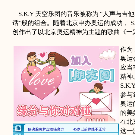
S.K.Y 天空乐团的音乐被称为 “人声与吉
话”般的组合。随着北京申办奥运的成功， S.
创作出了以北京奥运精神为主题的歌曲《一
作为 
奥运
应当
精神
S.K
参与到
奥运
的美
在北京
这一