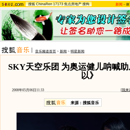
搜狐
ChinaRen
17173
焦点房地产
搜狗
新闻
-
体
音乐频道首页
>
新闻
>
明星新闻
SKY天空乐团 为奥运健儿呐喊
以》
2008年05月06日11:33
[
我来
来源：搜狐音乐