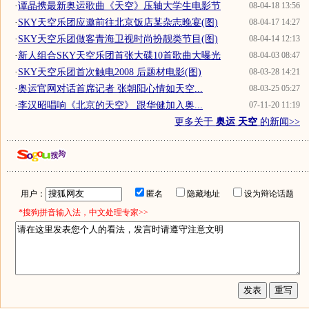
·
谭晶携最新奥运歌曲《天空》压轴大学生电影节
08-04-18 13:56
·
SKY天空乐团应邀前往北京饭店某杂志晚宴(图)
08-04-17 14:27
·
SKY天空乐团做客青海卫视时尚扮靓类节目(图)
08-04-14 12:13
·
新人组合SKY天空乐团首张大碟10首歌曲大曝光
08-04-03 08:47
·
SKY天空乐团首次触电2008 后题材电影(图)
08-03-28 14:21
·
奥运官网对话首席记者 张朝阳心情如天空...
08-03-25 05:27
·
李汉昭唱响《北京的天空》 跟华健加入奥...
07-11-20 11:19
更多关于
奥运 天空
的新闻>>
用户：
匿名
隐藏地址
设为辩论话题
*搜狗拼音输入法，中文处理专家>>