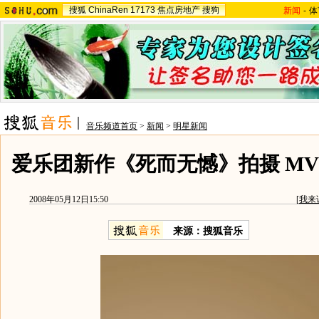
搜狐
ChinaRen
17173
焦点房地产
搜狗
新闻
-
体
音乐频道首页
>
新闻
>
明星新闻
爱乐团新作《死而无憾》拍摄 MV
2008年05月12日15:50
[
我来
来源：搜狐音乐