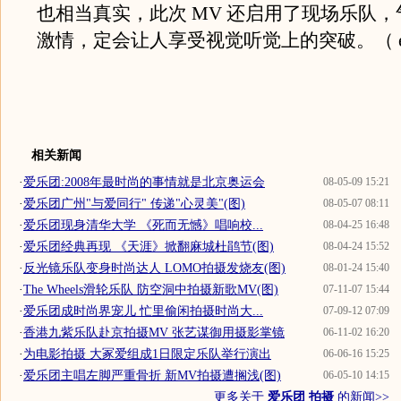
也相当真实，此次 MV 还启用了现场乐队
激情，定会让人享受视觉听觉上的突破。（ ele
相关新闻
·
爱乐团:2008年最时尚的事情就是北京奥运会
08-05-09 15:21
·
爱乐团广州"与爱同行" 传递"心灵美"(图)
08-05-07 08:11
·
爱乐团现身清华大学 《死而无憾》唱响校...
08-04-25 16:48
·
爱乐团经典再现 《天涯》掀翻麻城杜鹃节(图)
08-04-24 15:52
·
反光镜乐队变身时尚达人 LOMO拍摄发烧友(图)
08-01-24 15:40
·
The Wheels滑轮乐队 防空洞中拍摄新歌MV(图)
07-11-07 15:44
·
爱乐团成时尚界宠儿 忙里偷闲拍摄时尚大...
07-09-12 07:09
·
香港九紫乐队赴京拍摄MV 张艺谋御用摄影掌镜
06-11-02 16:20
·
为电影拍摄 大冢爱组成1日限定乐队举行演出
06-06-16 15:25
·
爱乐团主唱左脚严重骨折 新MV拍摄遭搁浅(图)
06-05-10 14:15
更多关于
爱乐团 拍摄
的新闻>>