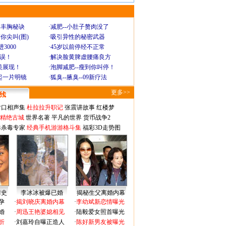
爆丰胸秘诀
·
减肥--小肚子赘肉没了
你尖叫(图)
·
吸引异性的秘密武器
3000
·
45岁以前停经不正常
不误！
·
解决脸黄脾虚腰痛良方
美展现！
·
泡脚减肥--瘦到你叫停！
起一片明镜
·
狐臭--腋臭--09新疗法
更多>>
对口相声集
杜拉拉升职记
张震讲故事
红楼梦
-精绝古城
世界名著
平凡的世界
货币战争2
毒杀毒专家
经典手机游游格斗集
福彩3D走势图
情史
李冰冰被爆已婚
揭秘生父离婚内幕
孕
·
揭刘晓庆离婚内幕
·
李幼斌新恋情曝光
婚
·
周迅王艳婆媳相见
·
陆毅爱女照首曝光
折
·
刘嘉玲自曝正造人
·
陈好新男友被曝光