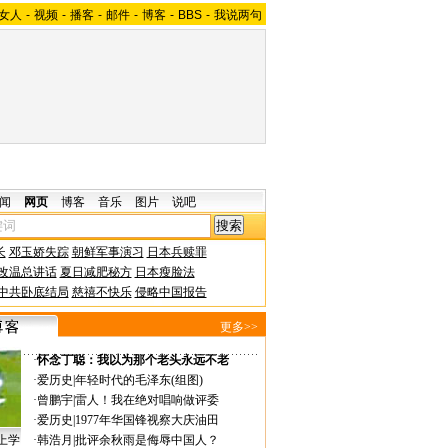
女人
-
视频
-
播客
-
邮件
-
博客
-
BBS
-
我说两句
闻
网页
博客
音乐
图片
说吧
长
邓玉娇失踪
朝鲜军事演习
日本兵赎罪
改温总讲话
夏日减肥秘方
日本瘦脸法
中共卧底结局
慈禧不快乐
侵略中国报告
更多>>
·
怀念丁聪：我以为那个老头永远不老
·
爱历史
|
年轻时代的毛泽东(组图)
·
曾鹏宇
|
雷人！我在绝对唱响做评委
·
爱历史
|
1977年华国锋视察大庆油田
上学
·
韩浩月
|
批评余秋雨是侮辱中国人？