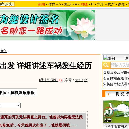
地产
搜狗
新闻
-
体育
-
S
-
娱乐
-
V
-
财经
-
IT
-
汽车
-
房产
-
家居
-
星新闻
新
出发 详细讲述车祸发生经历
央视质疑29岁市
石首网站被黑
篡
[
我来说两句
(1)
] [字号：
大
中
小
]
宋美龄牛奶洗澡
来源：搜狐娱乐播报
一位漂亮的男孩无法再登上舞台。他曾以为再也无法做
的修复后，今天他再次出发了，他就是胡歌……
中学生乘直升机