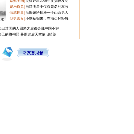
贴贴图图
|
英媒评出2009年度搞怪发明
娱乐旮旯
|
当红明星不仅仅是名利双收
情感世界
|
后悔嫁给这样一个山西男人
型男索女
|
小糖精归来，在海边轻轻舞
口水
么出过国的人回来之后都会说中国不好
自己的旗袍照
暴雨过后天空依旧晴朗