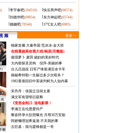
5)
李宇春吧
(104510)
快乐男声吧
(68574)
刘德华吧
(69854)
东方神起吧
(65744)
婚姻吧
(78544)
37℃女人吧
(6985)
视 频
更多>>
·
独家首播:大秦帝国
范冰冰-金大班
·
在线看超高收视大戏:
蜗居(完整版)
·
倔强萝卜
麦田
媳妇的美好时代
·
大内密探灵灵狗
倪萍-美丽的事
声》
·
台儿庄战役 日军尸体装满百余卡车
·
揭秘希特勒一生躲过多少次暗杀？
·
1982香港回归中英谈判鲜为人知内幕
·
宋丹丹：张国立活得太累
·
满文军有望明日获释
曝光
·
《变形金刚2》送电影票！
·
李湘王岳伦恩爱待产
·
黎姿怀孕大肚照曝光 月用30万安胎
·
阿娇懒理冠希返港:不关我的事
·
古巨基：我与霆锋都是一哥
不断