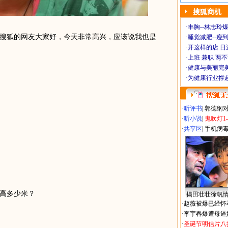
搜狐商机
·
丰胸--林志玲
狐的网友大家好，今天非常高兴，应该说我也是
·
睡觉减肥--瘦到
·
开这样的店 日进
·
上班 兼职 两
·
健康与美丽完
·
为健康行业撑
·
听评书
|
郭德纲
·
听小说
|
鬼吹灯1
·
共享区
|
手机病
高多少米？
揭田壮壮徐帆
·
赵薇被爆已经怀
·
李宇春爆遭母逼
·
圣诞节明信片八