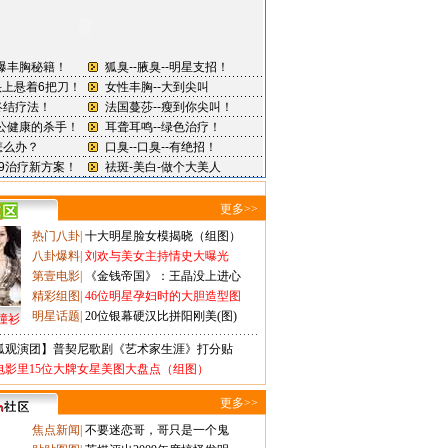
更多>>
热门八卦
|
十大明星脸女模揭晓（组图）
八卦爆料
|
刘欢与美女主持情史大曝光
第壹电影
|
《金钱帝国》：王晶没上进心
精彩组图
|
46位明星孕妇时的大胆造型图
明星话题
|
20位银幕硬汉比拼阳刚美(图)
撞衫
狐观演团】普契尼歌剧《艺术家生涯》打分贴
电影里15位大牌女星美图大盘点（组图）
更多>>
焦点新闻
|
不要迷恋哥，哥只是一个鬼