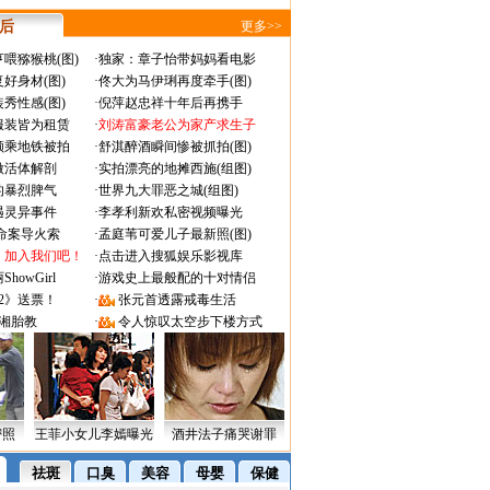
 后
更多>>
喂猕猴桃(图)
·
独家：章子怡带妈妈看电影
好身材(图)
·
佟大为马伊琍再度牵手(图)
秀性感(图)
·
倪萍赵忠祥十年后再携手
服装皆为租赁
·
刘涛富豪老公为家产求生子
颜乘地铁被拍
·
舒淇醉酒瞬间惨被抓拍(图)
做活体解剖
·
实拍漂亮的地摊西施(组图)
的暴烈脾气
·
世界九大罪恶之城(组图)
遇灵异事件
·
李孝利新欢私密视频曝光
成命案导火索
·
孟庭苇可爱儿子最新照(图)
：加入我们吧！
·
点击进入搜狐娱乐影视库
owGirl
·
游戏史上最般配的十对情侣
2》送票！
·
张元首透露戒毒生活
湘胎教
·
令人惊叹太空步下楼方式
密照
王菲小女儿李嫣曝光
酒井法子痛哭谢罪