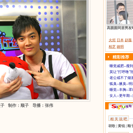
高圆圆同居男友
火炬
日本
赵薇
柏芝
姚明
精彩推荐
·
睡觉减肥--瘦到
·
莫让“打呼噜”
·
老公戒不了烟酒
·
狐臭--腋臭--
·
睡觉--丰胸--
·
女人--更年期-
顺子 制作：顺子 导播：张伟
相 关 说 吧
胡歌
|
黄锐
|
顺