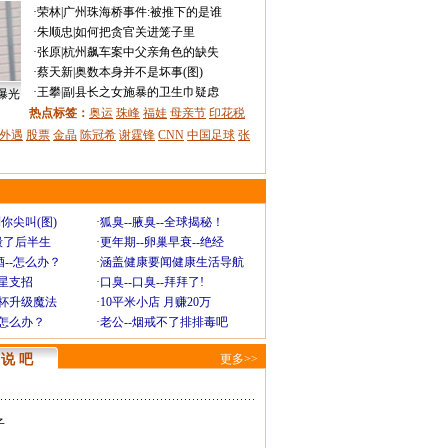
·
荣林
|
广州珠海桥事件:被推下的是谁
·
朱顺忠
|
如何把贪官关进笼子里
·
张原
|
杭州飙车案中父亲角色的缺失
·
蔡天新
|
奥数本身并不是坏事(图)
·
王攀
|
副县长之女施暴的卫生巾疑虑
曝光
热点标签：
奥运
珠峰
福娃
母亲节
印花税
外遇
股票
金晶
陈冠希
谢霆锋
CNN
中国足球
张
你尖叫(图)
·
狐臭--腋臭--全球揭秘！
毁了后半生
·
更年期--卵巢早衰--绝经
--怎么办？
·
涵盖健康要闻健康生活导航
明星支招
·
口臭--口臭--拜拜了!
罩杯升级魔法
·
10平米小店 月赚20万
-怎么办？
·
老公--烟戒不了排排毒吧
说 吧
更多>>
子