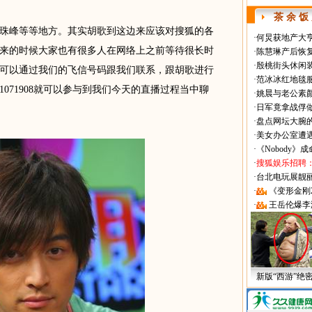
茶 余 饭
珠峰等等地方。其实胡歌到这边来应该对搜狐的各
·
何炅获地产大亨
来的时候大家也有很多人在网络上之前等待很长时
·
陈慧琳产后恢复
·
殷桃街头休闲装
可以通过我们的飞信号码跟我们联系，跟胡歌进行
·
范冰冰红地毯
071908就可以参与到我们今天的直播过程当中聊
·
姚晨与老公素
·
日军竟拿战俘
·
盘点网坛大腕
·
美女办公室遭
·
《Nobody》
·
搜狐娱乐招聘
·
台北电玩展靓丽Sh
·
《变形金刚
·
王岳伦爆李
新版“西游”绝