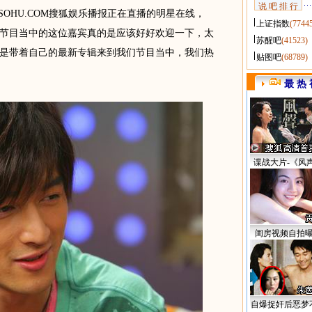
说 吧 排 行
SOHU.COM搜狐娱乐播报正在直播的明星在线，
上证指数
(7744
节目当中的这位嘉宾真的是应该好好欢迎一下，太
苏醒吧
(41523)
是带着自己的最新专辑来到我们节目当中，我们热
贴图吧
(68789)
最 热 
谍战大片-《风
闺房视频自拍
自爆捉奸后恶梦