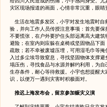
给四川人民造成的伤痛，小宇感同身受。尤
灾区现场报道的画面，心情非常沉重，眼睛
生活在地震多发区，小宇对发生地震时自
验，并向工作人员传授注意事项：首先要保
不要慌张，在户外要护住头部远离高大建筑
避险；在室内则应躲在桌椅或坚固物品下面
疏散；若不幸被废墟压埋，可用湿毛巾等掩
入过多尘埃导致窒息，寻找坚固物体支撑避
塌压伤，寻找食品与水源并解约利用，为自
生存条件，耐心等待救援。小宇也想提醒大
识，以便万一遇到灾害时积极面对。
推迟上海发布会，留京参加赈灾义演
了解到灾情严重，小宇在结束昨日北京发