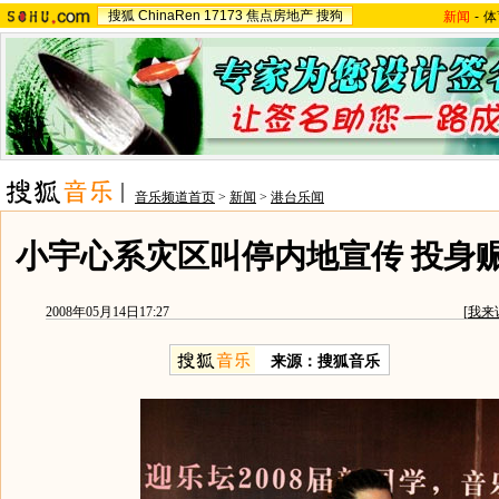
搜狐
ChinaRen
17173
焦点房地产
搜狗
新闻
-
体
音乐频道首页
>
新闻
>
港台乐闻
小宇心系灾区叫停内地宣传 投身
2008年05月14日17:27
[
我来
来源：搜狐音乐