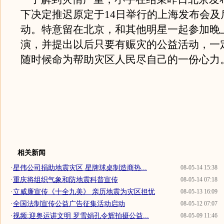
下决定推迟原定于14日举行的上海发布会及
动。特意留在北京，和其他明星一起参加晚
演，并提出以后只要有赈灾的公益活动，一
随时候命为帮助灾区人民尽自己的一份心力
相关新闻
·
星伟公司捐助地震灾区 星牌球桌制造商热...
08-05-14 15:38
·
重庆将组织气象和防地震科普宣传
08-05-14 07:18
·
立威廉宣传《十全九美》 亲历地震为灾区担忧
08-05-13 16:09
·
全国法制宣传公益广告征集活动启动
08-05-12 07:07
·
视频:迎奥运讲文明 罗雪娟孔令辉拍摄公益...
08-05-09 11:46