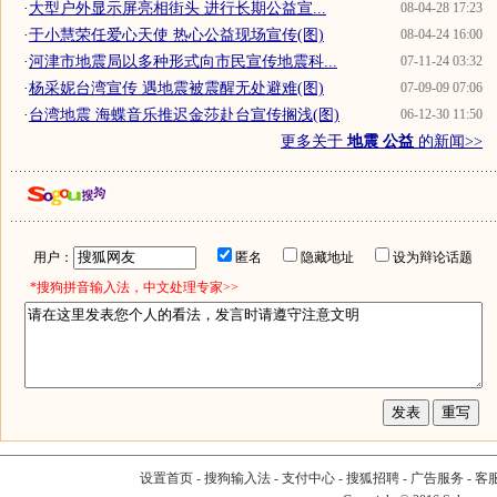
·
大型户外显示屏亮相街头 进行长期公益宣...
08-04-28 17:23
·
于小慧荣任爱心天使 热心公益现场宣传(图)
08-04-24 16:00
·
河津市地震局以多种形式向市民宣传地震科...
07-11-24 03:32
·
杨采妮台湾宣传 遇地震被震醒无处避难(图)
07-09-09 07:06
·
台湾地震 海蝶音乐推迟金莎赴台宣传搁浅(图)
06-12-30 11:50
更多关于
地震 公益
的新闻>>
用户：
匿名
隐藏地址
设为辩论话题
*搜狗拼音输入法，中文处理专家>>
设置首页
-
搜狗输入法
-
支付中心
-
搜狐招聘
-
广告服务
-
客