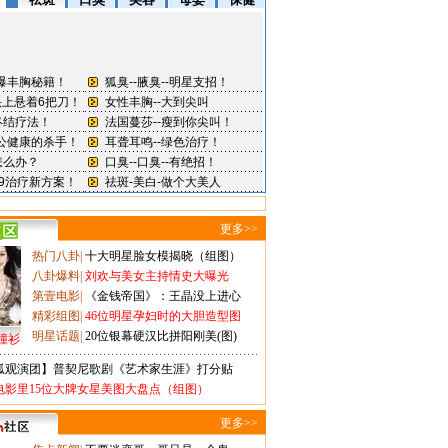
更多>>
热门八卦
|
十大明星脸女模揭晓（组图）
八卦爆料
|
刘欢与美女主持情史大曝光
第壹电影
|
《金钱帝国》：王晶没上进心
精彩组图
|
46位明星孕妇时的大胆造型图
明星话题
|
20位银幕硬汉比拼阳刚美(图)
撞衫
狐观演团】普契尼歌剧《艺术家生涯》打分贴
电影里15位大牌女星美图大盘点（组图）
更多>>