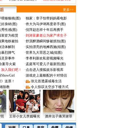
 后
更多>>
喂猕猴桃(图)
·
独家：章子怡带妈妈看电影
好身材(图)
·
佟大为马伊琍再度牵手(图)
秀性感(图)
·
倪萍赵忠祥十年后再携手
服装皆为租赁
·
刘涛富豪老公为家产求生子
颜乘地铁被拍
·
舒淇醉酒瞬间惨被抓拍(图)
做活体解剖
·
实拍漂亮的地摊西施(组图)
的暴烈脾气
·
世界九大罪恶之城(组图)
遇灵异事件
·
李孝利新欢私密视频曝光
成命案导火索
·
孟庭苇可爱儿子最新照(图)
：加入我们吧！
·
点击进入搜狐娱乐影视库
owGirl
·
游戏史上最般配的十对情侣
2》送票！
·
张元首透露戒毒生活
湘胎教
·
令人惊叹太空步下楼方式
密照
王菲小女儿李嫣曝光
酒井法子痛哭谢罪