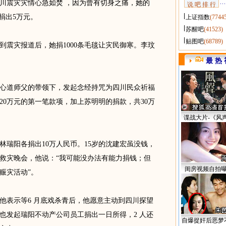
川震灾灾情心急如焚 ，因为曾有切身之痛，她的
说 吧 排 行
捐出5万元。
上证指数
(7744
苏醒吧
(41523)
贴图吧
(68789)
灾报道后，她捐1000条毛毯让灾民御寒。李玟
最 热 
道师父的带领下，发起念经持咒为四川民众祈福
20万元的第一笔款项，加上苏明明的捐款，共30万
谍战大片-《风
阳各捐出10万人民币。15岁的沈建宏虽没钱，
救灾晚会，他说：“我可能没办法有能力捐钱；但
闺房视频自拍
赈灾活动”。
表示等6 月底戏杀青后，他愿意主动到四川探望
也发起瑞阳不动产公司员工捐出一日所得，2 人还
自爆捉奸后恶梦