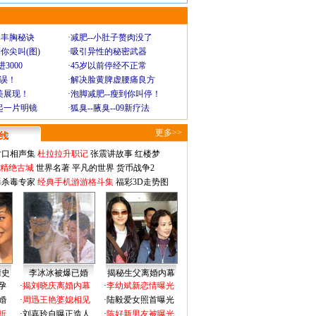
爆丰胸秘诀
·
减肥--小肚子赘肉没了
你尖叫(图)
·
吸引异性的秘密武器
3000
·
45岁以前停经不正常
不误！
·
解决脸黄脾虚腰痛良方
美展现！
·
泡脚减肥--瘦到你叫停！
起一片明镜
·
狐臭--腋臭--09新疗法
更多>>
对口相声集
杜拉拉升职记
张震讲故事
红楼梦
-精绝古城
世界名著
平凡的世界
货币战争2
毒杀毒专家
经典手机游游格斗集
福彩3D走势图
情史
李冰冰被爆已婚
揭秘生父离婚内幕
孕
·
揭刘晓庆离婚内幕
·
李幼斌新恋情曝光
婚
·
周迅王艳婆媳相见
·
陆毅爱女照首曝光
折
·
刘嘉玲自曝正造人
·
陈好新男友被曝光