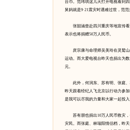
台币。范玮琪这几天打开电视看到四
舅妈就是9·21震灾时遇难过世，范范
张韶涵曾赴四川重庆等地宣传看到震
表示也将捐赠50万人民币。
庹宗康与命理师吴美玲在灵鹫山心
运动。而大爱电视台昨天也捐出为数
元。
此外，何润东、苏有明、张庭、林瑞
昨天跟着经纪人飞北京以行动力参加
是我可以尽我的力量和大家一起投入
苏有朋也捐出10万人民币救灾，他
灾民。而张庭、林瑞阳情侣档，昨天