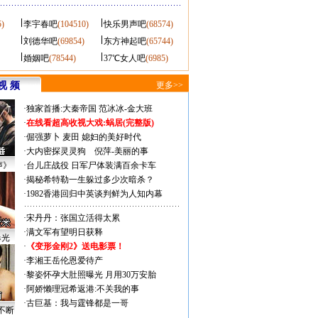
5)
李宇春吧
(104510)
快乐男声吧
(68574)
刘德华吧
(69854)
东方神起吧
(65744)
婚姻吧
(78544)
37℃女人吧
(6985)
视 频
更多>>
·
独家首播:大秦帝国
范冰冰-金大班
·
在线看超高收视大戏:
蜗居(完整版)
·
倔强萝卜
麦田
媳妇的美好时代
·
大内密探灵灵狗
倪萍-美丽的事
声》
·
台儿庄战役 日军尸体装满百余卡车
·
揭秘希特勒一生躲过多少次暗杀？
·
1982香港回归中英谈判鲜为人知内幕
·
宋丹丹：张国立活得太累
·
满文军有望明日获释
曝光
·
《变形金刚2》送电影票！
·
李湘王岳伦恩爱待产
·
黎姿怀孕大肚照曝光 月用30万安胎
·
阿娇懒理冠希返港:不关我的事
·
古巨基：我与霆锋都是一哥
不断