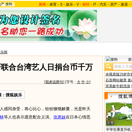
地产
搜狗
新闻
-
体育
-
S
-
娱乐
-
V
-
财经
-
IT
-
汽车
-
房产
-
家居
-
台乐闻
新
轩联合台湾艺人日捐台币千万
央视质疑29岁市
石首网站被黑
篡
[
我来说两句
] [字号：
大
中
小
]
宋美龄牛奶洗澡
源：搜狐娱乐
人感同身受，将心比心，纷纷慷慨解囊，光是昨天
林
等人也表示愿意配合义演。
张惠妹
在日本心情恶
中学生乘直升机