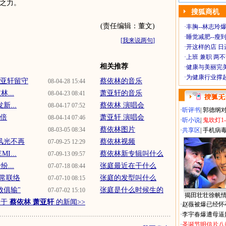
薄之力。
搜狐商机
(责任编辑：董文)
·
丰胸--林志玲
·
睡觉减肥--瘦到
[
我来说两句
]
·
开这样的店 日进
·
上班 兼职 两
相关推荐
·
健康与美丽完
·
为健康行业撑
萧亚轩留守
蔡依林的音乐
08-04-28 15:44
...
萧亚轩的音乐
08-04-23 08:41
...
蔡依林 演唱会
08-04-17 07:52
·
听评书
|
郭德纲
两倍
萧亚轩 演唱会
08-04-14 07:46
·
听小说
|
鬼吹灯1
蔡依林图片
08-03-05 08:34
·
共享区
|
手机病
挤风光不再
蔡依林视频
07-09-25 12:29
...
蔡依林新专辑叫什么
07-09-13 09:57
...
张庭最近在干什么
07-07-18 08:44
会常联络
张庭的发型叫什么
07-07-10 08:15
败俱输"
张庭是什么时候生的
07-07-02 15:10
揭田壮壮徐帆
关于
蔡依林 萧亚轩
的新闻>>
·
赵薇被爆已经怀
·
李宇春爆遭母逼
·
圣诞节明信片八