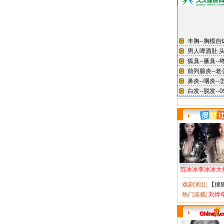
范冰冰李冰冰大
戏剧演出
|
【搜
热门连载
|
刘烨