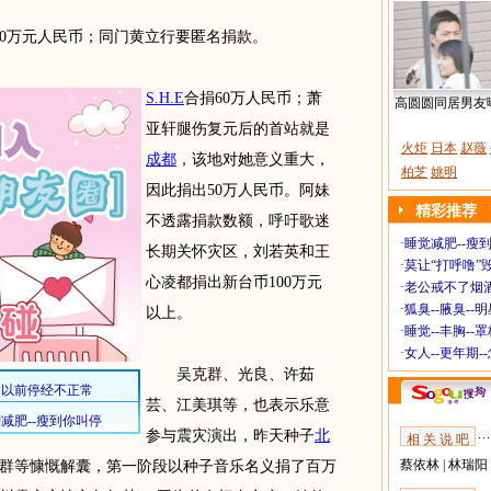
00万元人民币；同门黄立行要匿名捐款。
S.H.E
合捐60万人民币；萧
高圆圆同居男友
亚轩腿伤复元后的首站就是
火炬
日本
赵薇
成都
，该地对她意义重大，
柏芝
姚明
因此捐出50万人民币。阿妹
精彩推荐
不透露捐款数额，呼吁歌迷
·
睡觉减肥--瘦到
长期关怀灾区，刘若英和王
·
莫让“打呼噜”
心凌都捐出新台币100万元
·
老公戒不了烟酒
·
狐臭--腋臭--
以上。
·
睡觉--丰胸--
·
女人--更年期-
吴克群、光良、许茹
芸、江美琪等，也表示乐意
参与震灾演出，昨天种子
北
相 关 说 吧
蔡依林
|
林瑞阳
群等慷慨解囊，第一阶段以种子音乐名义捐了百万