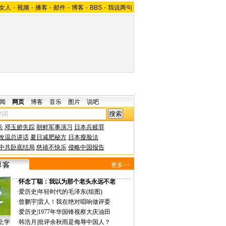
女人
-
视频
-
播客
-
邮件
-
博客
-
BBS
-
我说两句
闻
网页
博客
音乐
图片
说吧
长
邓玉娇失踪
朝鲜军事演习
日本兵赎罪
改温总讲话
夏日减肥秘方
日本瘦脸法
中共卧底结局
慈禧不快乐
侵略中国报告
更多>>
·
怀念丁聪：我以为那个老头永远不老
·
爱历史
|
年轻时代的毛泽东(组图)
·
曾鹏宇
|
雷人！我在绝对唱响做评委
·
爱历史
|
1977年华国锋视察大庆油田
上学
·
韩浩月
|
批评余秋雨是侮辱中国人？