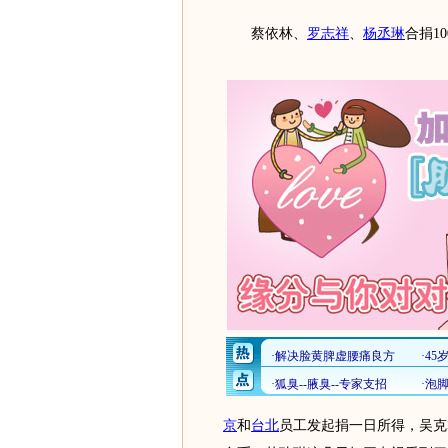
蔡依林、
罗志祥
、
杨丞琳
合捐1
京
和
台北
员工发起捐一日所得，吴克