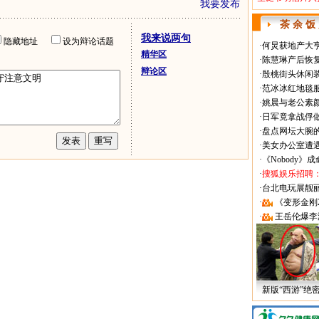
我要发布
茶 余 饭
我来说两句
隐藏地址
设为辩论话题
·
何炅获地产大亨
精华区
·
陈慧琳产后恢复
辩论区
·
殷桃街头休闲装
·
范冰冰红地毯
·
姚晨与老公素
·
日军竟拿战俘
·
盘点网坛大腕
·
美女办公室遭
·
《Nobody》
·
搜狐娱乐招聘
·
台北电玩展靓丽Sh
·
《变形金刚
·
王岳伦爆李
新版“西游”绝