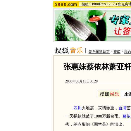
搜狐
ChinaRen
17173
焦点房
音乐频道首页
>
新闻
>
港
张惠妹蔡依林萧亚
2008年05月15日08:20
来
四川
大地震，灾情惨重，
台湾
艺
一天捐款就破了1000万新台币。
蔡依
劣，差点影响《图兰朵》的演出。