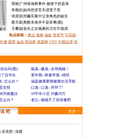
·
荣林
|
广州珠海桥事件:被推下的是谁
·
朱顺忠
|
如何把贪官关进笼子里
·
张原
|
杭州飙车案中父亲角色的缺失
·
蔡天新
|
奥数本身并不是坏事(图)
·
王攀
|
副县长之女施暴的卫生巾疑虑
曝光
热点标签：
奥运
珠峰
福娃
母亲节
印花税
外遇
股票
金晶
陈冠希
谢霆锋
CNN
中国足球
张
你尖叫(图)
·
狐臭--腋臭--全球揭秘！
毁了后半生
·
更年期--卵巢早衰--绝经
--怎么办？
·
涵盖健康要闻健康生活导航
明星支招
·
口臭--口臭--拜拜了!
罩杯升级魔法
·
10平米小店 月赚20万
-怎么办？
·
老公--烟戒不了排排毒吧
说 吧
更多>>
|
吴克群
|
张庭