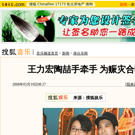
搜狐
ChinaRen
17173
焦点房地产
搜狗
新闻
-
体
音乐频道首页
>
新闻
>
港台乐闻
王力宏陶喆手牵手 为赈灾合唱
2008年05月19日08:27
[
我来
来源：搜狐娱乐