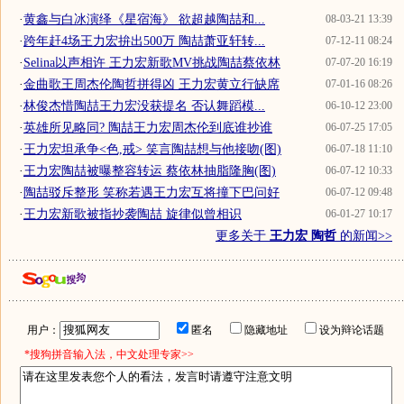
·
黄鑫与白冰演绎《星宿海》 欲超越陶喆和...
08-03-21 13:39
·
跨年赶4场王力宏拚出500万 陶喆萧亚轩转...
07-12-11 08:24
·
Selina以声相许 王力宏新歌MV挑战陶喆蔡依林
07-07-20 16:19
·
金曲歌王周杰伦陶哲拼得凶 王力宏黄立行缺席
07-01-16 08:26
·
林俊杰惜陶喆王力宏没获提名 否认舞蹈模...
06-10-12 23:00
·
英雄所见略同? 陶喆王力宏周杰伦到底谁抄谁
06-07-25 17:05
·
王力宏坦承争<色,戒> 笑言陶喆想与他接吻(图)
06-07-18 11:10
·
王力宏陶喆被曝整容转运 蔡依林抽脂隆胸(图)
06-07-12 10:33
·
陶喆驳斥整形 笑称若遇王力宏互将撞下巴问好
06-07-12 09:48
·
王力宏新歌被指抄袭陶喆 旋律似曾相识
06-01-27 10:17
更多关于
王力宏 陶哲
的新闻>>
用户：
匿名
隐藏地址
设为辩论话题
*搜狗拼音输入法，中文处理专家>>