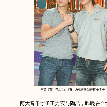
陶喆（左）与王力宏（右）为赈灾晚会献唱“手牵手”
两大音乐才子王力宏与陶喆，昨晚在台北