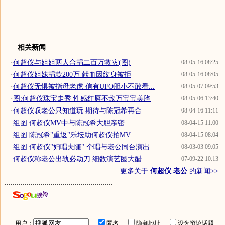
相关新闻
·
何超仪与姐姐两人合捐二百万救灾(图)
08-05-16 08:25
·
何超仪姐妹捐款200万 献血因纹身被拒
08-05-16 08:05
·
何超仪无惧被指母老虎 信有UFO胆小不敢看...
08-05-07 09:53
·
图:何超仪珠宝走秀 性感红唇不敌万宝宝美胸
08-05-06 13:40
·
何超仪叹老公只知道玩 期待与陈冠希再合...
08-04-16 11:11
·
组图:何超仪MV中与陈冠希大胆亲密
08-04-15 11:00
·
组图:陈冠希"重返"乐坛助何超仪拍MV
08-04-15 08:04
·
组图:何超仪"妇唱夫随" 个唱与老公同台演出
08-03-03 09:05
·
何超仪称老公出轨必动刀 细数演艺圈大醋...
07-09-22 10:13
更多关于
何超仪 老公
的新闻>>
用户：
匿名
隐藏地址
设为辩论话题