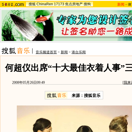
搜狐
ChinaRen
17173
焦点房地产
搜狗
新闻
-
体
音乐频道首页
>
新闻
>
港台乐闻
何超仪出席“十大最佳衣着人事”
2008年05月26日09:49
[
我来
来源：搜狐音乐