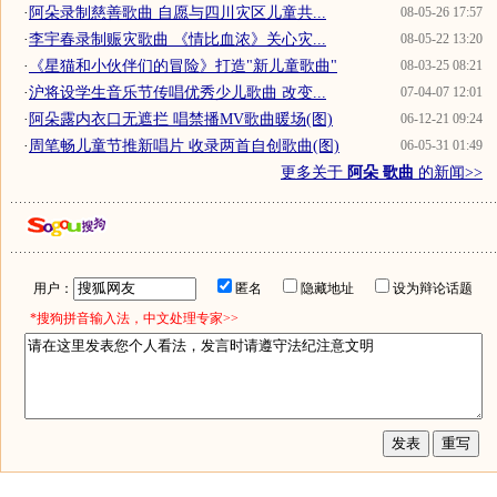
·
阿朵录制慈善歌曲 自愿与四川灾区儿童共...
08-05-26 17:57
·
李宇春录制赈灾歌曲 《情比血浓》关心灾...
08-05-22 13:20
·
《星猫和小伙伴们的冒险》打造"新儿童歌曲"
08-03-25 08:21
·
沪将设学生音乐节传唱优秀少儿歌曲 改变...
07-04-07 12:01
·
阿朵露内衣口无遮拦 唱禁播MV歌曲暖场(图)
06-12-21 09:24
·
周笔畅儿童节推新唱片 收录两首自创歌曲(图)
06-05-31 01:49
更多关于
阿朵 歌曲
的新闻>>
用户：
匿名
隐藏地址
设为辩论话题
*搜狗拼音输入法，中文处理专家>>