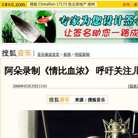
搜狐
ChinaRen
17173
焦点房地产
搜狗
新闻
-
体
音乐频道首页
>
新闻
>
明星新闻
阿朵录制《情比血浓》 呼吁关注
2008年05月29日13:03
[
我来
来源：搜狐音乐