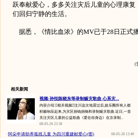
跃奉献爱心，多多关注灾后儿童的心理康复
们回归宁静的生活。
据悉，《情比血浓》的MV已于28日正式
相关新闻
视频:孙悦陈晓东等录制赈灾歌曲 心系灾...
内容介绍:相关视频汶川这次地震过后,娱乐圈所有人都
积极响应起来,为灾区捐钱捐物和录制赈灾歌曲.近日,一首
关注灾区儿童的公益歌曲《爱在你身边》在京录制...
08-05-26 23:38
·
阿朵申请助养孤残儿童 为四川重建献爱心(图)
08-05-28 13:49